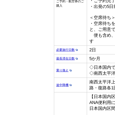
・ご予約完了
ご予約・航空券のご
購入
・出発の5日
＜空席待ち
・空席待ち
と、ご用意
便も含め、
す
2日
必要旅行日数
5か月
最長滞在日数
◇日本国内
乗り換え
◇南西太平洋
南西太平洋上
途中降機
路・復路各1
【日本国内
ANA便利用
日本国内区