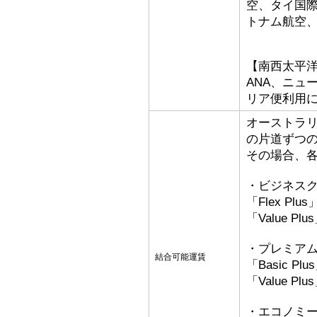
空、タイ国
トナム航空
【南西太平
ANA、ニュ
リア便利用
オーストラ
の片道ずつ
その場合、
・ビジネス
「Flex Pl
「Value P
・プレミア
結合可能運賃
「Basic 
「Value P
・エコノミ