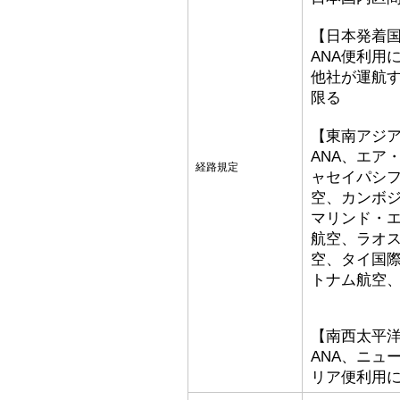
【日本発着
ANA便利用
他社が運航
限る
【東南アジ
ANA、エア
経路規定
ャセイパシ
空、カンボ
マリンド・
航空、ラオ
空、タイ国
トナム航空
【南西太平
ANA、ニュ
リア便利用