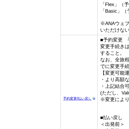
「Flex」（
「Basic」
※ANAウェ
いただけな
■予約変更 手
変更手続き
すること。
なお、全旅
でに変更手
【変更可能
・より高額な
・上記結合
(ただし、Val
予約変更/払い戻し
※変更によ
■払い戻し
＜出発前＞ 手