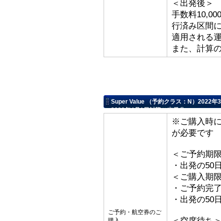
＜出発後＞
手数料10,
行済み区間
適用される
また、計算
Super Value （予約クラス：N）20
2022年4月1日以降ご出発分
※ご購入時
が必要です
＜ご予約期
・出発の50
＜ご購入期
・ご予約完了
・出発の50
ご予約・航空券のご
＜空席待ち
購入