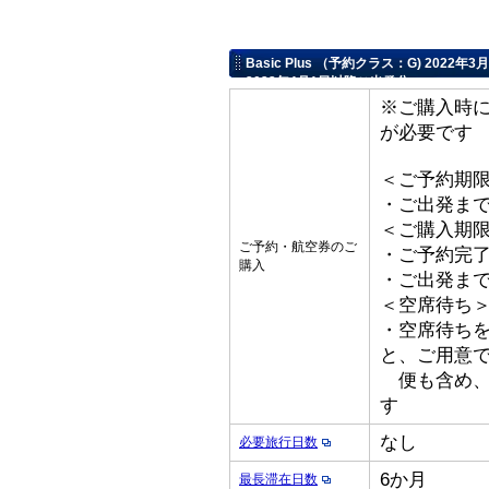
Basic Plus （予約クラス：G) 202
2022年4月1日以降ご出発分
※ご購入時
が必要です
＜ご予約期
・ご出発ま
＜ご購入期
ご予約・航空券のご
・ご予約完了
購入
・ご出発ま
＜空席待ち
・空席待ち
と、ご用意
便も含め、
す
なし
必要旅行日数
6か月
最長滞在日数