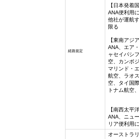
【日本発着
ANA便利用
他社が運航
限る
【東南アジ
ANA、エア
経路規定
ャセイパシ
空、カンボ
マリンド・
航空、ラオ
空、タイ国
トナム航空
【南西太平
ANA、ニュ
リア便利用
オーストラ