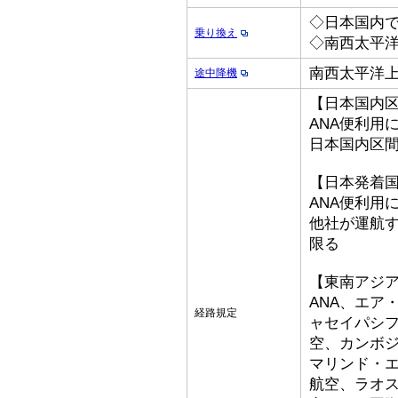
◇日本国内
乗り換え
◇南西太平洋
南西太平洋上
途中降機
【日本国内
ANA便利用
日本国内区
【日本発着
ANA便利用
他社が運航
限る
【東南アジ
ANA、エア
経路規定
ャセイパシ
空、カンボ
マリンド・
航空、ラオ