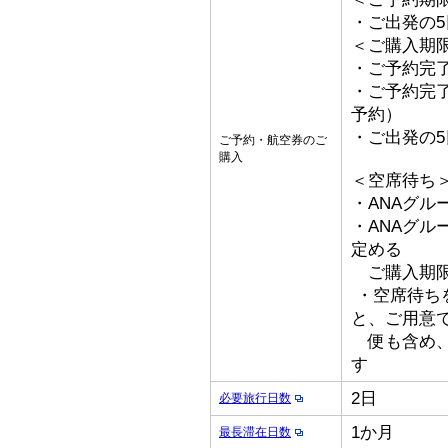
・ご出発の
＜ご購入期
・ご予約完了
・ご予約完了
予約）
・ご出発の
ご予約・航空券のご
購入
＜空席待ち
・ANAグル
・ANAグ
定める
ご購入期限
・空席待ち
と、ご用意
便も含め、
す
2日
必要旅行日数
1か月
最長滞在日数