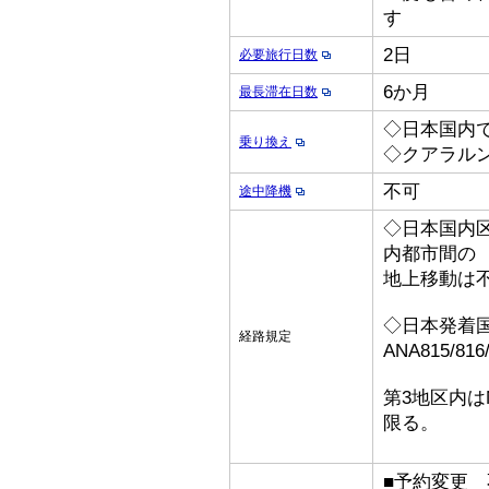
す
2日
必要旅行日数
6か月
最長滞在日数
◇日本国内
乗り換え
◇クアラル
不可
途中降機
◇日本国内
内都市間の
地上移動は
◇日本発着
経路規定
ANA815/8
第3地区内は
限る。
■予約変更 