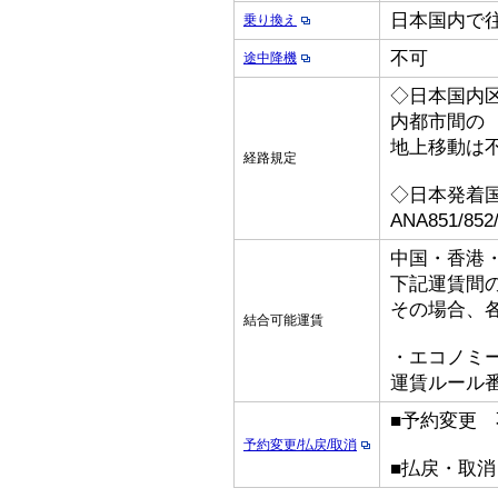
日本国内で
乗り換え
不可
途中降機
◇日本国内
内都市間の
地上移動は
経路規定
◇日本発着
ANA851/8
中国・香港
下記運賃間
その場合、
結合可能運賃
・エコノミ
運賃ルール番
■予約変更 
予約変更/払戻/取消
■払戻・取