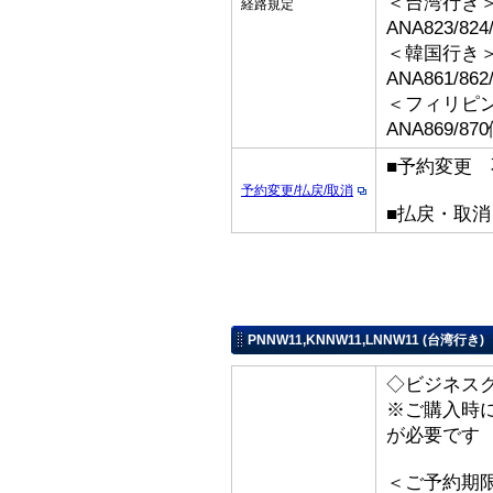
＜台湾行き
経路規定
ANA823/82
＜韓国行き
ANA861/86
＜フィリピ
ANA869/
■予約変更 
予約変更/払戻/取消
■払戻・取
PNNW11,KNNW11,LNNW11 (台湾行き)
◇ビジネス
※ご購入時
が必要です
＜ご予約期