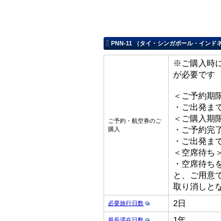
PNN-11 （タイ・シンガポール・イン
※ご購入時
が必要です
＜ご予約期
・ご出発ま
＜ご購入期
ご予約・航空券のご
・ご予約完
購入
・ご出発ま
＜空席待ち
・空席待ち
と、ご用意
取り消しと
2日
必要旅行日数
1年
最長滞在日数