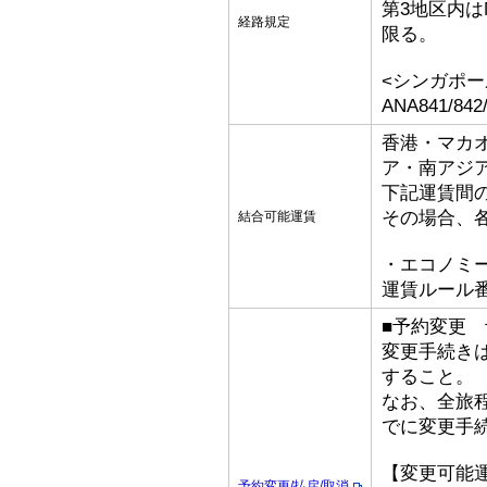
第3地区内は
経路規定
限る。
<シンガポー
ANA841/84
香港・マカ
ア・南アジ
下記運賃間
その場合、
結合可能運賃
・エコノミ
運賃ルール番号L
■予約変更 予
変更手続き
すること。
なお、全旅
でに変更手
【変更可能
予約変更/払戻/取消