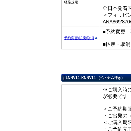
経路規定
◇日本発着
＜フィリピ
ANA869/8
■予約変更 
予約変更/払戻/取消
■払戻・取
LNNV14, KNNV14 （ベトナム行き）
※ご購入時
が必要です
＜ご予約期
・ご出発の1
＜ご購入期
・ご予約完了