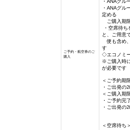
・ANAグル
・ANAグ
定める
ご購入期限
・空席待ち
と、ご用意
便も含め、
す
ご予約・航空券のご
◇エコノミ
購入
※ご購入時
が必要です
＜ご予約期
・ご出発の2
＜ご購入期
・ご予約完了
・ご出発の2
＜空席待ち