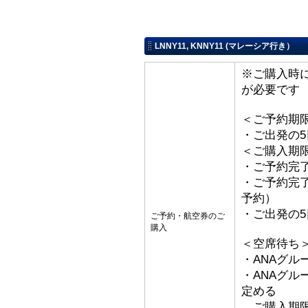
LNNY11, KNNY11 (マレーシア行き）
※ご購入時
が必要です
＜ご予約期
・ご出発の
＜ご購入期
・ご予約完了
・ご予約完了
予約）
・ご出発の
ご予約・航空券のご
購入
＜空席待ち
・ANAグル
・ANAグ
定める
ご購入期限