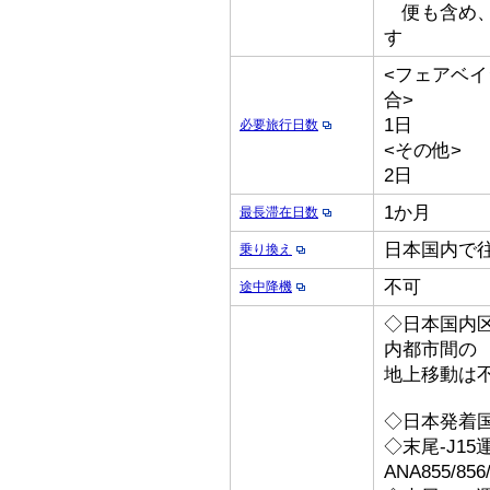
便も含め、
す
<フェアベイシス
合>
1日
必要旅行日数
<その他>
2日
1か月
最長滞在日数
日本国内で
乗り換え
不可
途中降機
◇日本国内
内都市間の
地上移動は
◇日本発着
◇末尾-J15
ANA855/8