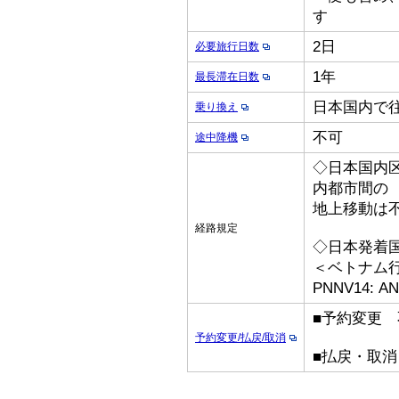
す
2日
必要旅行日数
1年
最長滞在日数
日本国内で
乗り換え
不可
途中降機
◇日本国内
内都市間の
地上移動は
経路規定
◇日本発着
＜ベトナム
PNNV14: A
■予約変更 
予約変更/払戻/取消
■払戻・取