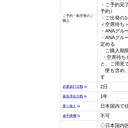
・ご予約完了
予約）
ご予約・航空券のご
・ご出発の1
購入
＜空席待ち
・ANAグル
・ANAグ
定める
ご購入期限
・空席待ち
と、ご用意
便も含め、
す
2日
必要旅行日数
1年
最長滞在日数
日本国内で
乗り換え
不可
途中降機
◇日本国内