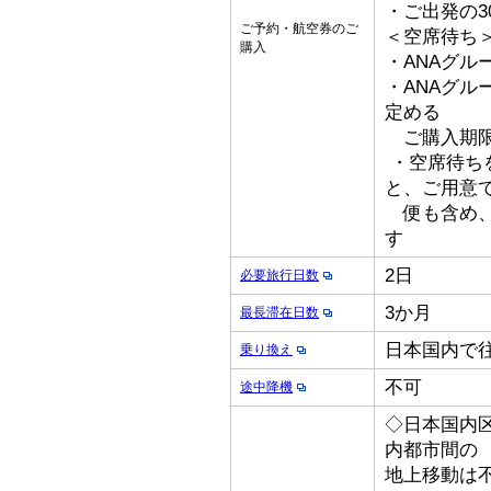
・ご出発の3
ご予約・航空券のご
＜空席待ち
購入
・ANAグル
・ANAグ
定める
ご購入期限
・空席待ち
と、ご用意
便も含め、
す
2日
必要旅行日数
3か月
最長滞在日数
日本国内で
乗り換え
不可
途中降機
◇日本国内
内都市間の
地上移動は