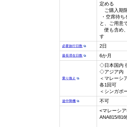
定める
ご購入期限
・空席待ち
と、ご用意
便も含め、
す
2日
必要旅行日数
6か月
最長滞在日数
◇日本国内 
◇アジア内
＜マレーシ
乗り換え
各1回可
＜シンガポ
不可
途中降機
<マレーシア
ANA815/