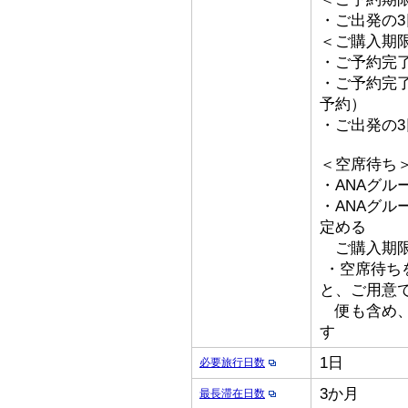
・ご出発の
＜ご購入期
・ご予約完了
・ご予約完了
予約）
・ご出発の
＜空席待ち
・ANAグル
・ANAグ
定める
ご購入期限
・空席待ち
と、ご用意
便も含め、
す
1日
必要旅行日数
3か月
最長滞在日数