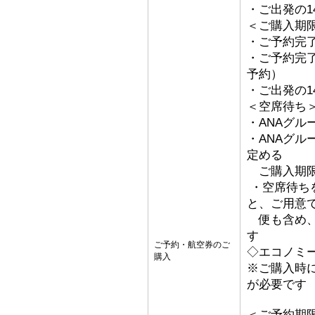
・ご出発の1
＜ご購入期
・ご予約完了
・ご予約完了
予約）
・ご出発の1
＜空席待ち
・ANAグル
・ANAグ
定める
ご購入期限
・空席待ち
と、ご用意
便も含め、
す
ご予約・航空券のご
◇エコノミ
購入
※ご購入時
が必要です
＜ご予約期