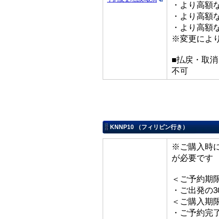
・より高額な
・より高額な
・より高額な「
※変更によ
■払戻・取
不可
KNNP10 （フィリピン行き）
※ご購入時
が必要です
＜ご予約期
・ご出発の3
＜ご購入期
・ご予約完