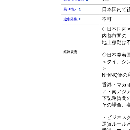
日本国内で
乗り換え
不可
途中降機
◇日本国内
内都市間の
地上移動は
経路規定
◇日本発着
＜タイ、シ
＞
NH/NQ便
香港・マカ
ア・南アジ
下記運賃間
その場合、
・ビジネス
運賃ルール番