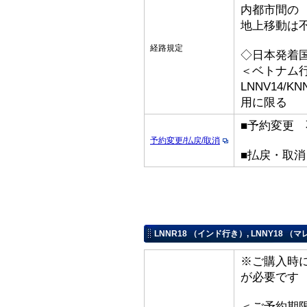
内都市間の
地上移動は
経路規定
◇日本発着
＜ベトナム
LNNV14/KNN
用に限る
■予約変更 
予約変更/払戻/取消
■払戻・取
LNNR18 （インド行き）, LNNY18 
※ご購入時
が必要です
＜ご予約期