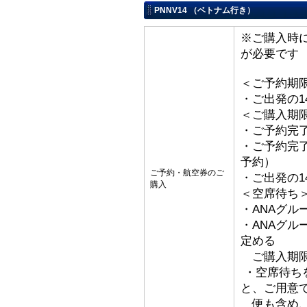
PNNV14 （ベトナム行き）
※ご購入時
が必要です
＜ご予約期
・ご出発の1
＜ご購入期
・ご予約完了
・ご予約完了
予約）
ご予約・航空券のご
・ご出発の1
購入
＜空席待ち
・ANAグル
・ANAグ
定める
ご購入期限
・空席待ち
と、ご用意
便も含め、