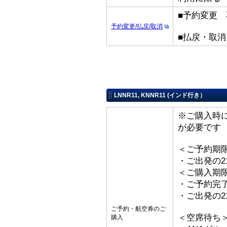
■予約変更 
予約変更/払戻/取消
■払戻・取
LNNR11, KNNR11 (インド行き）
※ご購入時
が必要です
＜ご予約期
・ご出発の2
＜ご購入期
・ご予約完了
・ご出発の2
ご予約・航空券のご
＜空席待ち
購入