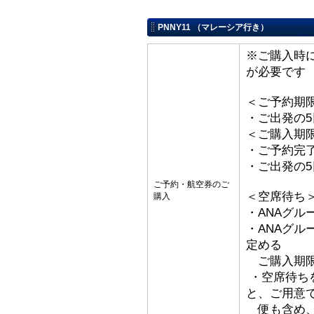
PNNY11 （マレーシア行き）
※ご購入時
が必要です
＜ご予約期
・ご出発の
＜ご購入期
・ご予約完了
・ご出発の
ご予約・航空券のご
＜空席待ち
購入
・ANAグル
・ANAグ
定める
ご購入期限
・空席待ち
と、ご用意
便も含め、