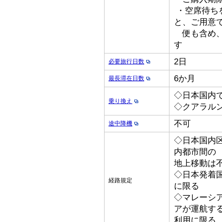
・空席待ち
と、ご用意
便も含め、
す
2日
必要旅行日数
6か月
最長滞在日数
◇日本国内
乗り換え
◇クアラル
不可
途中降機
◇日本国内
内都市間の
地上移動は
◇日本発着国際
経路規定
に限る
◇マレーシ
アが運航す
利用に限る