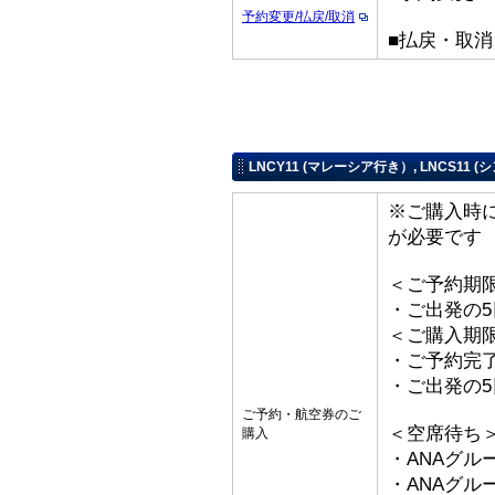
予約変更/払戻/取消
■払戻・取
LNCY11 (マレーシア行き）, LNCS11 
※ご購入時
が必要です
＜ご予約期
・ご出発の
＜ご購入期
・ご予約完了
・ご出発の
ご予約・航空券のご
＜空席待ち
購入
・ANAグル
・ANAグ