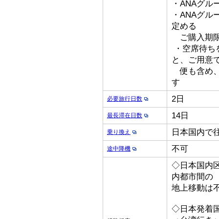
・ANAグル
・ANAグ
定める
ご購入期限
・空席待ち
と、ご用意
便も含め、
す
2日
必要旅行日数
14日
最長滞在日数
日本国内で
乗り換え
不可
途中降機
◇日本国内
内都市間の
地上移動は
◇日本発着