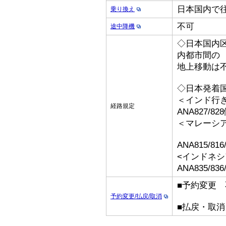
日本国内で
乗り換え
不可
途中降機
◇日本国内
内都市間の
地上移動は
◇日本発着
＜インド行
経路規定
ANA827
＜マ
ANA815/8
<インドネシ
ANA835/83
■予約変更 
予約変更/払戻/取消
■払戻・取