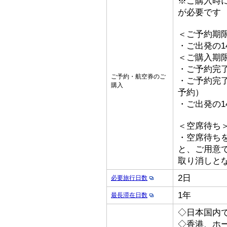
※ご購入時
が必要です
＜ご予約期
・ご出発の1
＜ご購入期
・ご予約完了
ご予約・航空券のご
・ご予約完了
購入
予約）
・ご出発の1
＜空席待ち
・空席待ち
と、ご用意
取り消しと
2日
必要旅行日数
1年
最長滞在日数
◇日本国内
◇香港、ホ