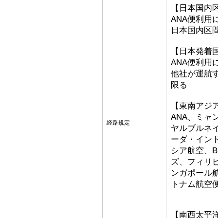
【日本国内
ANA便利用
日本国内区
【日本発着
ANA便利用
他社が運航
限る
【東南アジ
ANA、ミ
経路規定
ヤルブルネ
ーダ・イン
シア航空、Bat
ズ、フィリ
ンガポール
トナム航空
【南西太平