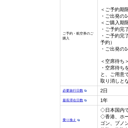
＜ご予約期
・ご出発の1
＜ご購入期
・ご予約完了
ご予約・航空券のご
・ご予約完了
購入
予約）
・ご出発の1
＜空席待ち
・空席待ち
と、ご用意
取り消しと
2日
必要旅行日数
1年
最長滞在日数
◇日本国内
◇香港、ホ
乗り換え
ゴン、プノ