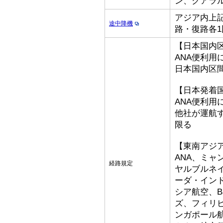
ン、クアラ
アジア内上記
途中降機
路・復路各1
【日本国内
ANA便利用
日本国内区
【日本発着
ANA便利用
他社が運航
限る
【東南アジ
ANA、ミ
経路規定
ヤルブルネ
ーダ・イン
シア航空、Bat
ズ、フィリ
ンガポール