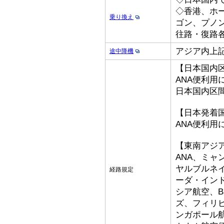
◇香港、ホ
乗り換え
ゴン、プノ
往路・復路各
アジア内上
途中降機
【日本国内
ANA便利用
日本国内区
【日本発着
ANA便利用
【東南アジ
ANA、ミ
ヤルブルネ
経路規定
ーダ・イン
シア航空、Bat
ズ、フィリ
ンガポール