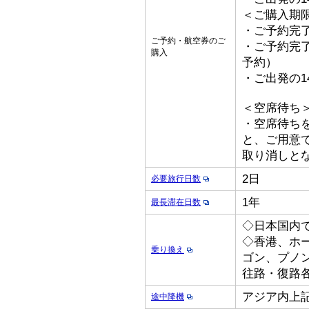
＜ご購入期
・ご予約完了
ご予約・航空券のご
・ご予約完了
購入
予約）
・ご出発の1
＜空席待ち
・空席待ち
と、ご用意
取り消しと
2日
必要旅行日数
1年
最長滞在日数
◇日本国内
◇香港、ホ
乗り換え
ゴン、プノ
往路・復路各
アジア内上
途中降機