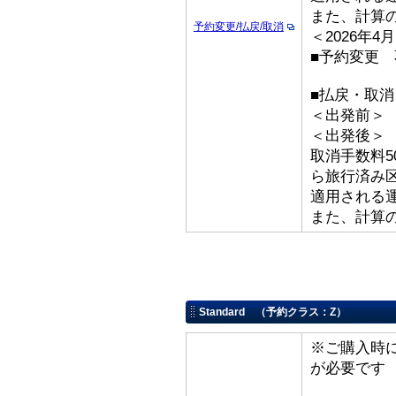
また、計算
予約変更/払戻/取消
＜2026年
■予約変更 
■払戻・取
＜出発前＞ 取
＜出発後
取消手数料5
ら旅行済み
適用される
また、計算
Standard （予約クラス：Z）
※ご購入時
が必要です