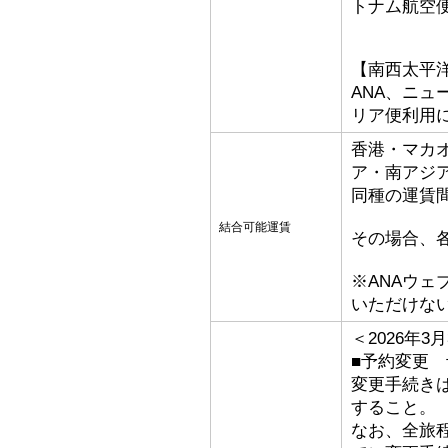
トナム航空
【南西太平
ANA、ニ
リア便利用
香港・マカ
ア・南アジ
同種の運賃
結合可能運賃
その場合、
※ANAウ
いただけな
＜2026年
■予約変更 
変更手続き
すること。
なお、全旅