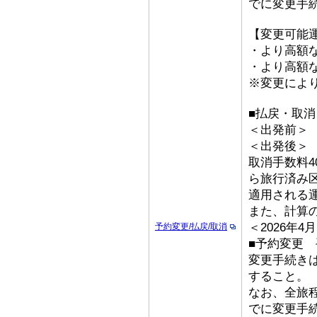
でに変更手
【変更可能
・より高額な
・より高額な
※変更によ
■払戻・取消
＜出発前＞ 取
＜出発後＞
取消手数料4
ら旅行済み
適用される
また、計算
＜2026年
予約変更/払戻/取消
■予約変更 
変更手続き
すること。
なお、全旅
でに変更手