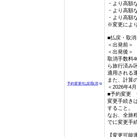
・より高額な
・より高額な「
・より高額な
※変更によ
■払戻・取消
＜出発前＞ 取
＜出発後
取消手数料4
ら旅行済み
適用される
また、計算
予約変更/払戻/取消
＜2026年
■予約変更 予
変更手続き
すること。
なお、全旅
でに変更手
【変更可能