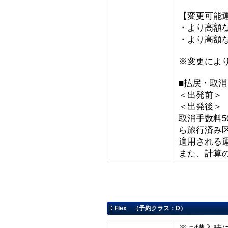
【変更可能
・より高額な
・より高額な
※変更によ
■払戻・取
＜出発前＞ 取
＜出発後＞
取消手数料5
ら旅行済み
適用される
また、計算
Flex （予約クラス：D）