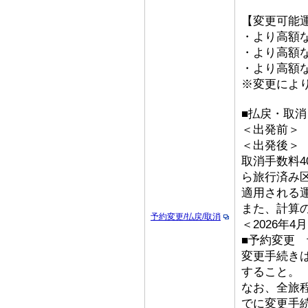
【変更可能
・より高額な
・より高額な「
・より高額な
※変更によ
■払戻・取消
＜出発前＞ 取
＜出発後
取消手数料4
ら旅行済み
適用される
また、計算
予約変更/払戻/取消
＜2026年
■予約変更 予
変更手続き
すること。
なお、全旅
でに変更手