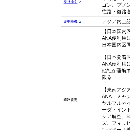
乗り換え
ゴン、プノ
往路・復路各
アジア内上
途中降機
【日本国内
ANA便利用
日本国内区
【日本発着
ANA便利用
他社が運航
限る
【東南アジ
ANA、ミ
経路規定
ヤルブルネ
ーダ・イン
シア航空、Bat
ズ、フィリ
ンガポール