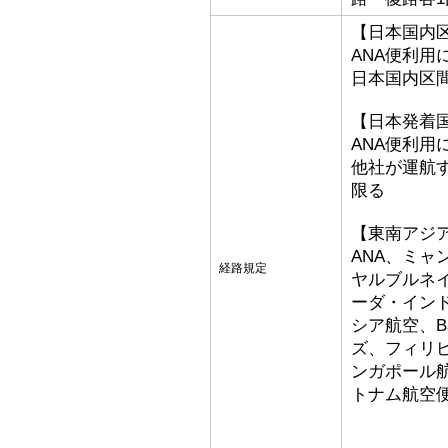
【日本国内
ANA便利用
日本国内区
【日本発着
ANA便利用
他社が運航
限る
【東南アジ
ANA、ミ
経路規定
ヤルブルネ
ーダ・イン
シア航空、Bat
ズ、フィリ
ンガポール
トナム航空