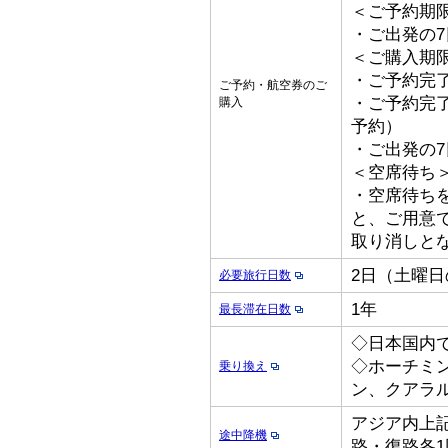
＜ご予約期
・ご出発の
＜ご購入期
・ご予約完了
ご予約・航空券のご
・ご予約完了
購入
予約）
・ご出発の
＜空席待ち
・空席待ち
と、ご用意
取り消しと
2日（土曜
必要旅行日数
1年
最長滞在日数
◇日本国内
◇ホーチミ
乗り換え
ン、クアラ
アジア内上記
途中降機
路・復路各1