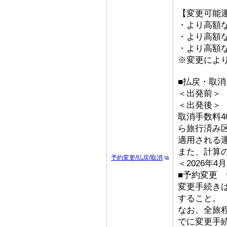
【変更可能
・より高額な
・より高額な「
・より高額な
※変更によ
■払戻・取消
＜出発前＞ 取
＜出発後
取消手数料4
ら旅行済み
適用される
また、計算
予約変更/払戻/取消
＜2026年
■予約変更 予
変更手続き
すること。
なお、全旅
でに変更手