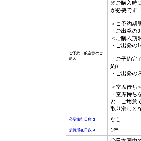
※ご購入時
が必要です
＜ご予約期
・ご出発の
＜ご購入期
・ご出発の1
ご予約・航空券のご
・ご予約完了
購入
約）
・ご出発の
＜空席待ち
・空席待ち
と、ご用意
取り消しとな
なし
必要旅行日数
1年
最長滞在日数
◇日本国内