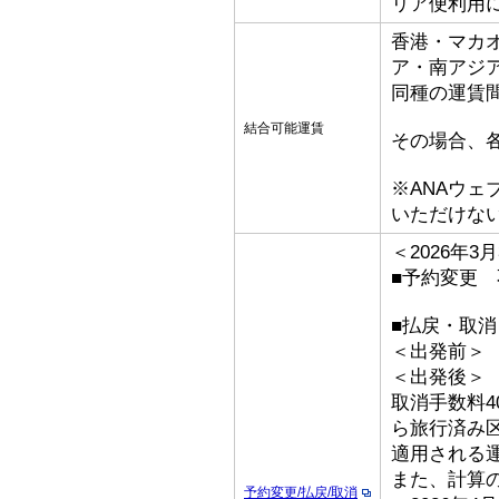
リア便利用
香港・マカ
ア・南アジ
同種の運賃
結合可能運賃
その場合、
※ANAウ
いただけな
＜2026年
■予約変更 
■払戻・取消
＜出発前＞ 取
＜出発後
取消手数料4
ら旅行済み
適用される
また、計算
予約変更/払戻/取消