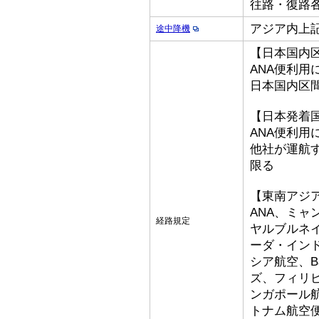
往路・復路各
アジア内上
途中降機
【日本国内
ANA便利用
日本国内区
【日本発着
ANA便利用
他社が運航
限る
【東南アジ
ANA、ミ
経路規定
ヤルブルネ
ーダ・イン
シア航空、Bat
ズ、フィリ
ンガポール
トナム航空