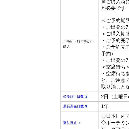
※ご購入時
が必要です
＜ご予約期
・ご出発の
＜ご購入期
・ご予約完了
ご予約・航空券のご
・ご予約完了
購入
予約）
・ご出発の
＜空席待ち
・空席待ち
と、ご用意
取り消しと
2日（土曜
必要旅行日数
1年
最長滞在日数
◇日本国内
◇ホーチミ
乗り換え