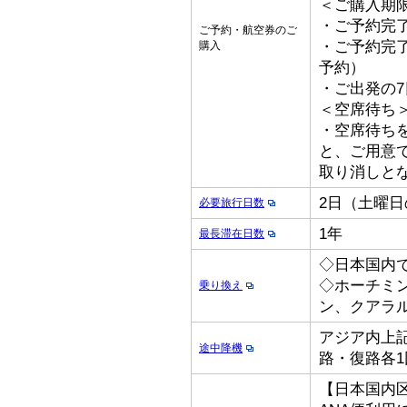
＜ご購入期
・ご予約完了
ご予約・航空券のご
・ご予約完了
購入
予約）
・ご出発の
＜空席待ち
・空席待ち
と、ご用意
取り消しと
2日（土曜
必要旅行日数
1年
最長滞在日数
◇日本国内
◇ホーチミ
乗り換え
ン、クアラ
アジア内上記
途中降機
路・復路各1
【日本国内