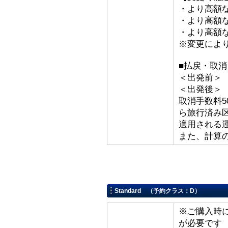
・より高額な
・より高額な「
・より高額な
※変更によ
■払戻・取
＜出発前＞ 取
＜出発後
取消手数料5
ら旅行済み
適用される
また、計算
Standard （予約クラス：D）
※ご購入時
が必要です