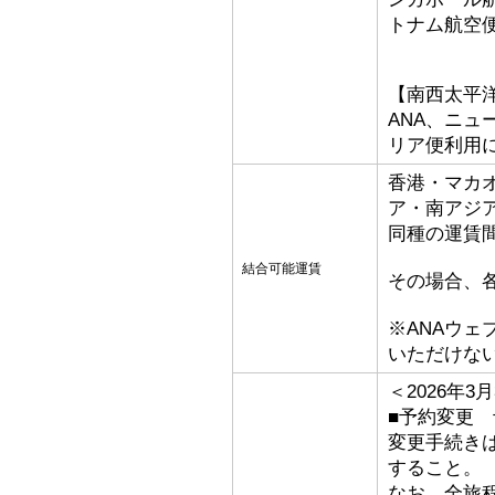
トナム航空
【南西太平
ANA、ニ
リア便利用
香港・マカ
ア・南アジ
同種の運賃
結合可能運賃
その場合、
※ANAウ
いただけな
＜2026年
■予約変更 
変更手続き
すること。
なお、全旅