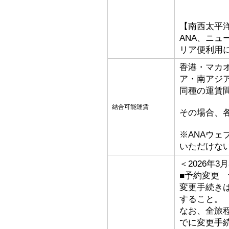
【南西太平
ANA、ニ
リア便利用
香港・マカ
ア・南アジ
同種の運賃
結合可能運賃
その場合、
※ANAウ
いただけな
＜2026年
■予約変更 予
変更手続き
すること。
なお、全旅
でに変更手