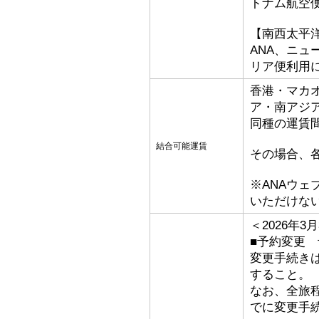
トナム航空
【南西太平
ANA、ニ
リア便利用
香港・マカ
ア・南アジ
同種の運賃
結合可能運賃
その場合、
※ANAウ
いただけな
＜2026年
■予約変更 予
変更手続き
すること。
なお、全旅
でに変更手