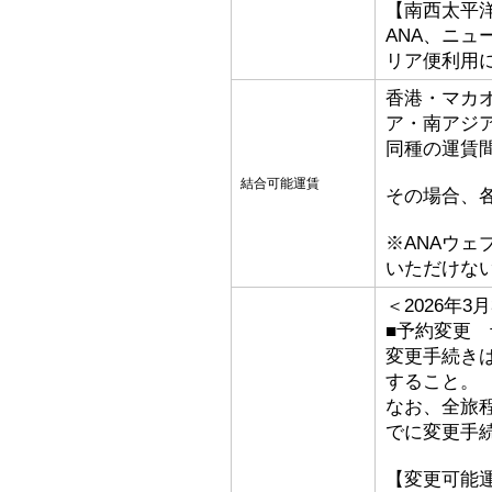
【南西太平
ANA、ニ
リア便利用
香港・マカ
ア・南アジ
同種の運賃
結合可能運賃
その場合、
※ANAウ
いただけな
＜2026年
■予約変更 予
変更手続き
すること。
なお、全旅
でに変更手
【変更可能