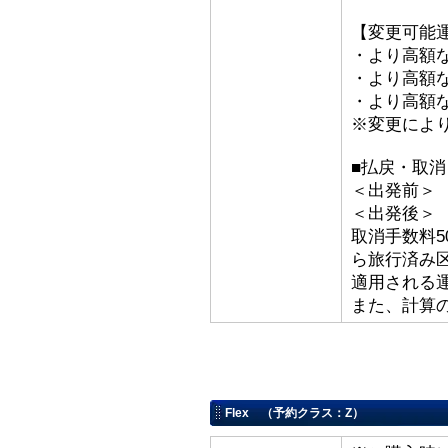
【変更可能
・より高額な
・より高額な「
・より高額な
※変更によ
■払戻・取
＜出発前＞ 取
＜出発後
取消手数料5
ら旅行済み
適用される
また、計算
Flex （予約クラス：Z）