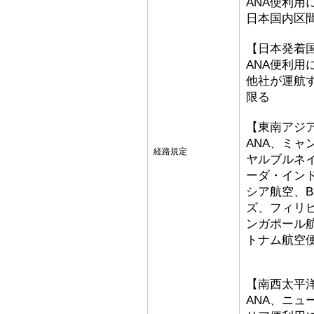
ANA便利用
日本国内区
【日本発着
ANA便利用
他社が運航
限る
【東南アジ
ANA、ミ
経路規定
ヤルブルネ
ーダ・イン
シア航空、Bat
ズ、フィリ
ンガポール
トナム航空
【南西太平
ANA、ニ