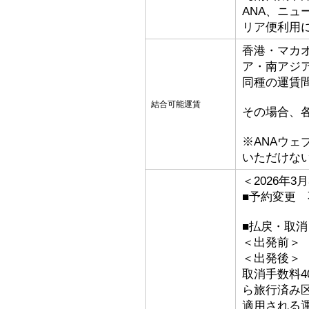
ANA、ニ
リア便利用
香港・マカ
ア・南アジ
同種の運賃
結合可能運賃
その場合、
※ANAウ
いただけな
＜2026年
■予約変更 
■払戻・取消
＜出発前＞ 取
＜出発後
取消手数料4
ら旅行済み
適用される