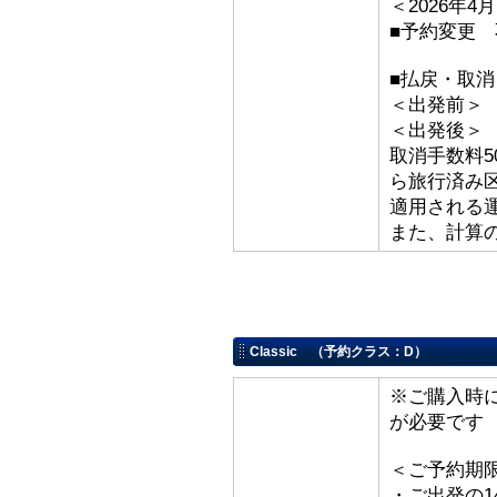
＜2026年
■予約変更 
■払戻・取
＜出発前＞ 取
＜出発後
取消手数料5
ら旅行済み
適用される
また、計算
Classic （予約クラス：D）
※ご購入時
が必要です
＜ご予約期
・ご出発の1