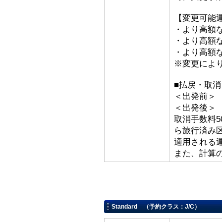
【変更可能
・より高額な
・より高額な「
・より高額な
※変更によ
■払戻・取
＜出発前＞ 取
＜出発後
取消手数料5
ら旅行済み
適用される
また、計算
Standard （予約クラス：J/C）