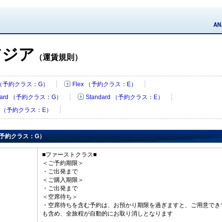
アジア
（運賃規則）
x （予約クラス：G）
Flex （予約クラス：E）
ndard （予約クラス：G）
Standard （予約クラス：E）
ue （予約クラス：E）
 （予約クラス：G）
■ファーストクラス■
＜ご予約期限＞
・ご出発まで
＜ご購入期限＞
・ご出発まで
＜空席待ち＞
・空席待ちを含む予約は、お預かり期限を過ぎますと、ご用意でき
も含め、全旅程が自動的にお取り消しとなります