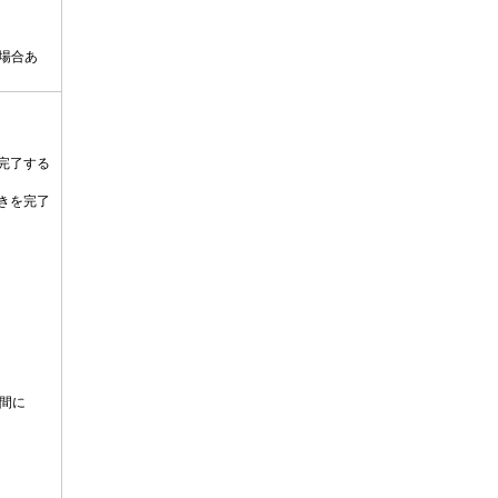
場合あ
完了する
きを完了
区間に