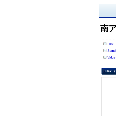
南
Fle
Sta
Val
Flex