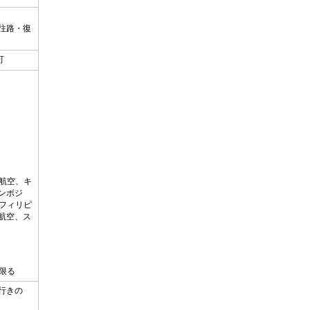
往路・復
可
航空、キ
ンボジ
、フィリピ
航空、ス
限る
行きの