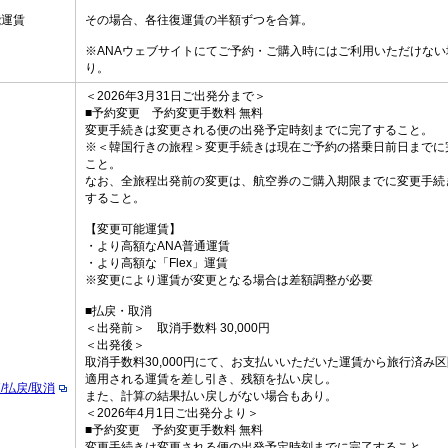
能運賃
その場合、各往復運賃の半額ずつを合算。
※ANAウェブサイトにてご予約・ご購入時にはご利用いただけない
り。
＜2026年3月31日ご出発分まで＞
■予約変更 予約変更手数料 無料
変更手続きは変更される便の出発予定時刻までに完了すること。
※＜韓国行きの旅程＞変更手続きは現在ご予約の搭乗日前日までに
こと。
なお、全旅程出発前の変更は、航空券のご購入期限までに変更手続
すること。
【変更可能運賃】
・より高額なANA普通運賃
・より高額な「Flex」運賃
※変更により運賃が変更となる場合は差額調整が必要
■払戻・取消
＜出発前＞ 取消手数料 30,000円
＜出発後＞
取消手数料30,000円にて、お支払いいただいた運賃から旅行済み
適用される運賃を差し引き、残額を払い戻し。
/払戻/取消
また、計算の結果払い戻しがない場合もあり。
＜2026年4月1日ご出発分より＞
■予約変更 予約変更手数料 無料
変更手続きは変更される便の出発予定時刻までに完了すること。