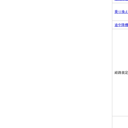
乗り換
途中降
経路規