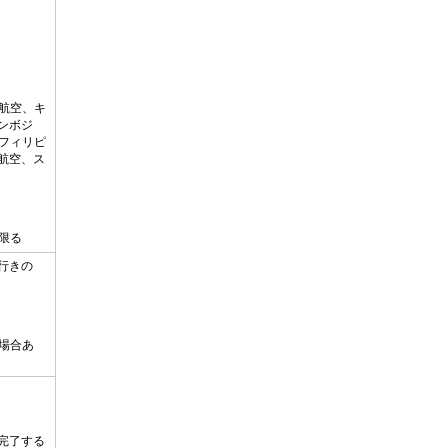
航空、キ
ンボジ
、フィリピ
航空、ス
限る
行きの
場合あ
完了する