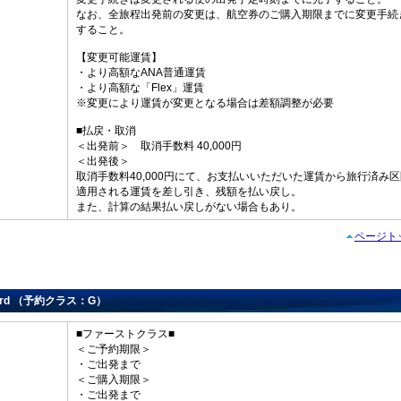
なお、全旅程出発前の変更は、航空券のご購入期限までに変更手続
すること。
【変更可能運賃】
・より高額なANA普通運賃
・より高額な「Flex」運賃
※変更により運賃が変更となる場合は差額調整が必要
■払戻・取消
＜出発前＞ 取消手数料 40,000円
＜出発後＞
取消手数料40,000円にて、お支払いいただいた運賃から旅行済み
適用される運賃を差し引き、残額を払い戻し。
また、計算の結果払い戻しがない場合もあり。
ページト
dard （予約クラス：G）
■ファーストクラス■
＜ご予約期限＞
・ご出発まで
＜ご購入期限＞
・ご出発まで