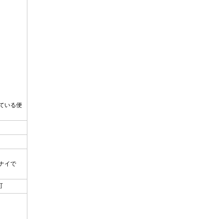
ている便
ナイで
可