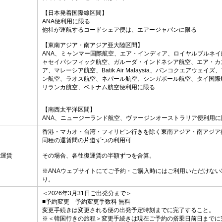
【日本発着国際線区間】
ANA便利用に限る
他社が運航するコードシェア便は、エアージャパンに限る
【東南アジア・南アジア亜大陸区間】
定
ANA、ミャンマー国際航空、エア・インディア、ロイヤルブルネイ
ャセイパシフィック航空、ガルーダ・インドネシア航空、エア・カ
ア、マレーシア航空、Batik Air Malaysia、バンコクエアウェイズ
ン航空、ラオス航空、ネパール航空、シンガポール航空、タイ国際
リランカ航空、ベトナム航空便利用に限る
【南西太平洋区間】
ANA、ニュージーランド航空、ヴァージンオーストラリア便利用に
香港・マカオ・台湾・フィリピン行きを除く東南アジア・南アジア
同種の運賃間の片道ずつの利用可
能運賃
その場合、各往復運賃の半額ずつを合算。
※ANAウェブサイトにてご予約・ご購入時にはご利用いただけない
り。
＜2026年3月31日ご出発分まで＞
■予約変更 予約変更手数料 無料
変更手続きは変更される便の出発予定時刻までに完了すること。
※＜韓国行きの旅程＞変更手続きは現在ご予約の搭乗日前日までに