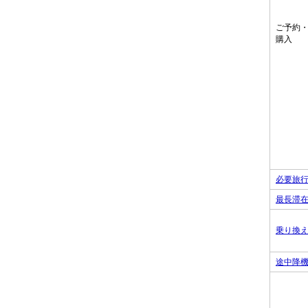
ご予約
購入
必要旅
最長滞
乗り換
途中降