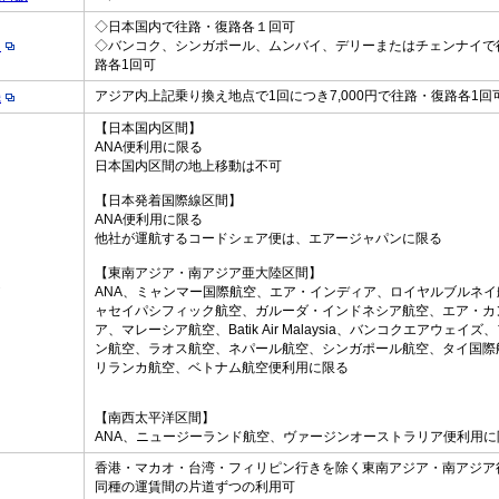
◇日本国内で往路・復路各１回可
え
◇バンコク、シンガポール、ムンバイ、デリーまたはチェンナイで
路各1回可
アジア内上記乗り換え地点で1回につき7,000円で往路・復路各1回
機
【日本国内区間】
ANA便利用に限る
日本国内区間の地上移動は不可
【日本発着国際線区間】
ANA便利用に限る
他社が運航するコードシェア便は、エアージャパンに限る
【東南アジア・南アジア亜大陸区間】
定
ANA、ミャンマー国際航空、エア・インディア、ロイヤルブルネイ
ャセイパシフィック航空、ガルーダ・インドネシア航空、エア・カ
ア、マレーシア航空、Batik Air Malaysia、バンコクエアウェイズ
ン航空、ラオス航空、ネパール航空、シンガポール航空、タイ国際
リランカ航空、ベトナム航空便利用に限る
【南西太平洋区間】
ANA、ニュージーランド航空、ヴァージンオーストラリア便利用に
香港・マカオ・台湾・フィリピン行きを除く東南アジア・南アジア
同種の運賃間の片道ずつの利用可