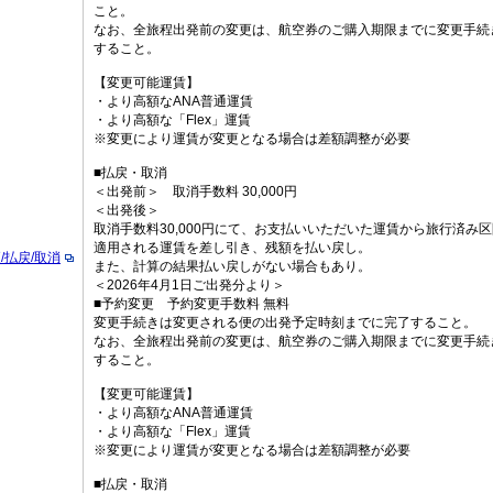
こと。
なお、全旅程出発前の変更は、航空券のご購入期限までに変更手続
すること。
【変更可能運賃】
・より高額なANA普通運賃
・より高額な「Flex」運賃
※変更により運賃が変更となる場合は差額調整が必要
■払戻・取消
＜出発前＞ 取消手数料 30,000円
＜出発後＞
取消手数料30,000円にて、お支払いいただいた運賃から旅行済み
適用される運賃を差し引き、残額を払い戻し。
/払戻/取消
また、計算の結果払い戻しがない場合もあり。
＜2026年4月1日ご出発分より＞
■予約変更 予約変更手数料 無料
変更手続きは変更される便の出発予定時刻までに完了すること。
なお、全旅程出発前の変更は、航空券のご購入期限までに変更手続
すること。
【変更可能運賃】
・より高額なANA普通運賃
・より高額な「Flex」運賃
※変更により運賃が変更となる場合は差額調整が必要
■払戻・取消