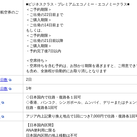
■ビジネスクラス・プレミアムエコノミー・エコノミークラス■
＜ご予約期限＞
・航空券のご
・ご出発の22日前まで
＜ご購入期限＞
・ご出発の14日前まで
もしくは、
＜ご予約期限＞
・ご出発の21日前以降
＜ご購入期限＞
・予約完了後7日以内
＜空席待ち＞
・空席待ちを含む予約は、お預かり期限を過ぎますと、ご用意でき
も含め、全旅程が自動的にお取り消しとなります
2日
行日数
1年
在日数
◇日本国内で往路・復路各１回可
え
◇香港、バンコク、シンガポール、ムンバイ、デリーまたはチェン
往路・復路各1回可
アジア内上記乗り換え地点で1回につき7,000円で往路・復路各1回
機
【日本国内区間】
ANA便利用に限る
日本国内区間の地上移動は不可