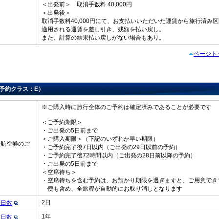
＜出発前＞ 取消手数料 40,000円
＜出発後＞
取消手数料40,000円にて、お支払いいただいた運賃から旅行済み
適用される運賃を差し引き、残額を払い戻し。
また、計算の結果払い戻しがない場合もあり。
ページト
 （予約クラス：E）
※ご購入時に旅行全体のご予約は確定済みであることが必要です
＜ご予約期限＞
・ご出発の5日前まで
＜ご購入期限＞（下記のいずれか早い期限）
・航空券のご
・ご予約完了後7日以内（ご出発の29日以前の予約）
・ご予約完了後72時間以内（ご出発の28日前以降の予約）
・ご出発の5日前まで
＜空席待ち＞
・空席待ちを含む予約は、お預かり期限を過ぎますと、ご用意でき
便も含め、全旅程が自動的にお取り消しとなります
2日
行日数
1年
在日数