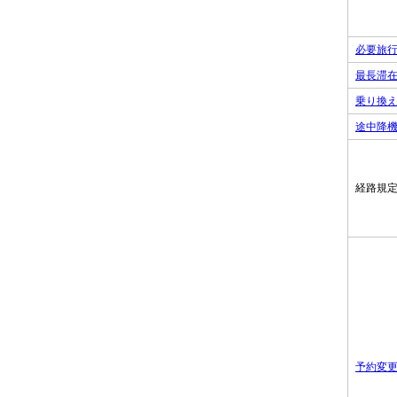
必要旅
最長滞
乗り換
途中降
経路規
予約変更