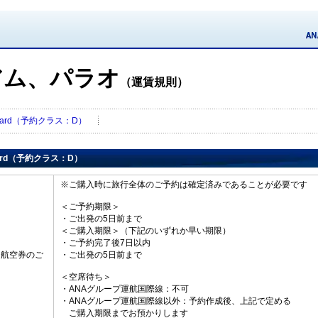
アム、パラオ
（運賃規則）
ndard（予約クラス：D）
dard（予約クラス：D）
※ご購入時に旅行全体のご予約は確定済みであることが必要です
＜ご予約期限＞
・ご出発の5日前まで
＜ご購入期限＞（下記のいずれか早い期限）
・ご予約完了後7日以内
・航空券のご
・ご出発の5日前まで
＜空席待ち＞
・ANAグループ運航国際線：不可
・ANAグループ運航国際線以外：予約作成後、上記で定める
ご購入期限までお預かりします