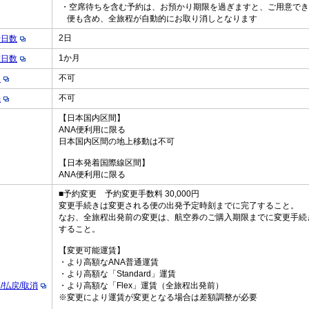
・空席待ちを含む予約は、お預かり期限を過ぎますと、ご用意でき
便も含め、全旅程が自動的にお取り消しとなります
2日
行日数
1か月
在日数
不可
え
不可
機
【日本国内区間】
ANA便利用に限る
日本国内区間の地上移動は不可
定
【日本発着国際線区間】
ANA便利用に限る
■予約変更 予約変更手数料 30,000円
変更手続きは変更される便の出発予定時刻までに完了すること。
なお、全旅程出発前の変更は、航空券のご購入期限までに変更手続
すること。
【変更可能運賃】
・より高額なANA普通運賃
・より高額な「Standard」運賃
/払戻/取消
・より高額な「Flex」運賃（全旅程出発前）
※変更により運賃が変更となる場合は差額調整が必要