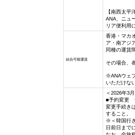
【南西太平
ANA、ニ
リア便利用
香港・マカ
ア・南アジ
同種の運賃
結合可能運賃
その場合、
※ANAウ
いただけな
＜2026年
■予約変更 
変更手続き
すること。
※＜韓国行
日前日まで
なお、全旅