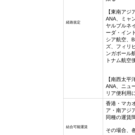
【東南アジ
ANA、ミ
経路規定
ヤルブルネ
ーダ・イン
シア航空、Bat
ズ、フィリ
ンガポール
トナム航空
【南西太平
ANA、ニ
リア便利用
香港・マカ
ア・南アジ
同種の運賃
結合可能運賃
その場合、