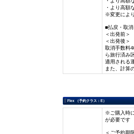
・より高額な「
・より高額な
※変更によ
■払戻・取消
＜出発前＞ 取
＜出発後
取消手数料4
ら旅行済み
適用される
また、計算
Flex （予約クラス：E）
※ご購入時
が必要です
＜ご予約期