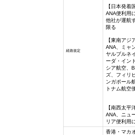
【日本発着
ANA便利用
他社が運航
限る
【東南アジ
ANA、ミ
経路規定
ヤルブルネ
ーダ・イン
シア航空、Bat
ズ、フィリ
ンガポール
トナム航空
【南西太平
ANA、ニ
リア便利用
香港・マカ