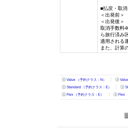
■払戻・取消
＜出発前＞ 取
＜出発後＞
取消手数料4
ら旅行済み
適用される
また、計算
Value （予約クラス：N）
Val
Standard （予約クラス：E）
S
Flex （予約クラス：E）
Fle