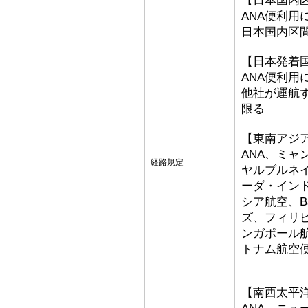
【日本国内
ANA便利用
日本国内区
【日本発着
ANA便利用
他社が運航
限る
【東南アジ
ANA、ミ
経路規定
ヤルブルネ
ーダ・イン
シア航空、Bat
ズ、フィリ
ンガポール
トナム航空
【南西太平