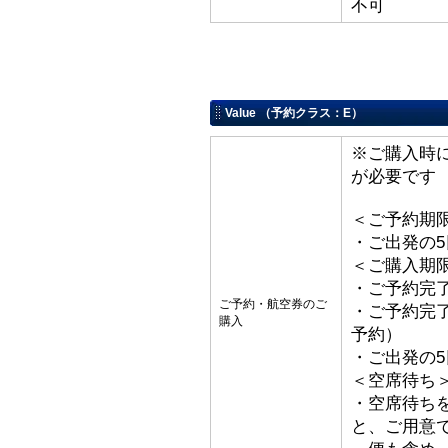
不可
Value （予約クラス：E）
※ご購入時
が必要です
＜ご予約期
・ご出発の
＜ご購入期
・ご予約完了
ご予約・航空券のご
・ご予約完了
購入
予約）
・ご出発の
＜空席待ち
・空席待ち
と、ご用意