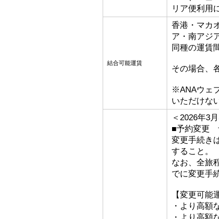
リア便利用
香港・マカ
ア・南アジ
同種の運賃
結合可能運賃
その場合、
※ANAウ
いただけな
＜2026年
■予約変更 予
変更手続き
すること。
なお、全旅
でに変更手
【変更可能
・より高額な
・より高額な「