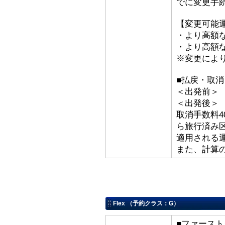
でに変更手
【変更可能
・より高額な
・より高額な
※変更によ
■払戻・取消
＜出発前＞ 取
＜出発後＞
取消手数料4
ら旅行済み
適用される
また、計算
Flex （予約クラス：G）
■ファースト