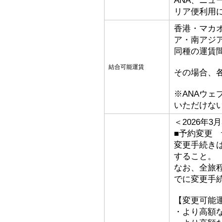
ANA、ニ
リア便利用
香港・マカ
ア・南アジ
同種の運賃
結合可能運賃
その場合、
※ANAウ
いただけな
＜2026年
■予約変更 予
変更手続き
すること。
なお、全旅
でに変更手
【変更可能
・より高額な