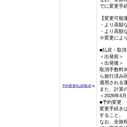
でに変更手
【変更可能
・より高額な
・より高額な
※変更によ
■払戻・取
＜出発前＞ 取
＜出発後＞
取消手数料3
ら旅行済み
適用される
予約変更/払戻/取消
また、計算
＜2026年
■予約変更 
変更手続き
すること。
なお、全旅