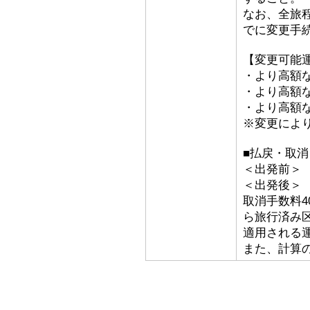
なお、全旅
でに変更手
【変更可能
・より高額な
・より高額な「
・より高額な
※変更によ
■払戻・取消
＜出発前＞ 取
＜出発後
取消手数料4
ら旅行済み
適用される
また、計算