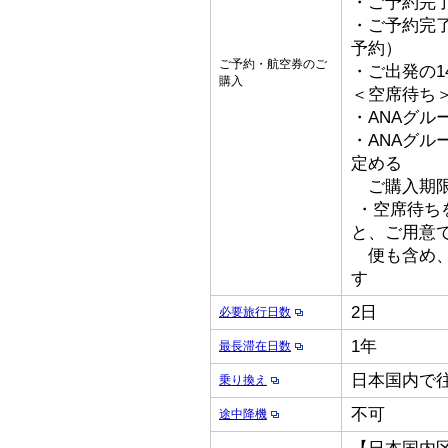
・ご予約完了
・ご予約完了
予約）
ご予約・航空券のご
・ご出発の1
購入
＜空席待ち
・ANAグル
・ANAグ
定める
ご購入期限
・空席待ち
と、ご用意
便も含め、
す
2日
必要旅行日数
1年
最長滞在日数
日本国内で
乗り換え
不可
途中降機