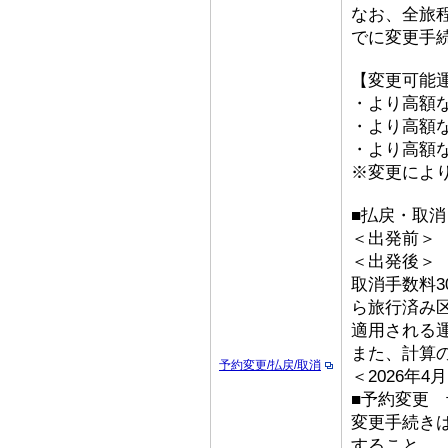
なお、全旅
でに変更手
【変更可能
・より高額な
・より高額な「
・より高額な
※変更によ
■払戻・取消
＜出発前＞ 取
＜出発後
取消手数料3
ら旅行済み
適用される
また、計算
予約変更/払戻/取消
＜2026年
■予約変更 予
変更手続き
すること。