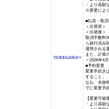
・より高額な
※変更によ
■払戻・取消
＜出発前＞ 取
＜出発後
取消手数料3
ら旅行済み
適用される
また、計算
予約変更/払戻/取消
＜2026年
■予約変更 予
変更手続き
すること。
なお、全旅
でに変更手
【変更可能
・より高額な