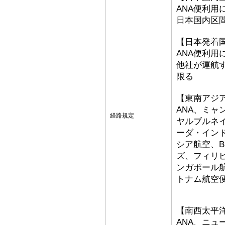
ANA便利用
日本国内区
【日本発着
ANA便利用
他社が運航
限る
【東南アジ
ANA、ミ
経路規定
ヤルブルネ
ーダ・イン
シア航空、Bat
ズ、フィリ
ンガポール
トナム航空
【南西太平
ANA、ニ