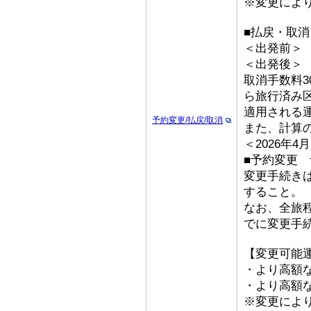
※変更によ
■払戻・取
＜出発前＞ 取
＜出発後＞
取消手数料3
ら旅行済み
適用される
予約変更/払戻/取消
また、計算
＜2026年
■予約変更 
変更手続き
すること。
なお、全旅
でに変更手
【変更可能
・より高額な
・より高額な
※変更によ