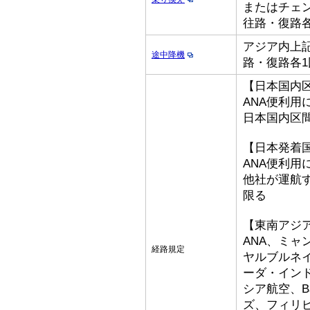
またはチェ
往路・復路各
アジア内上記
途中降機
路・復路各1
【日本国内
ANA便利用
日本国内区
【日本発着
ANA便利用
他社が運航
限る
【東南アジ
ANA、ミ
経路規定
ヤルブルネ
ーダ・イン
シア航空、Bat
ズ、フィリ