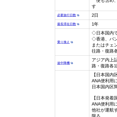
便も含め、
す
2日
必要旅行日数
1年
最長滞在日数
◇日本国内
◇香港、バ
乗り換え
またはチェ
往路・復路各
アジア内上記
途中降機
路・復路各1
【日本国内
ANA便利用
日本国内区
【日本発着
ANA便利用
他社が運航
限る