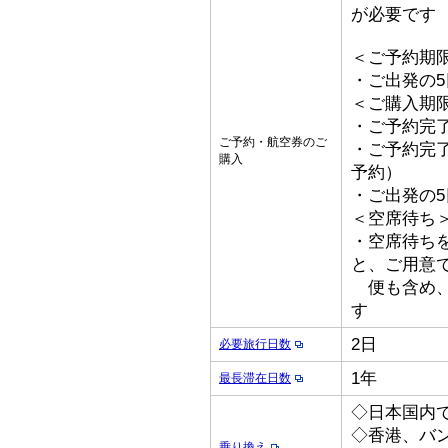
が必要です
＜ご予約期
・ご出発の
＜ご購入期
・ご予約完了
ご予約・航空券のご
・ご予約完了
購入
予約）
・ご出発の
＜空席待ち
・空席待ち
と、ご用意
便も含め、
す
2日
必要旅行日数
1年
最長滞在日数
◇日本国内
◇香港、バ
乗り換え