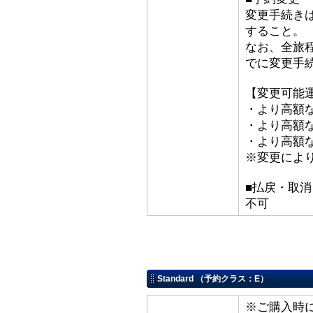
変更手続き
すること。
なお、全旅
でに変更手
【変更可能
・より高額な
・より高額な
・より高額な「
※変更によ
■払戻・取消
不可
Standard （予約クラス：E）
※ご購入時