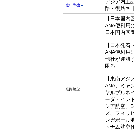
アジア内上記
途中降機
路・復路各1
【日本国内
ANA便利用
日本国内区
【日本発着
ANA便利用
他社が運航
限る
【東南アジ
ANA、ミ
経路規定
ヤルブルネ
ーダ・イン
シア航空、Bat
ズ、フィリ
ンガポール
トナム航空