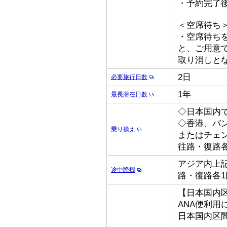
・予約完了
＜空席待ち
・空席待ち
と、ご用意
取り消しと
2日
必要旅行日数
1年
最長滞在日数
◇日本国内
◇香港、バ
乗り換え
またはチェ
往路・復路各
アジア内上記
途中降機
路・復路各1
【日本国内
ANA便利用
日本国内区