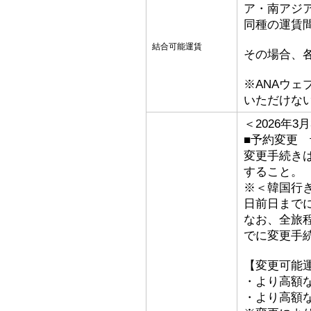
ア・南アジ
同種の運賃
結合可能運賃
その場合、
※ANAウ
いただけな
＜2026年
■予約変更 
変更手続き
すること。
※＜韓国行
日前日まで
なお、全旅
でに変更手
【変更可能
・より高額な
・より高額な