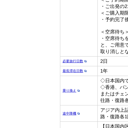
・ご出発の2
＜ご購入期
・予約完了
＜空席待ち
・空席待ち
と、ご用意
取り消しと
2日
必要旅行日数
1年
最長滞在日数
◇日本国内
◇香港、バ
乗り換え
またはチェ
往路・復路各
アジア内上記
途中降機
路・復路各1
【日本国内