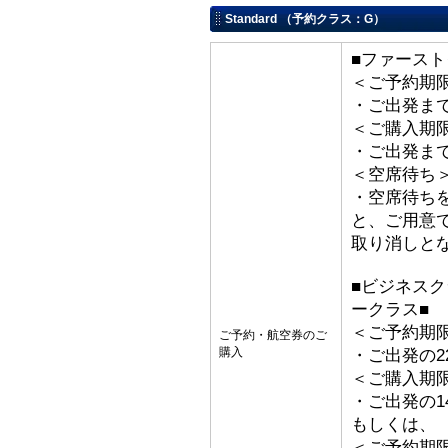
Standard （予約クラス：G）
■ファースト
＜ご予約期
・ご出発ま
＜ご購入期
・ご出発ま
＜空席待ち
・空席待ち
と、ご用意
取り消しと
■ビジネス
ークラス■
＜ご予約期
ご予約・航空券のご
購入
・ご出発の2
＜ご購入期
・ご出発の1
もしくは、
＜ご予約期