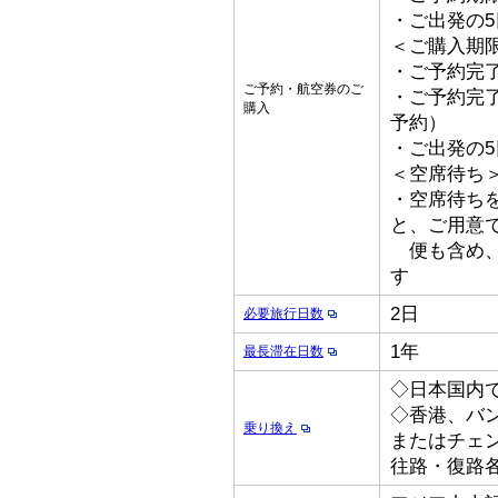
・ご出発の
＜ご購入期
・ご予約完了
ご予約・航空券のご
・ご予約完了
購入
予約）
・ご出発の
＜空席待ち
・空席待ち
と、ご用意
便も含め、
す
2日
必要旅行日数
1年
最長滞在日数
◇日本国内
◇香港、バ
乗り換え
またはチェ
往路・復路各