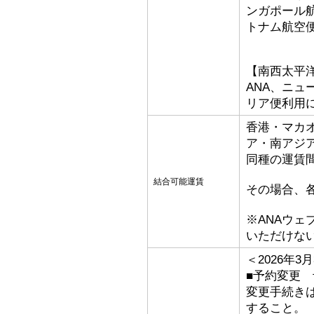
ンガポール
トナム航空
【南西太平
ANA、ニ
リア便利用
香港・マカ
ア・南アジ
同種の運賃
結合可能運賃
その場合、
※ANAウ
いただけな
＜2026年
■予約変更 予
変更手続き
すること。