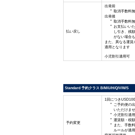
出発前
取消手数料
出発後
取消手数料
お支払いい
払い戻し
し引き、残
がない場合
また、異なる運賃
適用となります
小児割引適用可
Standard 予約クラス B/M/U/H/Q/V/W/S
1回につきUSD1
ご予約便の
いただけま
小児割引適
運賃額・税
予約変更
また、手数
ルールが適