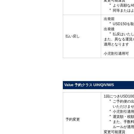
変更可能運賃
より高額なA
同等またはよ
出発前
USD150
出発後
払戻はいた
払い戻し
また、異なる運賃
適用となります
小児割引適用可
Value 予約クラス U/H/Q/V/W/S
1回につきUSD1
ご予約便の
いただけま
小児割引適
運賃額・税
予約変更
また、手数
ルールが適
変更可能運賃