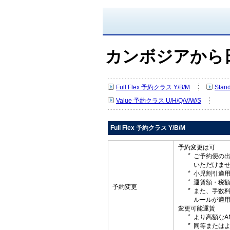
カンボジアから
Full Flex 予約クラス Y/B/M
Stan
Value 予約クラス U/H/Q/V/W/S
Full Flex 予約クラス Y/B/M
予約変更は可
ご予約便の
いただけま
小児割引適
運賃額・税
予約変更
また、手数
ルールが適
変更可能運賃
より高額なA
同等またはよ