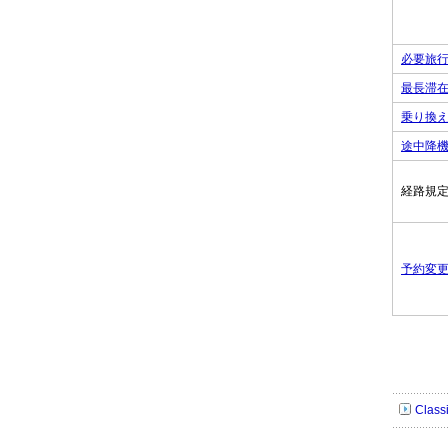
必要旅
最長滞
乗り換
途中降
経路規
予約変更
Clas