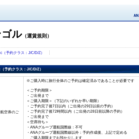
ンゴル
（運賃規則）
sic（予約クラス：J/C/D/Z）
ic（予約クラス：J/C/D/Z）
※ご購入時に旅行全体のご予約は確定済みであることが必要です
＜ご予約期限＞
・ご出発まで
＜ご購入期限＞（下記のいずれか早い期限）
・ご予約完了後7日以内（ご出発の29日以前の予約）
・ご予約完了後72時間以内（ご出発の28日前以降の予約）
・航空券のご
・ご出発まで
＜空席待ち＞
・ANAグループ運航国際線：不可
・ANAグループ運航国際線以外：予約作成後、上記で定める
ご購入期限までお預かりします