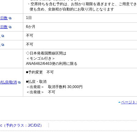
・空席待ちを含む予約は、お預かり期限を過ぎますと、ご用意でき
便も含め、全旅程が自動的にお取り消しとなります
1日
行日数
6か月
在日数
不可
え
不可
機
◇日本発着国際線区間は
定
＜モンゴル行き＞
ANA6462/6463便の利用に限る
■予約変更 不可
■払戻・取消
/払戻/取消
＜出発前＞ 取消手数料 30,000円
＜出発後＞ 不可
ページト
sic（予約クラス：J/C/D/Z）