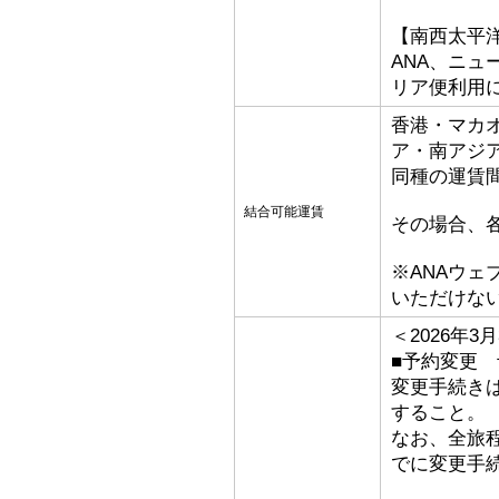
【南西太平
ANA、ニ
リア便利用
香港・マカ
ア・南アジ
同種の運賃
結合可能運賃
その場合、
※ANAウ
いただけな
＜2026年
■予約変更 予
変更手続き
すること。
なお、全旅
でに変更手