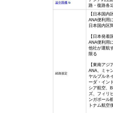
途中降機
路・復路各1
【日本国内
ANA便利用
日本国内区
【日本発着
ANA便利用
他社が運航
限る
【東南アジ
ANA、ミ
経路規定
ヤルブルネ
ーダ・イン
シア航空、Bat
ズ、フィリ
ンガポール
トナム航空