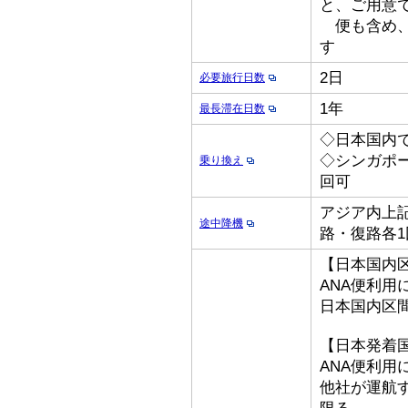
と、ご用意
便も含め、
す
2日
必要旅行日数
1年
最長滞在日数
◇日本国内
◇シンガポ
乗り換え
回可
アジア内上記
途中降機
路・復路各1
【日本国内
ANA便利用
日本国内区
【日本発着
ANA便利用
他社が運航