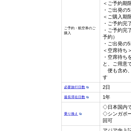
＜ご予約期
・ご出発の
＜ご購入期
・ご予約完了
ご予約・航空券のご
・ご予約完了
購入
予約）
・ご出発の
＜空席待ち
・空席待ち
と、ご用意
便も含め、
す
2日
必要旅行日数
1年
最長滞在日数
◇日本国内
◇シンガポ
乗り換え
回可
アジア内上記