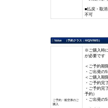
■払戻・取消
不可
Value （予約クラス：H/Q/V/W/S）
※ご購入時
が必要です
＜ご予約期
・ご出発の
＜ご購入期
・ご予約完了
・ご予約完了
予約）
・ご出発の
ご予約・航空券のご
購入