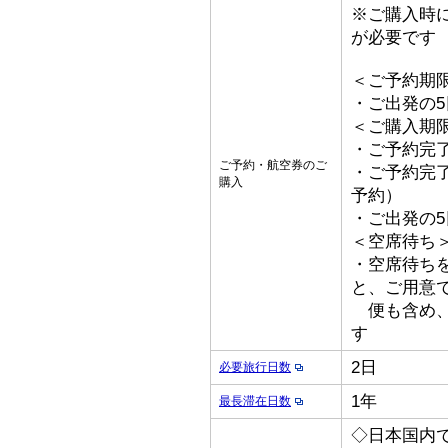
※ご購入時
が必要です
＜ご予約期
・ご出発の
＜ご購入期
・ご予約完了
ご予約・航空券のご
・ご予約完了
購入
予約）
・ご出発の
＜空席待ち
・空席待ち
と、ご用意
便も含め、
す
2日
必要旅行日数
1年
最長滞在日数
◇日本国内