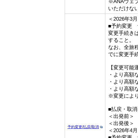
※ANAウ
いただけな
＜2026年
■予約変更 予
変更手続き
すること。
なお、全旅
でに変更手
【変更可能
・より高額な
・より高額な「
・より高額な
※変更によ
■払戻・取消
＜出発前＞ 取
＜出発後＞
予約変更/払戻/取消
＜2026年
■予約変更 予