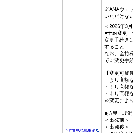
※ANAウ
いただけな
＜2026年
■予約変更 予
変更手続き
すること。
なお、全旅
でに変更手
【変更可能
・より高額な
・より高額な「
・より高額な
※変更によ
■払戻・取消
＜出発前＞ 取
＜出発後＞
予約変更/払戻/取消