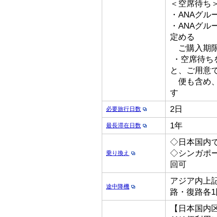
＜空席待ち
・ANAグル
・ANAグ
定める
ご購入期限
・空席待ち
と、ご用意
便も含め、
す
2日
必要旅行日数
1年
最長滞在日数
◇日本国内
◇シンガポ
乗り換え
回可
アジア内上記
途中降機
路・復路各1
【日本国内