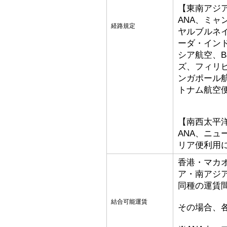
【東南アジ
ANA、ミ
経路規定
ヤルブルネ
ーダ・イン
シア航空、Bat
ズ、フィリ
ンガポール
トナム航空
【南西太平
ANA、ニ
リア便利用
香港・マカ
ア・南アジ
同種の運賃
結合可能運賃
その場合、