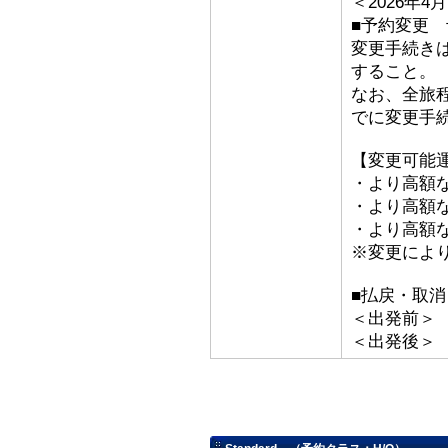
＜2026年
■予約変更 予
変更手続き
すること。
なお、全旅
でに変更手
【変更可能
・より高額な
・より高額な「
・より高額な
※変更によ
■払戻・取消
＜出発前＞ 取
＜出発後＞