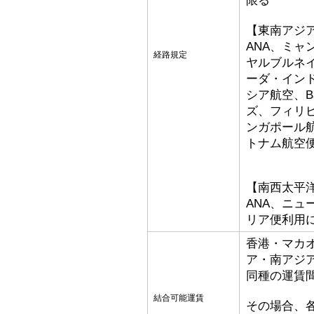
限る
【東南アジ
ANA、ミ
経路規定
ヤルブルネ
ーダ・イン
シア航空、Bat
ズ、フィリ
ンガポール
トナム航空
【南西太平
ANA、ニ
リア便利用
香港・マカ
ア・南アジ
同種の運賃
結合可能運賃
その場合、