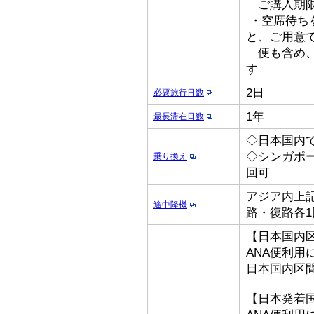
ご購入期限
・空席待ち
と、ご用意
便も含め、
す
2日
必要旅行日数
1年
最長滞在日数
◇日本国内
◇シンガポ
乗り換え
回可
アジア内上記
途中降機
路・復路各1
【日本国内
ANA便利用
日本国内区
【日本発着