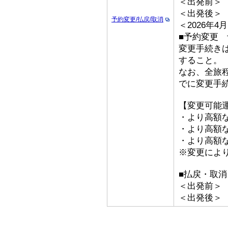
＜出発前＞ 取
＜出発後＞
予約変更/払戻/取消
＜2026年
■予約変更 予
変更手続き
すること。
なお、全旅
でに変更手
【変更可能
・より高額な
・より高額な「
・より高額な
※変更によ
■払戻・取消
＜出発前＞ 取
＜出発後＞