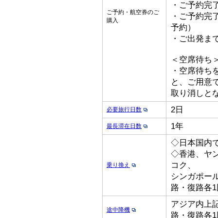
・ご予約完了
ご予約・航空券のご
・ご予約完了
購入
予約）
・ご出発ま
＜空席待ち
・空席待ち
と、ご用意
取り消しと
2日
必要旅行日数
1年
最長滞在日数
◇日本国内
◇香港、ヤ
コク、
乗り換え
シンガポー
路・復路各1
アジア内上記
途中降機
路・復路各1