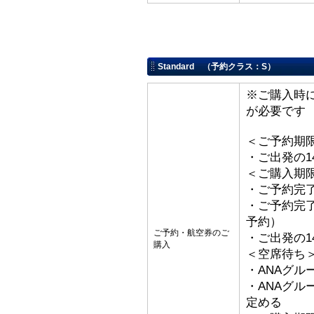
Standard （予約クラス：S）
※ご購入時
が必要です
＜ご予約期
・ご出発の1
＜ご購入期
・ご予約完了
・ご予約完了
予約）
ご予約・航空券のご
・ご出発の1
購入
＜空席待ち
・ANAグル
・ANAグ
定める