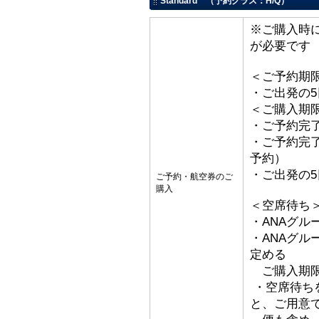
Standard （予約クラス：H/Q）
※ご購入時
が必要です
＜ご予約期
・ご出発の
＜ご購入期
・ご予約完了
・ご予約完了
予約）
・ご出発の
ご予約・航空券のご
購入
＜空席待ち
・ANAグル
・ANAグ
定める
ご購入期限
・空席待ち
と、ご用意