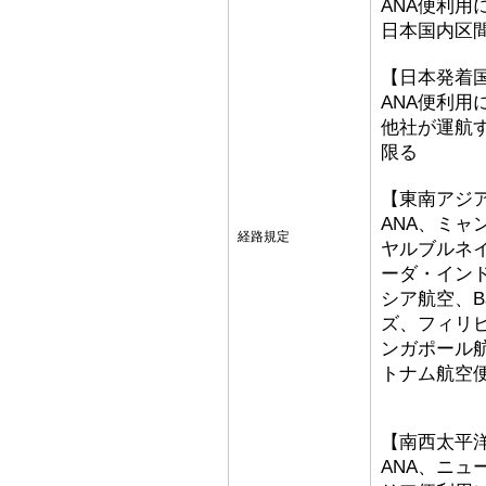
ANA便利用
日本国内区
【日本発着
ANA便利用
他社が運航
限る
【東南アジ
ANA、ミ
経路規定
ヤルブルネ
ーダ・イン
シア航空、Bat
ズ、フィリ
ンガポール
トナム航空
【南西太平
ANA、ニ