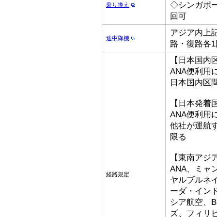
◇シンガポ
乗り換え
回可
アジア内上記
途中降機
路・復路各1
【日本国内
ANA便利用
日本国内区
【日本発着
ANA便利用
他社が運航
限る
【東南アジ
ANA、ミ
経路規定
ヤルブルネ
ーダ・イン
シア航空、Bat
ズ、フィリ