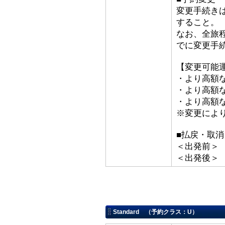
変更手続き
すること。
なお、全旅
でに変更手
【変更可能
・より高額な
・より高額な「
・より高額な
※変更によ
■払戻・取消
＜出発前＞ 取
＜出発後＞
Standard （予約クラス：U）