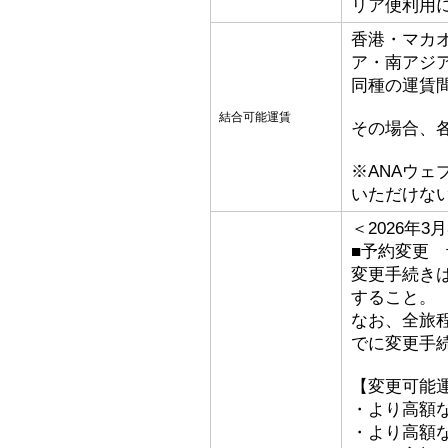
リア便利用
香港・マカ
ア・南アジ
同種の運賃
結合可能運賃
その場合、
※ANAウ
いただけな
＜2026年
■予約変更 予
変更手続き
すること。
なお、全旅
でに変更手
【変更可能
・より高額な
・より高額な