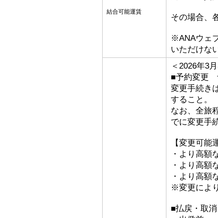
結合可能運賃
その場合、
※ANAウ
いただけな
＜2026年
■予約変更 予
変更手続き
すること。
なお、全旅
でに変更手
【変更可能
・より高額な
・より高額な「
・より高額な
※変更によ
■払戻・取消