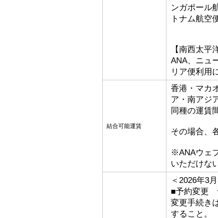
ンガポール
トナム航空
【南西太平
ANA、ニ
リア便利用
香港・マカ
ア・南アジ
同種の運賃
結合可能運賃
その場合、
※ANAウ
いただけな
＜2026年
■予約変更 予
変更手続き
すること。