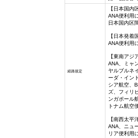
【日本国内
ANA便利用
日本国内区
【日本発着
ANA便利用
【東南アジ
ANA、ミ
ヤルブルネ
経路規定
ーダ・イン
シア航空、Bat
ズ、フィリ
ンガポール
トナム航空
【南西太平
ANA、ニ
リア便利用