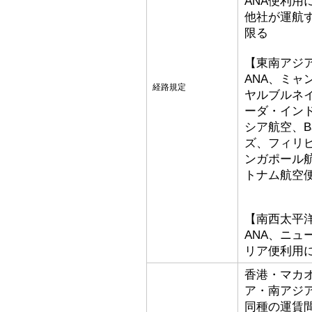
ANA便利用
他社が運航
限る
【東南アジ
ANA、ミ
経路規定
ヤルブルネ
ーダ・イン
シア航空、Bat
ズ、フィリ
ンガポール
トナム航空
【南西太平
ANA、ニ
リア便利用
香港・マカ
ア・南アジ
同種の運賃