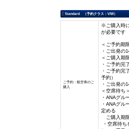
Standard （予約クラス：V/W）
※ご購入時
が必要です
＜ご予約期
・ご出発の1
＜ご購入期
・ご予約完了
・ご予約完了
予約）
ご予約・航空券のご
・ご出発の1
購入
＜空席待ち
・ANAグル
・ANAグ
定める
ご購入期限
・空席待ち