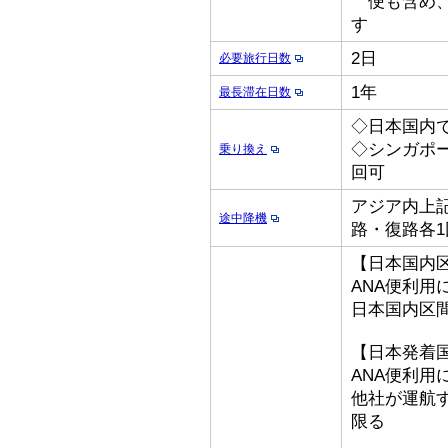
便も含め、
す
2日
必要旅行日数
1年
最長滞在日数
◇日本国内
◇シンガポ
乗り換え
回可
アジア内上記
途中降機
路・復路各1
【日本国内
ANA便利用
日本国内区
【日本発着
ANA便利用
他社が運航
限る