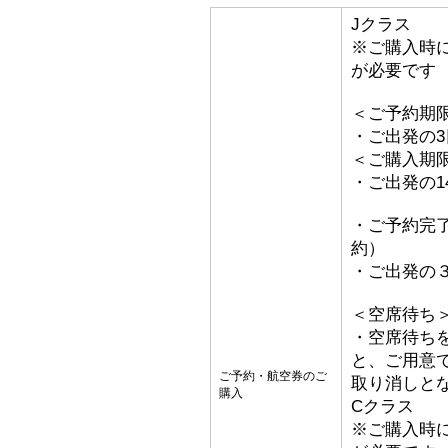
Jクラス
※ご購入時
が必要です
＜ご予約期
・ご出発の
＜ご購入期
・ご出発の1
・ご予約完了
約）
・ご出発の
＜空席待ち
・空席待ち
と、ご用意
ご予約・航空券のご
取り消しとな
購入
Cクラス
※ご購入時