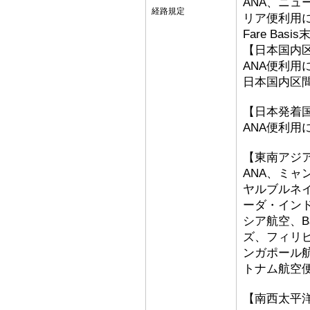
ANA、ニ
経路規定
リア便利用
Fare Basi
【日本国内
ANA便利用
日本国内区
【日本発着
ANA便利用
【東南アジ
ANA、ミ
ヤルブルネ
ーダ・イン
シア航空、Bat
ズ、フィリ
ンガポール
トナム航空
【南西太平