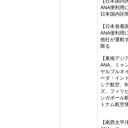
【日本国内
ANA便利用
日本国内区
【日本発着
ANA便利用
他社が運航
限る
【東南アジ
ANA、ミ
ヤルブルネ
ーダ・イン
シア航空、Bat
ズ、フィリ
ンガポール
トナム航空
【南西太平