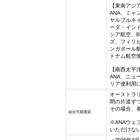
【東南アジ
ANA、ミ
ヤルブルネ
ーダ・イン
シア航空、Bat
ズ、フィリ
ンガポール
トナム航空
【南西太平
ANA、ニ
リア便利用
オーストラ
間の片道ず
その場合、
結合可能運賃
※ANAウ
いただけな