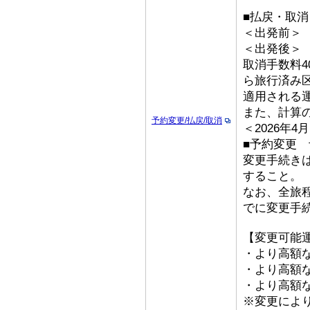
■払戻・取消
＜出発前＞ 取
＜出発後
取消手数料4
ら旅行済み
適用される
また、計算
予約変更/払戻/取消
＜2026年
■予約変更 予
変更手続き
すること。
なお、全旅
でに変更手
【変更可能
・より高額な
・より高額な「
・より高額な
※変更によ