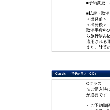
■予約変更 
■払戻・取
＜出発前＞ 取
＜出発後
取消手数料5
ら旅行済み
適用される
また、計算
Classic （予約クラス：C/D）
Cクラス
※ご購入時
が必要です
＜ご予約期