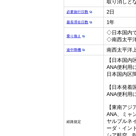
取り消しと
2日
必要旅行日数
1年
最長滞在日数
◇日本国内
乗り換え
◇南西太平
南西太平洋
途中降機
【日本国内
ANA便利用
日本国内区
【日本発着
ANA便利用
【東南アジ
ANA、ミ
ヤルブルネ
経路規定
ーダ・イン
シア航空、Bat