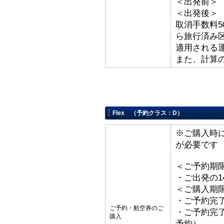
＜出発前＞ 取
＜出発後＞
取消手数料5
ら旅行済み
適用される
また、計算
Flex （予約クラス：D）
※ご購入時
が必要です
＜ご予約期
・ご出発の1
＜ご購入期
・ご予約完了
ご予約・航空券のご
・ご予約完了
購入
予約）