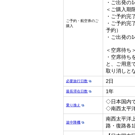
・ご出発の1
＜ご購入期
・ご予約完了
ご予約・航空券のご
・ご予約完了
購入
予約）
・ご出発の1
＜空席待ち
・空席待ち
と、ご用意
取り消しと
2日
必要旅行日数
1年
最長滞在日数
◇日本国内
乗り換え
◇南西太平
南西太平洋上
途中降機
路・復路各1