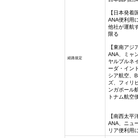
【日本発着
ANA便利用
他社が運航
限る
【東南アジ
ANA、ミ
経路規定
ヤルブルネ
ーダ・イン
シア航空、Bat
ズ、フィリ
ンガポール
トナム航空
【南西太平
ANA、ニ
リア便利用