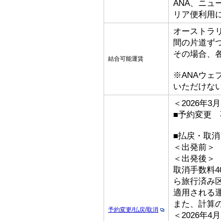
ANA、ニ
リア便利用
オーストラ
間の片道ず
その場合、
結合可能運賃
※ANAウ
いただけな
＜2026年
■予約変更 
■払戻・取消
＜出発前＞ 取
＜出発後
取消手数料4
ら旅行済み
適用される
また、計算
予約変更/払戻/取消
＜2026年