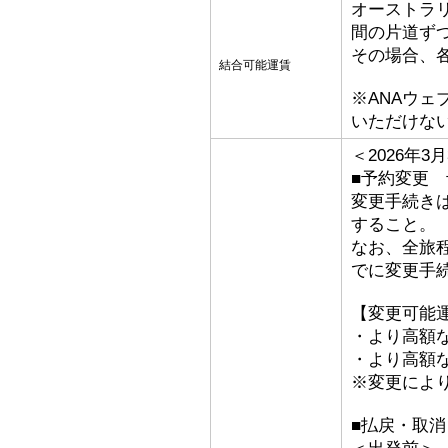
オーストラ
間の片道ず
その場合、
結合可能運賃
※ANAウ
いただけな
＜2026年
■予約変更 
変更手続き
すること。
なお、全旅
でに変更手
【変更可能
・より高額な
・より高額な
※変更によ
■払戻・取消