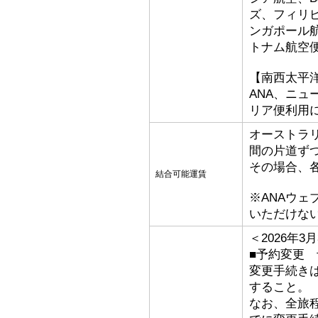
ズ、フィリ
ンガポール
トナム航空
【南西太平
ANA、ニ
リア便利用
オーストラ
間の片道ず
その場合、
結合可能運賃
※ANAウ
いただけな
＜2026年
■予約変更 予
変更手続き
すること。
なお、全旅