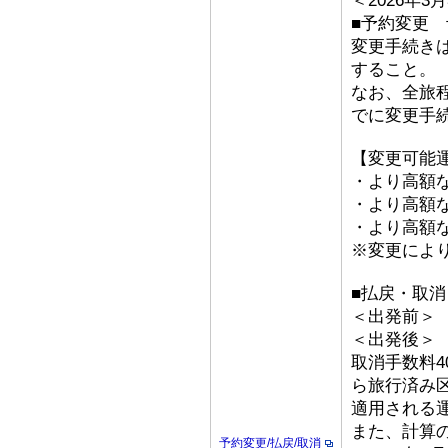
＜2026年
■予約変更 予
変更手続き
すること。
なお、全旅
でに変更手
【変更可能
・より高額な
・より高額な「
・より高額な
※変更によ
■払戻・取消
＜出発前＞ 取
＜出発後
取消手数料4
ら旅行済み
適用される
また、計算
予約変更/払戻/取消