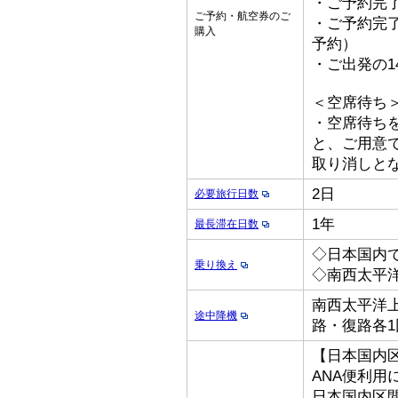
・ご予約完了
ご予約・航空券のご
・ご予約完了
購入
予約）
・ご出発の1
＜空席待ち
・空席待ち
と、ご用意
取り消しと
2日
必要旅行日数
1年
最長滞在日数
◇日本国内
乗り換え
◇南西太平
南西太平洋上
途中降機
路・復路各1
【日本国内
ANA便利用
日本国内区