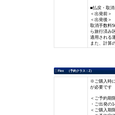
■払戻・取
＜出発前＞ 取
＜出発後
取消手数料5
ら旅行済み
適用される
また、計算
Flex （予約クラス：Z）
※ご購入時
が必要です
＜ご予約期
・ご出発の1
＜ご購入期