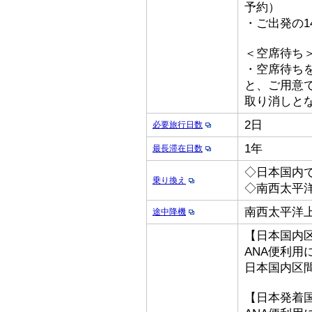
予約）
・ご出発の1
＜空席待ち
・空席待ち
と、ご用意
取り消しと
2日
必要旅行日数
1年
最長滞在日数
◇日本国内
乗り換え
◇南西太平
南西太平洋
途中降機
【日本国内
ANA便利用
日本国内区
【日本発着