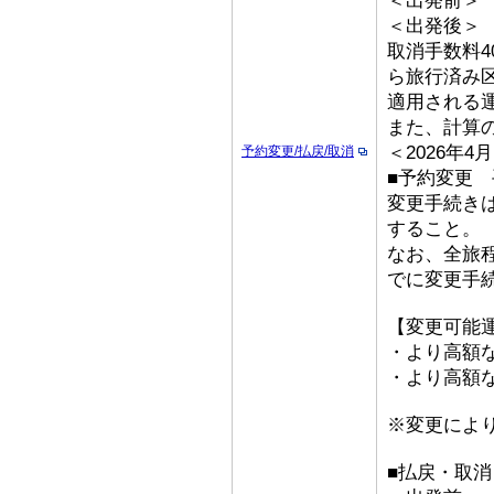
＜出発前＞ 取
＜出発後＞
取消手数料4
ら旅行済み
適用される
また、計算
＜2026年
予約変更/払戻/取消
■予約変更 
変更手続き
すること。
なお、全旅
でに変更手
【変更可能
・より高額な
・より高額な
※変更によ
■払戻・取