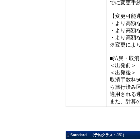
でに変更手
【変更可能
・より高額な
・より高額な「
・より高額な
※変更によ
■払戻・取
＜出発前＞ 取
＜出発後
取消手数料5
ら旅行済み
適用される
また、計算
Standard （予約クラス：J/C）