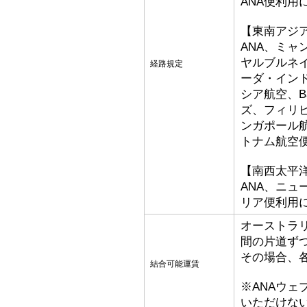
ANA便利用
【東南アジ
ANA、ミ
ヤルブルネ
経路規定
ーダ・イン
シア航空、Bat
ズ、フィリ
ンガポール
トナム航空
【南西太平
ANA、ニ
リア便利用
オーストラ
間の片道ず
その場合、
結合可能運賃
※ANAウ
いただけな