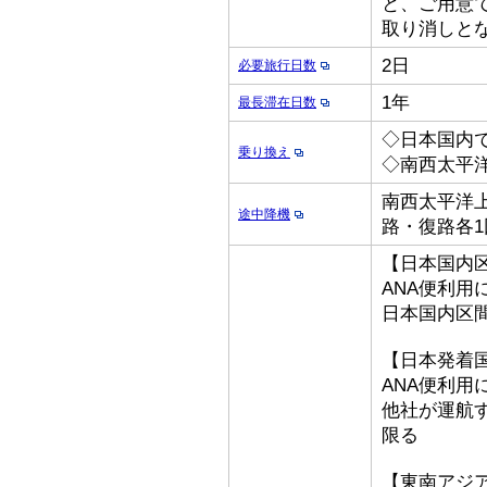
と、ご用意
取り消しと
2日
必要旅行日数
1年
最長滞在日数
◇日本国内
乗り換え
◇南西太平
南西太平洋上
途中降機
路・復路各1
【日本国内
ANA便利用
日本国内区
【日本発着
ANA便利用
他社が運航
限る
【東南アジ