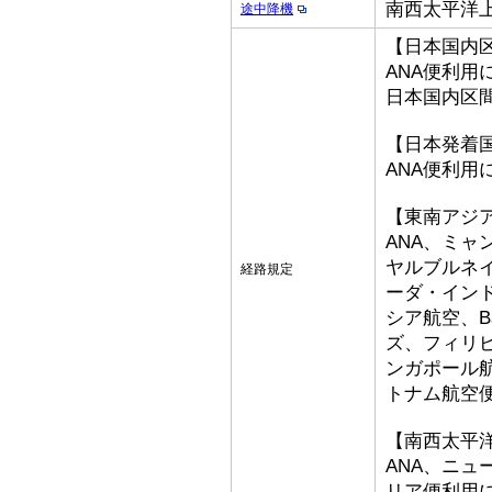
南西太平洋
途中降機
【日本国内
ANA便利用
日本国内区
【日本発着
ANA便利用
【東南アジ
ANA、ミ
ヤルブルネ
経路規定
ーダ・イン
シア航空、Bat
ズ、フィリ
ンガポール
トナム航空
【南西太平
ANA、ニ
リア便利用