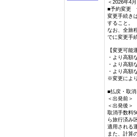
＜2026年
■予約変更 予
変更手続き
すること。
なお、全旅
でに変更手
【変更可能
・より高額な
・より高額な「
・より高額な
※変更によ
■払戻・取
＜出発前＞ 取
＜出発後
取消手数料5
ら旅行済み
適用される
また、計算