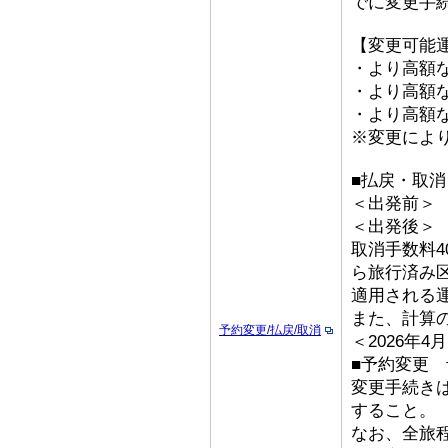
でに変更手
【変更可能
・より高額な
・より高額な「
・より高額な
※変更によ
■払戻・取消
＜出発前＞ 取
＜出発後
取消手数料4
ら旅行済み
適用される
また、計算
予約変更/払戻/取消
＜2026年
■予約変更 予
変更手続き
すること。
なお、全旅