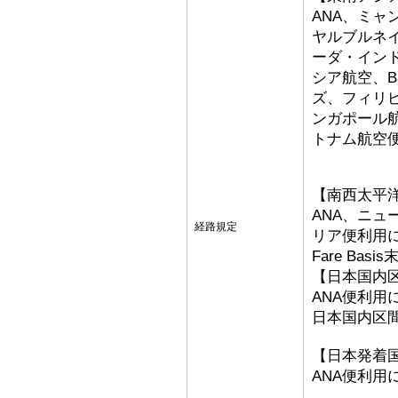
ANA、ミ
ヤルブルネ
ーダ・イン
シア航空、Bat
ズ、フィリ
ンガポール
トナム航空
【南西太平
ANA、ニ
経路規定
リア便利用
Fare Basi
【日本国内
ANA便利用
日本国内区
【日本発着
ANA便利用