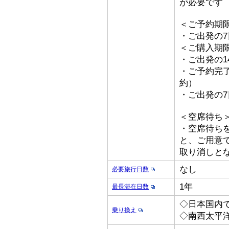
が必要です
＜ご予約期
・ご出発の
＜ご購入期
・ご出発の1
・ご予約完了
約）
・ご出発の
＜空席待ち
・空席待ち
と、ご用意
取り消しとな
なし
必要旅行日数
1年
最長滞在日数
◇日本国内
乗り換え
◇南西太平