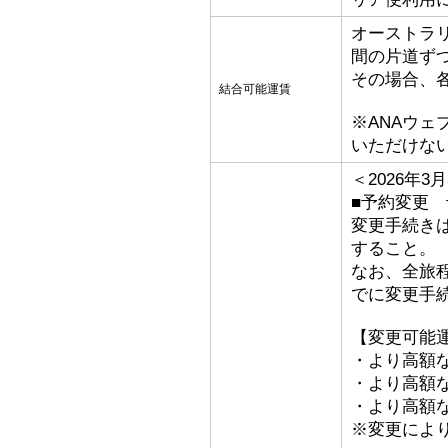
オーストラ
間の片道ず
その場合、
結合可能運賃
※ANAウ
いただけな
＜2026年
■予約変更 予
変更手続き
すること。
なお、全旅
でに変更手
【変更可能
・より高額な
・より高額な「
・より高額な
※変更によ