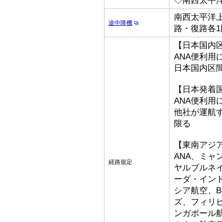
◇南西太平
南西太平洋上
途中降機
路・復路各1
【日本国内
ANA便利用
日本国内区
【日本発着
ANA便利用
他社が運航
限る
【東南アジ
ANA、ミ
経路規定
ヤルブルネ
ーダ・イン
シア航空、Bat
ズ、フィリ
ンガポール