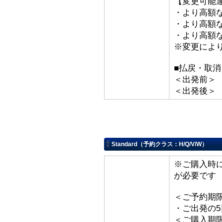
【変更可能
・より高額な
・より高額な「
・より高額な
※変更によ
■払戻・取消
＜出発前＞ 取
＜出発後＞
Standard（予約クラス：H/Q/V/W）
※ご購入時
が必要です
＜ご予約期
・ご出発の
＜ご購入期