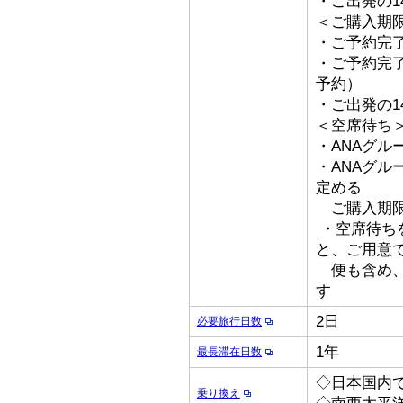
・ご出発の1
＜ご購入期
・ご予約完了
・ご予約完了
予約）
・ご出発の1
＜空席待ち
・ANAグル
・ANAグ
定める
ご購入期限
・空席待ち
と、ご用意
便も含め、
す
2日
必要旅行日数
1年
最長滞在日数
◇日本国内
乗り換え