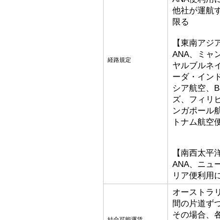
他社が運航
限る
【東南アジ
ANA、ミ
経路規定
ヤルブルネ
ーダ・イン
シア航空、Bat
ズ、フィリ
ンガポール
トナム航空
【南西太平
ANA、ニ
リア便利用
オーストラ
間の片道ず
その場合、
結合可能運賃