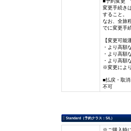
■予約変更 予
変更手続き
すること。
なお、全旅
でに変更手
【変更可能
・より高額な
・より高額な
・より高額な「
※変更によ
■払戻・取消
不可
Standard（予約クラス：S/L）
※ご購入時