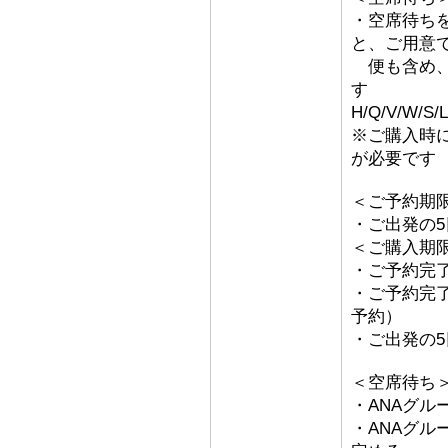
・空席待ち
と、ご用意
便も含め、
す
H/Q/V/W/S
※ご購入時
が必要です
＜ご予約期
・ご出発の
＜ご購入期
・ご予約完了
・ご予約完了
予約）
・ご出発の
＜空席待ち
・ANAグル
・ANAグ