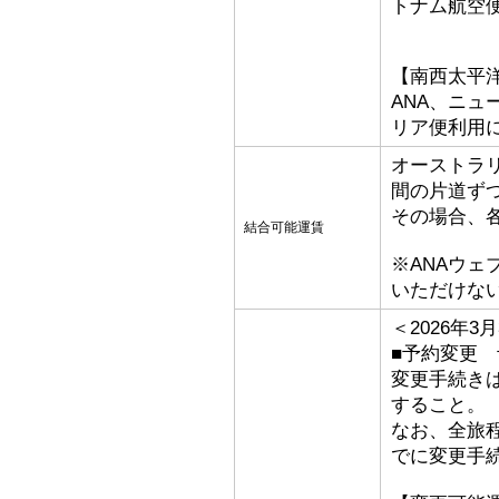
トナム航空
【南西太平
ANA、ニ
リア便利用
オーストラ
間の片道ず
その場合、
結合可能運賃
※ANAウ
いただけな
＜2026年
■予約変更 予
変更手続き
すること。
なお、全旅
でに変更手