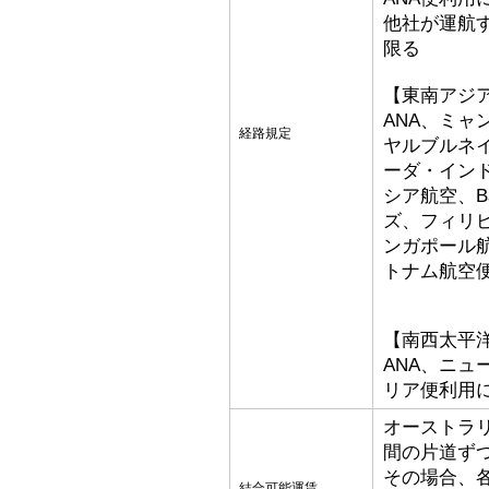
他社が運航
限る
【東南アジ
ANA、ミ
経路規定
ヤルブルネ
ーダ・イン
シア航空、Bat
ズ、フィリ
ンガポール
トナム航空
【南西太平
ANA、ニ
リア便利用
オーストラ
間の片道ず
その場合、
結合可能運賃