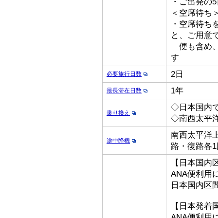
・ご出発の
＜空席待ち
・空席待ち
と、ご用意
便も含め、
す
2日
必要旅行日数
1年
最長滞在日数
◇日本国内
乗り換え
◇南西太平
南西太平洋上
途中降機
路・復路各1
【日本国内
ANA便利用
日本国内区
【日本発着
ANA便利用