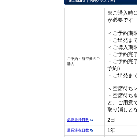
Standard（予約クラス：M）
※ご購入時
が必要です
＜ご予約期
・ご出発ま
＜ご購入期
・ご予約完了
ご予約・航空券のご
・ご予約完了
購入
予約）
・ご出発ま
＜空席待ち
・空席待ち
と、ご用意
取り消しと
2日
必要旅行日数
1年
最長滞在日数