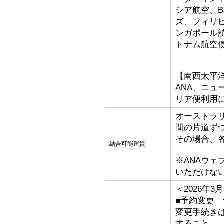
シア航空、Bat
ズ、フィリ
ンガポール
トナム航空
【南西太平
ANA、ニ
リア便利用
オーストラ
間の片道ず
その場合、
結合可能運賃
※ANAウ
いただけな
＜2026年
■予約変更 予
変更手続き
すること。