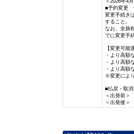
＜2026年
■予約変更 予
変更手続き
すること。
なお、全旅
でに変更手
【変更可能
・より高額な
・より高額な「
・より高額な
※変更によ
■払戻・取消
＜出発前＞ 取
＜出発後＞