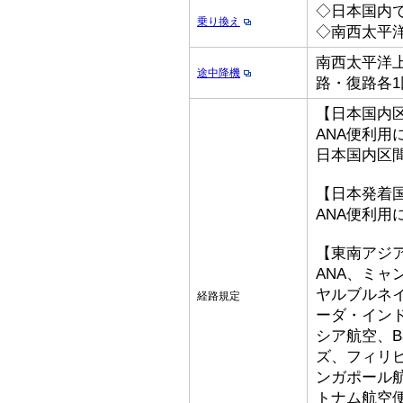
◇日本国内
乗り換え
◇南西太平
南西太平洋上
途中降機
路・復路各1
【日本国内
ANA便利用
日本国内区
【日本発着
ANA便利用
【東南アジ
ANA、ミ
ヤルブルネ
経路規定
ーダ・イン
シア航空、Bat
ズ、フィリ
ンガポール
トナム航空