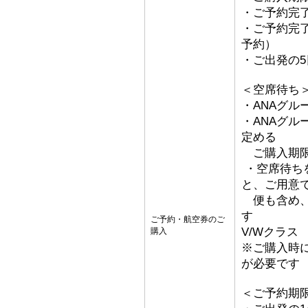
・ご予約完了
・ご予約完了
予約）
・ご出発の
＜空席待ち
・ANAグル
・ANAグ
定める
ご購入期限
・空席待ち
と、ご用意
便も含め、
す
ご予約・航空券のご
V/Wクラス
購入
※ご購入時
が必要です
＜ご予約期