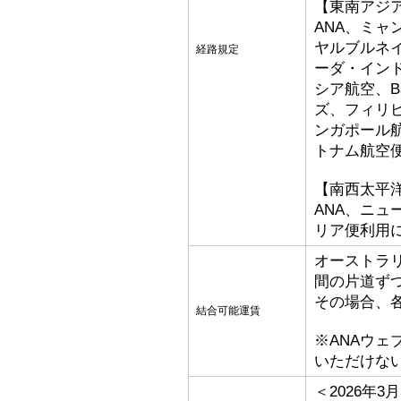
【東南アジ
ANA、ミ
ヤルブルネ
経路規定
ーダ・イン
シア航空、Bat
ズ、フィリ
ンガポール
トナム航空
【南西太平
ANA、ニ
リア便利用
オーストラ
間の片道ず
その場合、
結合可能運賃
※ANAウ
いただけな
＜2026年