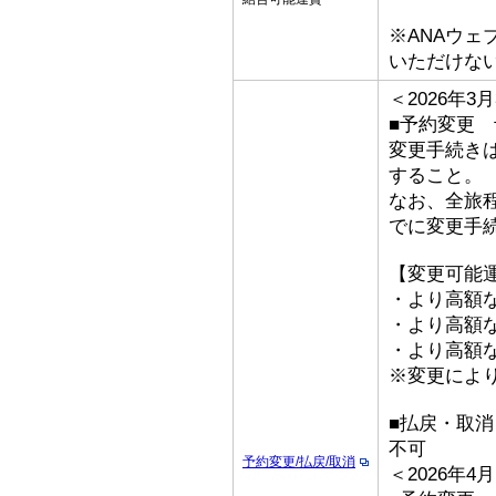
※ANAウ
いただけな
＜2026年
■予約変更 予
変更手続き
すること。
なお、全旅
でに変更手
【変更可能
・より高額な
・より高額な
・より高額な「
※変更によ
■払戻・取
不可
予約変更/払戻/取消
＜2026年