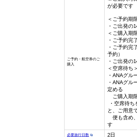
が必要です
＜ご予約期
・ご出発の1
＜ご購入期
・ご予約完了
・ご予約完了
予約）
ご予約・航空券のご
・ご出発の1
購入
＜空席待ち
・ANAグル
・ANAグ
定める
ご購入期限
・空席待ち
と、ご用意
便も含め、
す
2日
必要旅行日数