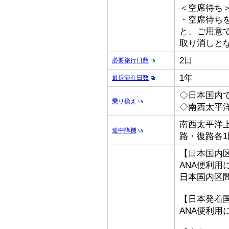
＜空席待ち
・空席待ち
と、ご用意
取り消しと
2日
必要旅行日数
1年
最長滞在日数
◇日本国内
乗り換え
◇南西太平
南西太平洋上
途中降機
路・復路各1
【日本国内
ANA便利用
日本国内区
【日本発着
ANA便利用