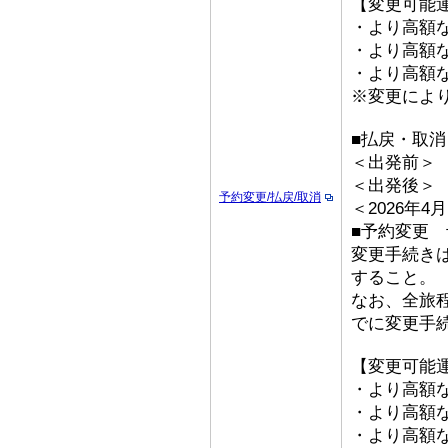
【変更可能
・より高額な
・より高額な「
・より高額な
※変更によ
■払戻・取消
＜出発前＞ 取
＜出発後＞
予約変更/払戻/取消
＜2026年
■予約変更 予
変更手続き
すること。
なお、全旅
でに変更手
【変更可能
・より高額な
・より高額な「
・より高額な