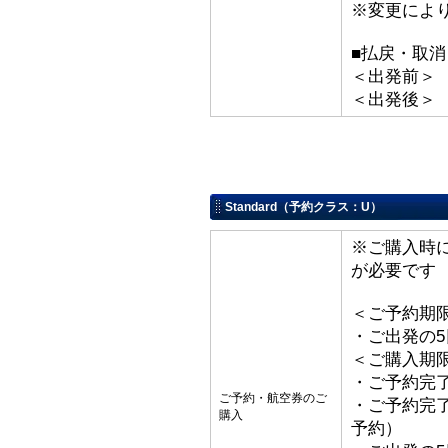
※変更によ
■払戻・取消
＜出発前＞ 取
＜出発後＞
Standard（予約クラス：U）
※ご購入時
が必要です
＜ご予約期
・ご出発の
＜ご購入期
・ご予約完了
ご予約・航空券のご
・ご予約完了
購入
予約）