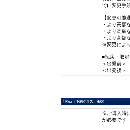
でに変更手
【変更可能
・より高額な
・より高額な「
・より高額な
※変更によ
■払戻・取消
＜出発前＞ 取
＜出発後＞
Flex（予約クラス：H/Q）
※ご購入時
が必要です