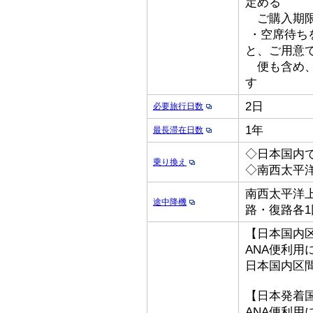
定める
ご購入期限
・空席待ち
と、ご用意
便も含め、
す
2日
必要旅行日数
1年
最長滞在日数
◇日本国内
乗り換え
◇南西太平
南西太平洋上
途中降機
路・復路各1
【日本国内
ANA便利用
日本国内区
【日本発着
ANA便利用