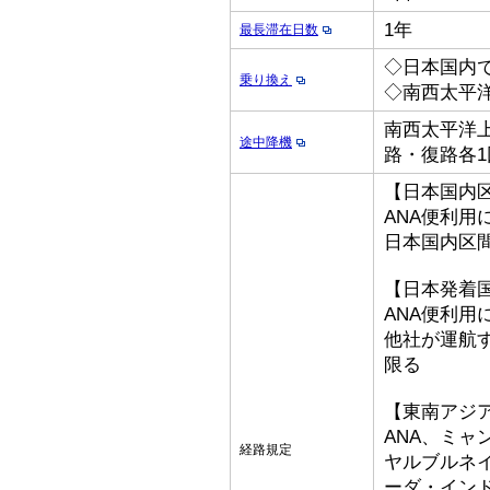
1年
最長滞在日数
◇日本国内
乗り換え
◇南西太平
南西太平洋上
途中降機
路・復路各1
【日本国内
ANA便利用
日本国内区
【日本発着
ANA便利用
他社が運航
限る
【東南アジ
ANA、ミ
経路規定
ヤルブルネ
ーダ・イン