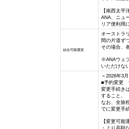
【南西太平
ANA、ニ
リア便利用
オーストラ
間の片道ず
その場合、
結合可能運賃
※ANAウ
いただけな
＜2026年
■予約変更 予
変更手続き
すること。
なお、全旅
でに変更手
【変更可能
・より高額な