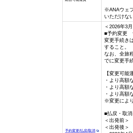
※ANAウ
いただけな
＜2026年
■予約変更 予
変更手続き
すること。
なお、全旅
でに変更手
【変更可能
・より高額な
・より高額な「
・より高額な
※変更によ
■払戻・取消
＜出発前＞ 取
＜出発後＞
予約変更/払戻/取消