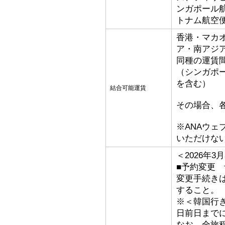
ンガポール
トナム航空
香港・マカ
ア・南アジ
同種の運賃
（シンガポ
を含む）
結合可能運賃
その場合、
※ANAウ
いただけな
＜2026年
■予約変更 
変更手続き
すること。
※＜韓国行
日前日まで
なお、全旅