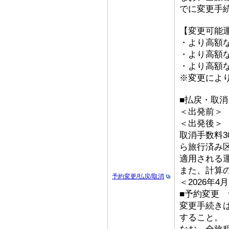
でに変更手
【変更可能
・より高額な
・より高額な「
・より高額な
※変更によ
■払戻・取消
＜出発前＞ 取
＜出発後
取消手数料3
ら旅行済み
適用される
また、計算
予約変更/払戻/取消
＜2026年
■予約変更 予
変更手続き
すること。