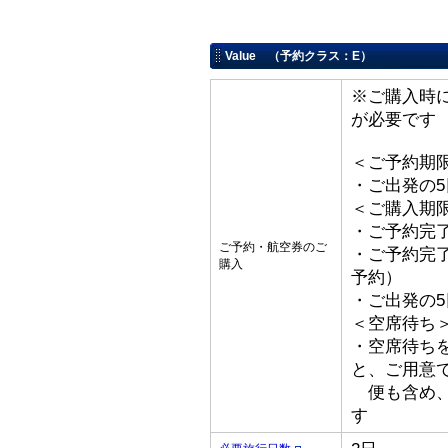
Value （予約クラス：E）
※ご購入時
が必要です
＜ご予約期
・ご出発の
＜ご購入期
・ご予約完了
ご予約・航空券のご
・ご予約完了
購入
予約）
・ご出発の
＜空席待ち
・空席待ち
と、ご用意
便も含め、
す