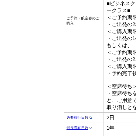
■ビジネス
ークラス■
＜ご予約期
ご予約・航空券のご
購入
・ご出発の2
＜ご購入期
・ご出発の1
もしくは、
＜ご予約期
・ご出発の2
＜ご購入期
・予約完了
＜空席待ち
・空席待ち
と、ご用意
取り消しと
2日
必要旅行日数
1年
最長滞在日数