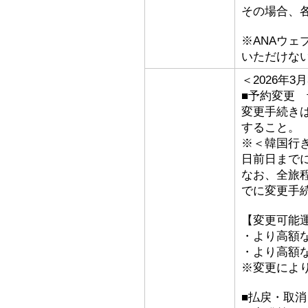
その場合、
※ANAウ
いただけな
＜2026年
■予約変更 
変更手続き
すること。
※＜韓国行
日前日まで
なお、全旅
でに変更手
【変更可能
・より高額な
・より高額な
※変更によ
■払戻・取