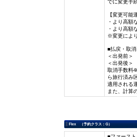
でに変更手
【変更可能
・より高額な
・より高額な
※変更によ
■払戻・取消
＜出発前＞ 取
＜出発後＞
取消手数料4
ら旅行済み
適用される
また、計算
Flex （予約クラス：G）
■ファースト