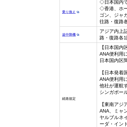
◇日本国内
◇香港、ホ
乗り換え
ゴン、ジャ
往路・復路各
アジア内上記
途中降機
路・復路各1
【日本国内
ANA便利用
日本国内区
【日本発着
ANA便利用
他社が運航
シンガポー
経路規定
【東南アジ
ANA、ミ
ヤルブルネ
ーダ・イン