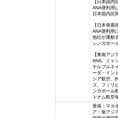
【日本国内
ANA便利用
日本国内区
【日本発着
ANA便利用
他社が運航
シンガポー
【東南アジ
ANA、ミ
ヤルブルネ
ーダ・イン
シア航空、Bat
ズ、フィリ
ンガポール
トナム航空
香港・マカ
ア・南アジ