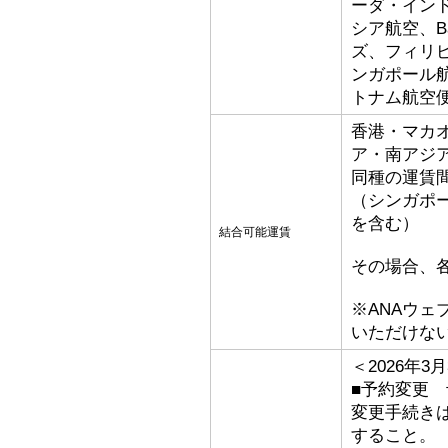
ーダ・イン
シア航空、Bat
ズ、フィリ
ンガポール
トナム航空
香港・マカ
ア・南アジ
同種の運賃
（シンガポ
を含む）
結合可能運賃
その場合、
※ANAウ
いただけな
＜2026年
■予約変更 予
変更手続き
すること。