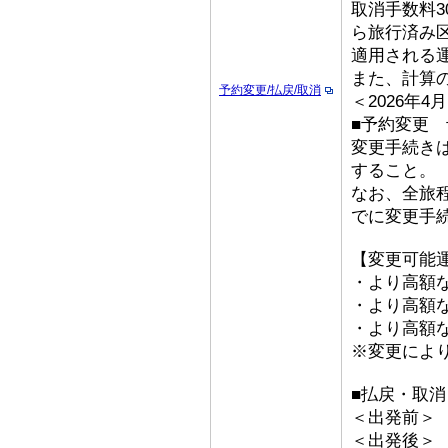
取消手数料3
ら旅行済み
適用される
また、計算
予約変更/払戻/取消
＜2026年
■予約変更 予
変更手続き
すること。
なお、全旅
でに変更手
【変更可能
・より高額な
・より高額な「
・より高額な
※変更によ
■払戻・取消
＜出発前＞ 取
＜出発後