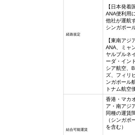
【日本発着
ANA便利用
他社が運航
シンガポー
経路規定
【東南アジ
ANA、ミ
ヤルブルネ
ーダ・イン
シア航空、Bat
ズ、フィリ
ンガポール
トナム航空
香港・マカ
ア・南アジ
同種の運賃
（シンガポ
を含む）
結合可能運賃