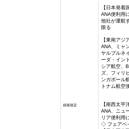
【日本発着
ANA便利用
他社が運航
限る
【東南アジ
ANA、ミ
ヤルブルネ
ーダ・イン
シア航空、Bat
ズ、フィリ
ンガポール
トナム航空
【南西太平
経路規定
ANA、ニ
リア便利用
◇ フェアベ