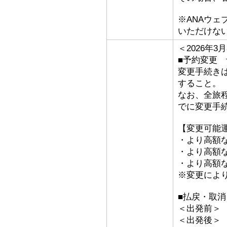
※ANAウ
いただけな
＜2026年
■予約変更 予
変更手続き
すること。
なお、全旅
でに変更手
【変更可能
・より高額な
・より高額な「
・より高額な
※変更によ
■払戻・取消
＜出発前＞ 取
＜出発後