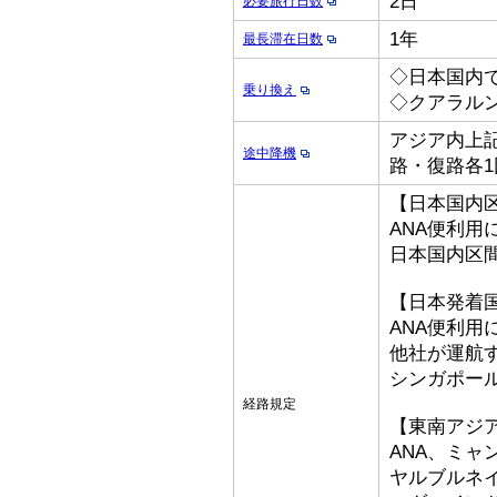
2日
必要旅行日数
1年
最長滞在日数
◇日本国内
乗り換え
◇クアラル
アジア内上記
途中降機
路・復路各1
【日本国内
ANA便利用
日本国内区
【日本発着
ANA便利用
他社が運航
シンガポー
経路規定
【東南アジ
ANA、ミ
ヤルブルネ