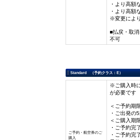
・より高額な
・より高額な「
※変更によ
■払戻・取消
不可
Standard （予約クラス：E）
※ご購入時
が必要です
＜ご予約期
・ご出発の
＜ご購入期
・ご予約完了
ご予約・航空券のご
・ご予約完了
購入