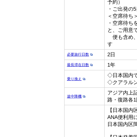
予約）
・ご出発の
＜空席待ち
・空席待ち
と、ご用意
便も含め、
す
2日
必要旅行日数
1年
最長滞在日数
◇日本国内
乗り換え
◇クアラル
アジア内上記
途中降機
路・復路各1
【日本国内
ANA便利用
日本国内区