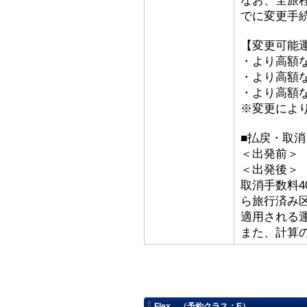
なお、全旅
でに変更手
【変更可能
・より高額な
・より高額な「
・より高額な
※変更によ
■払戻・取消
＜出発前＞ 取
＜出発後
取消手数料4
ら旅行済み
適用される
また、計算
Flex （予約クラス：E）