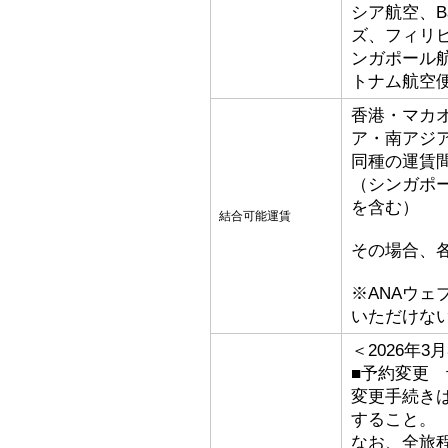
シア航空、Bat
ズ、フィリ
ンガポール
トナム航空
香港・マカ
ア・南アジ
同種の運賃
（シンガポ
を含む）
結合可能運賃
その場合、
※ANAウ
いただけな
＜2026年
■予約変更 予
変更手続き
すること。
なお、全旅