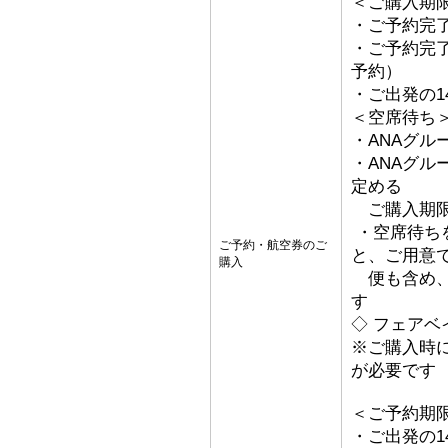
＜ご購入期
・ご予約完了
・ご予約完了
予約）
・ご出発の1
＜空席待ち
・ANAグル
・ANAグ
定める
ご購入期限
・空席待ち
ご予約・航空券のご
と、ご用意
購入
便も含め、
す
◇ フェアベ
※ご購入時
が必要です
＜ご予約期
・ご出発の1