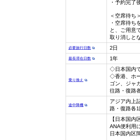
・予約完了
＜空席待ち
・空席待ち
と、ご用意
取り消しと
2日
必要旅行日数
1年
最長滞在日数
◇日本国内
◇香港、ホ
乗り換え
ゴン、ジャ
往路・復路各
アジア内上記
途中降機
路・復路各1
【日本国内
ANA便利用
日本国内区