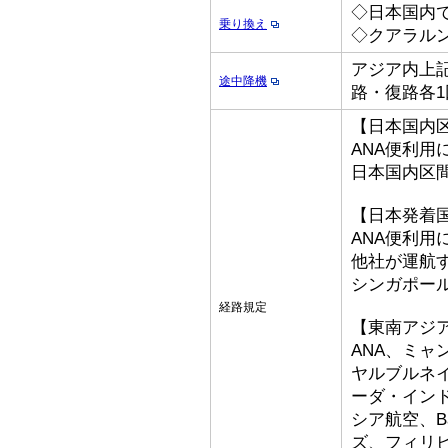
◇日本国内
乗り換え
◇クアラル
アジア内上記
途中降機
路・復路各1
【日本国内
ANA便利用
日本国内区
【日本発着
ANA便利用
他社が運航
シンガポー
経路規定
【東南アジ
ANA、ミ
ヤルブルネ
ーダ・イン
シア航空、Bat
ズ、フィリ