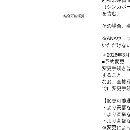
同種の運賃
（シンガポ
を含む）
結合可能運賃
その場合、
※ANAウ
いただけな
＜2026年
■予約変更 予
変更手続き
すること。
なお、全旅
でに変更手
【変更可能
・より高額な
・より高額な
・より高額な「
※変更によ