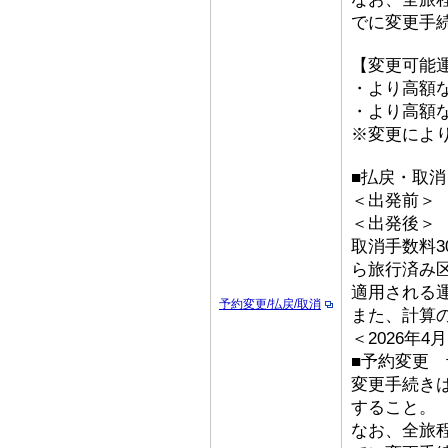
でに変更手
【変更可能
・より高額な
・より高額な
※変更によ
■払戻・取
＜出発前＞ 取
＜出発後＞
取消手数料3
ら旅行済み
適用される
予約変更/払戻/取消
また、計算
＜2026年
■予約変更 
変更手続き
すること。
なお、全旅