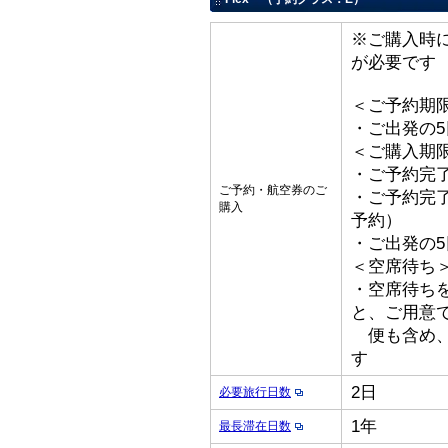
※ご購入時
が必要です
＜ご予約期
・ご出発の
＜ご購入期
・ご予約完了
ご予約・航空券のご
・ご予約完了
購入
予約）
・ご出発の
＜空席待ち
・空席待ち
と、ご用意
便も含め、
す
2日
必要旅行日数
1年
最長滞在日数