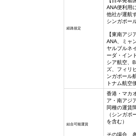
【日本発着
ANA便利用
他社が運航
シンガポー
経路規定
【東南アジ
ANA、ミ
ヤルブルネ
ーダ・イン
シア航空、Bat
ズ、フィリ
ンガポール
トナム航空
香港・マカ
ア・南アジ
同種の運賃
（シンガポ
を含む）
結合可能運賃
その場合、