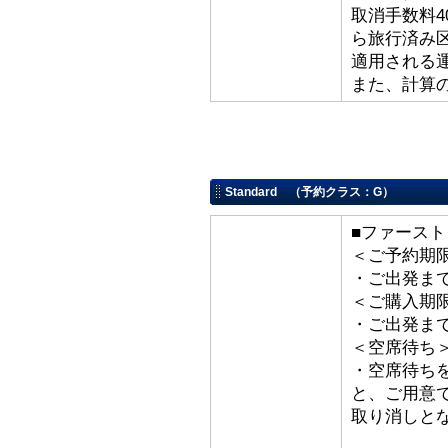
取消手数料4
ら旅行済み
適用される
また、計算
Standard （予約クラス：G）
■ファースト
＜ご予約期
・ご出発ま
＜ご購入期
・ご出発ま
＜空席待ち
・空席待ち
と、ご用意
取り消しと