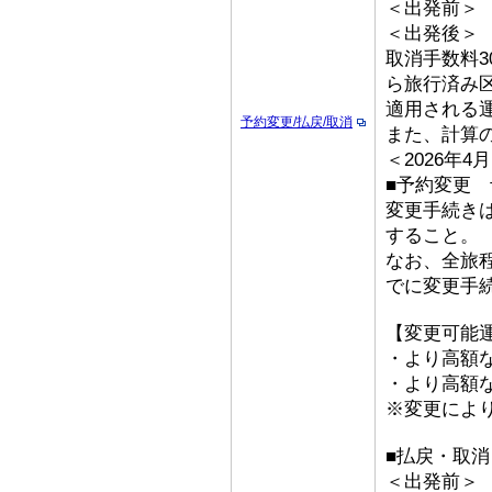
＜出発前＞ 取
＜出発後＞
取消手数料3
ら旅行済み
適用される
予約変更/払戻/取消
また、計算
＜2026年
■予約変更 
変更手続き
すること。
なお、全旅
でに変更手
【変更可能
・より高額な
・より高額な
※変更によ
■払戻・取消
＜出発前＞ 取