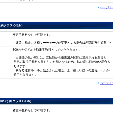
ページト
(予約クラス G/E/N)
変更手数料なしで可能です。
変更
・運賃、税金、各種サーチャージが変更となる場合は差額調整が必要です
300カナダドルを取消手数料としていただきます。
・出発後の払い戻しは、支払額から搭乗済み区間に適用される運賃と
所定の取消手数料を差し引いた額となるため、払い戻し額が無い場合も
戻し
あります。
・異なる運賃ルールと結合された場合、より厳しいほうの運賃ルールが
適用となります。
ページト
 Plus (予約クラス G/E/N)
変更手数料なしで可能です。