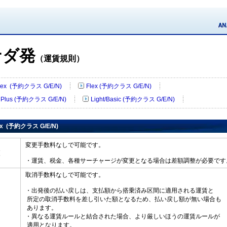
ナダ発
（運賃規則）
 Flex (予約クラス G/E/N)
Flex (予約クラス G/E/N)
e Plus (予約クラス G/E/N)
Light/Basic (予約クラス G/E/N)
lex (予約クラス G/E/N)
変更手数料なしで可能です。
変更
・運賃、税金、各種サーチャージが変更となる場合は差額調整が必要です
取消手数料なしで可能です。
・出発後の払い戻しは、支払額から搭乗済み区間に適用される運賃と
所定の取消手数料を差し引いた額となるため、払い戻し額が無い場合も
戻し
あります。
・異なる運賃ルールと結合された場合、より厳しいほうの運賃ルールが
適用となります。