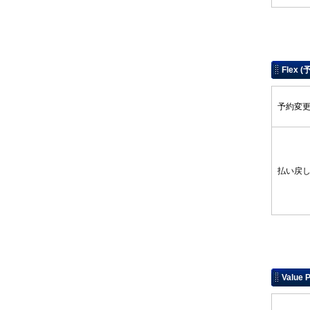
Flex 
予約
払い
Value