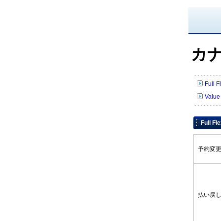
カ
Full
Valu
Full F
予約
払い