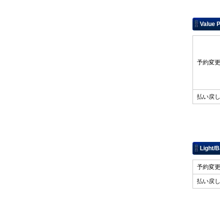
Value 
予約
払い
Light/
予約
払い