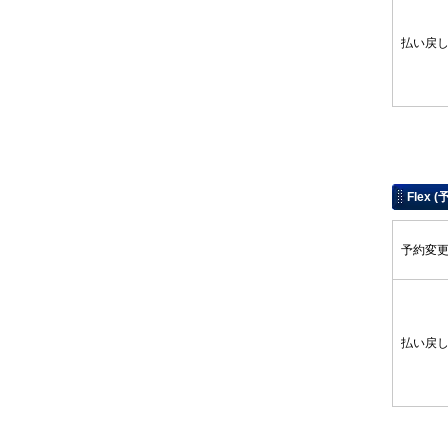
払い
Flex (
予約
払い