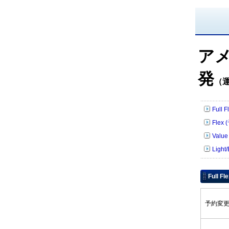
ア
発
（
Full 
Flex 
Value
Light
Full F
予約