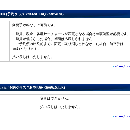
Plus (予約クラス Y/B/M/U/H/Q/V/W/S/L/K)
変更手数料なしで可能です。
・運賃、税金、各種サーチャージが変更となる場合は差額調整が必要です
変更
・運賃が低くなった場合、差額は払戻しされません。
・ご予約便の出発前までに変更・取り消しされなかった場合、航空券は
無効となります。
払い戻しはいたしません。
戻し
ページト
Basic (予約クラス Y/B/M/U/H/Q/V/W/S/L/K)
変更はできません。
変更
払い戻しはいたしません。
戻し
ページト