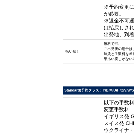
※予約変更
が必要。
※返金不可
は払戻しさ
出発地、到
無料で可。
ご出発後の場合は
払い戻し
運賃と手数料を差
果払い戻しがない
Standard(予約クラス：Y/B/M/U/H/Q/V/W/S/
以下の手数
変更手数料
イギリス発 G
スイス発 CHF
ウクライナ・ト