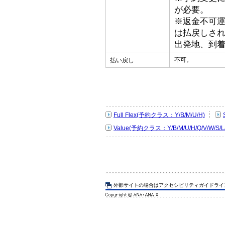
が必要。
※返金不可
は払戻しさ
出発地、到
不可。
払い戻し
Full Flex(予約クラス：Y/B/M/U/H)
Value(予約クラス：Y/B/M/U/H/Q/V/W/S/L
外部サイトの場合はアクセシビリティガイドライ