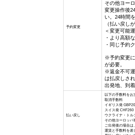
その他ヨーロッ
変更操作後2
い。24時間
（払い戻し
予約変更
＜変更可能
・より高額な
・同じ予約ク
※予約変更
が必要。
※返金不可
は払戻しさ
出発地、到
以下の手数料をお
取消手数料
イギリス発 GBP20
スイス発 CHF260
払い戻し
ウクライナ・トルコ発
その他ヨーロッパ発 
ご出発後の場合は
運賃と手数料を差