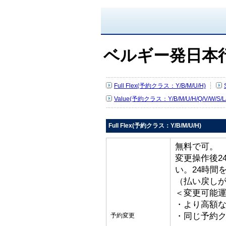
ベルギー発日本
Full Flex(予約クラス：Y/B/M/U/H)
Value(予約クラス：Y/B/M/U/H/Q/V/W/S/L
Full Flex(予約クラス：Y/B/M/U/H)
無料で可。
変更操作後2
い。24時間
（払い戻し
＜変更可能
・より高額な
・同じ予約ク
予約変更