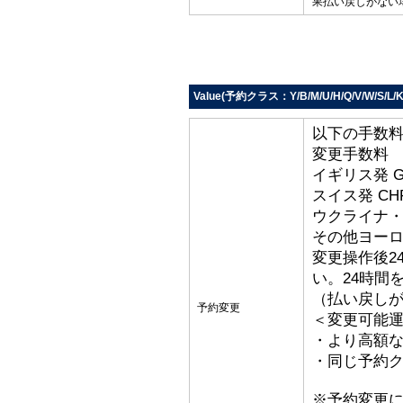
果払い戻しがない
Value(予約クラス：Y/B/M/U/H/Q/V/W/S/L/K
以下の手数
変更手数料
イギリス発 G
スイス発 CHF
ウクライナ・ト
その他ヨーロッ
変更操作後2
い。24時間
（払い戻し
予約変更
＜変更可能
・より高額な
・同じ予約ク
※予約変更