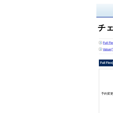
チ
Full 
Value
Full Fl
予約変