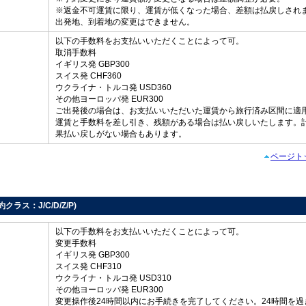
※返金不可運賃に限り、運賃が低くなった場合、差額は払戻しされ
出発地、到着地の変更はできません。
以下の手数料をお支払いいただくことによって可。
取消手数料
イギリス発 GBP300
スイス発 CHF360
し
ウクライナ・トルコ発 USD360
その他ヨーロッパ発 EUR300
ご出発後の場合は、お支払いいただいた運賃から旅行済み区間に適
運賃と手数料を差し引き、残額がある場合は払い戻しいたします。
果払い戻しがない場合もあります。
ページト
予約クラス：J/C/D/Z/P)
以下の手数料をお支払いいただくことによって可。
変更手数料
イギリス発 GBP300
スイス発 CHF310
ウクライナ・トルコ発 USD310
その他ヨーロッパ発 EUR300
変更操作後24時間以内にお手続きを完了してください。24時間を過