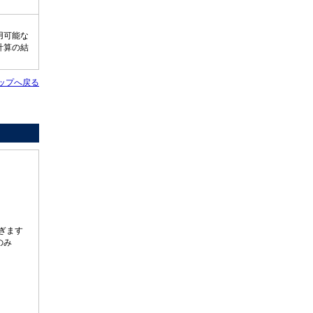
用可能な
計算の結
ップへ戻る
ぎます
のみ