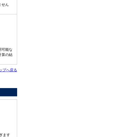
ません
用可能な
計算の結
ップへ戻る
ぎます