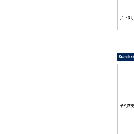
払い戻
Standa
予約変