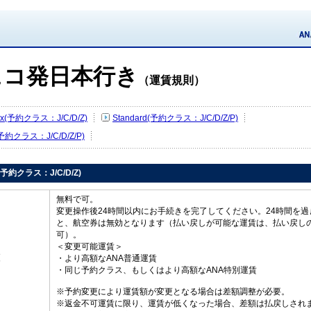
ェコ発日本行き
（運賃規則）
Flex(予約クラス：J/C/D/Z)
Standard(予約クラス：J/C/D/Z/P)
(予約クラス：J/C/D/Z/P)
ex(予約クラス：J/C/D/Z)
無料で可。
変更操作後24時間以内にお手続きを完了してください。24時間を過
と、航空券は無効となります（払い戻しが可能な運賃は、払い戻し
可）。
＜変更可能運賃＞
更
・より高額なANA普通運賃
・同じ予約クラス、もしくはより高額なANA特別運賃
※予約変更により運賃額が変更となる場合は差額調整が必要。
※返金不可運賃に限り、運賃が低くなった場合、差額は払戻しされ