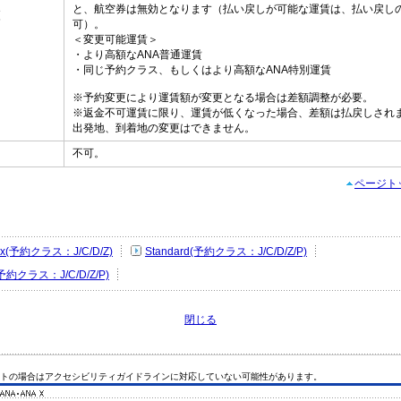
と、航空券は無効となります（払い戻しが可能な運賃は、払い戻し
更
可）。
＜変更可能運賃＞
・より高額なANA普通運賃
・同じ予約クラス、もしくはより高額なANA特別運賃
※予約変更により運賃額が変更となる場合は差額調整が必要。
※返金不可運賃に限り、運賃が低くなった場合、差額は払戻しされ
出発地、到着地の変更はできません。
不可。
し
ページト
Flex(予約クラス：J/C/D/Z)
Standard(予約クラス：J/C/D/Z/P)
(予約クラス：J/C/D/Z/P)
閉じる
トの場合はアクセシビリティガイドラインに対応していない可能性があります。