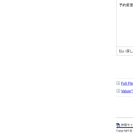
予約変
払い戻
Full 
Value
外部サイ