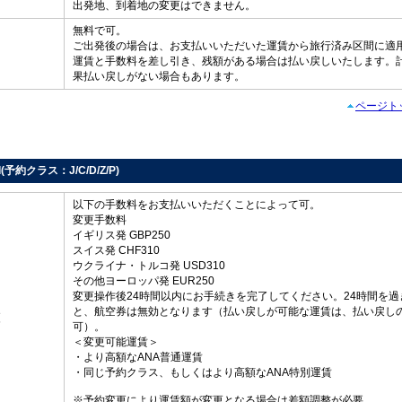
出発地、到着地の変更はできません。
無料で可。
ご出発後の場合は、お支払いいただいた運賃から旅行済み区間に適
し
運賃と手数料を差し引き、残額がある場合は払い戻しいたします。
果払い戻しがない場合もあります。
ページト
rd(予約クラス：J/C/D/Z/P)
以下の手数料をお支払いいただくことによって可。
変更手数料
イギリス発 GBP250
スイス発 CHF310
ウクライナ・トルコ発 USD310
その他ヨーロッパ発 EUR250
変更操作後24時間以内にお手続きを完了してください。24時間を過
と、航空券は無効となります（払い戻しが可能な運賃は、払い戻し
更
可）。
＜変更可能運賃＞
・より高額なANA普通運賃
・同じ予約クラス、もしくはより高額なANA特別運賃
※予約変更により運賃額が変更となる場合は差額調整が必要。