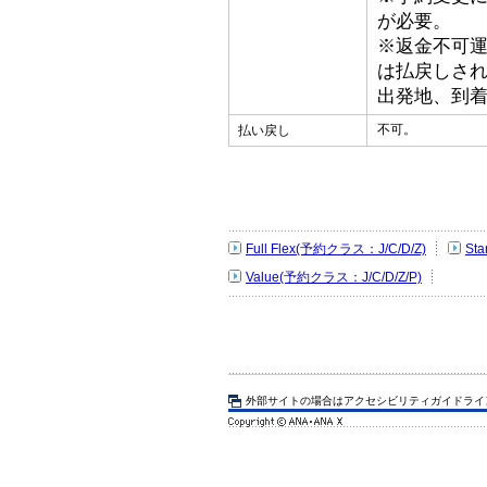
が必要。
※返金不可
は払戻しさ
出発地、到
不可。
払い戻し
Full Flex(予約クラス：J/C/D/Z)
St
Value(予約クラス：J/C/D/Z/P)
外部サイトの場合はアクセシビリティガイドライ