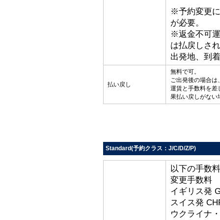
※予約変更
が必要。
※返金不可
は払戻しさ
出発地、到
無料で可。
ご出発後の場合は
払い戻し
運賃と手数料を差
果払い戻しがない
Standard(予約クラス：J/C/D/Z/P)
以下の手数
変更手数料
イギリス発 G
スイス発 CHF
ウクライナ・ト