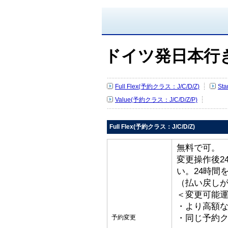
ドイツ発日本行
Full Flex(予約クラス：J/C/D/Z)
St
Value(予約クラス：J/C/D/Z/P)
Full Flex(予約クラス：J/C/D/Z)
無料で可。
変更操作後2
い。24時間
（払い戻し
＜変更可能
・より高額な
・同じ予約ク
予約変更