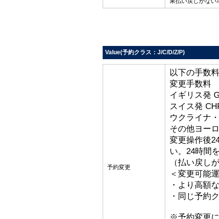
果払い戻しがない
Value(予約クラス：J/C/D/Z/P)
以下の手数
変更手数料
イギリス発 G
スイス発 CHF
ウクライナ・ト
その他ヨーロッ
変更操作後2
い。24時間
（払い戻し
予約変更
＜変更可能
・より高額な
・同じ予約ク
※予約変更