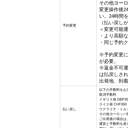
その他ヨーロッ
変更操作後2
い。24時間
（払い戻し
予約変更
＜変更可能
・より高額な
・同じ予約ク
※予約変更
が必要。
※返金不可
は払戻しさ
出発地、到
以下の手数料をお
取消手数料
イギリス発 GBP30
スイス発 CHF360
払い戻し
ウクライナ・トルコ発
その他ヨーロッパ発 
ご出発後の場合は
運賃と手数料を差