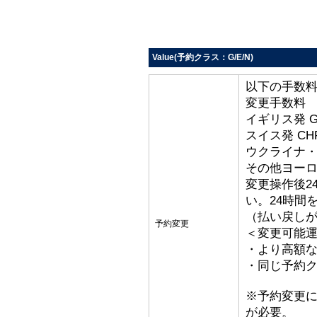
Value(予約クラス：G/E/N)
以下の手数
変更手数料
イギリス発 G
スイス発 CHF
ウクライナ・ト
その他ヨーロッ
変更操作後2
い。24時間
（払い戻し
予約変更
＜変更可能
・より高額な
・同じ予約ク
※予約変更
が必要。