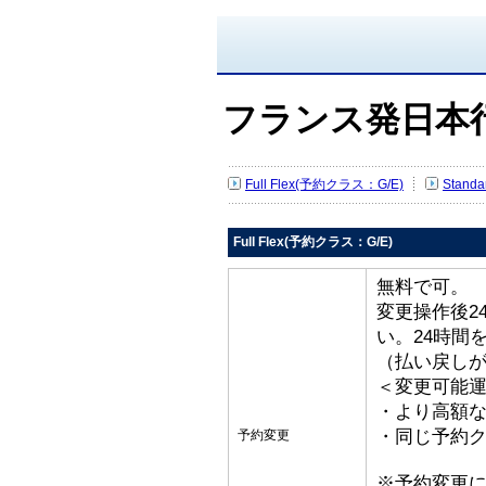
フランス発日本
Full Flex(予約クラス：G/E)
Stand
Full Flex(予約クラス：G/E)
無料で可。
変更操作後2
い。24時間
（払い戻し
＜変更可能
・より高額な
・同じ予約ク
予約変更
※予約変更