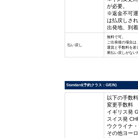
が必要。
※返金不可
は払戻しさ
出発地、到
無料で可。
ご出発後の場合は
払い戻し
運賃と手数料を差
果払い戻しがない
Standard(予約クラス：G/E/N)
以下の手数
変更手数料
イギリス発 G
スイス発 CHF
ウクライナ・ト
その他ヨーロッ