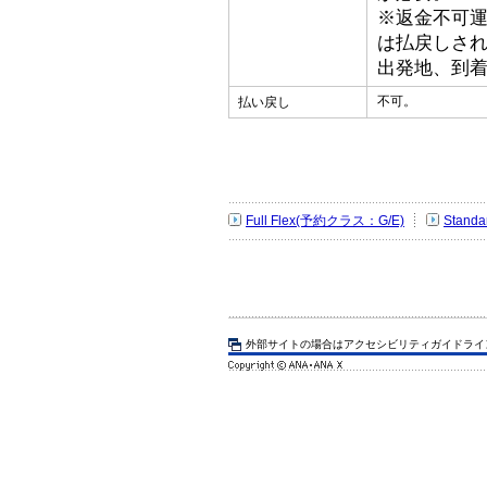
※返金不可
は払戻しさ
出発地、到
不可。
払い戻し
Full Flex(予約クラス：G/E)
Stand
外部サイトの場合はアクセシビリティガイドライ