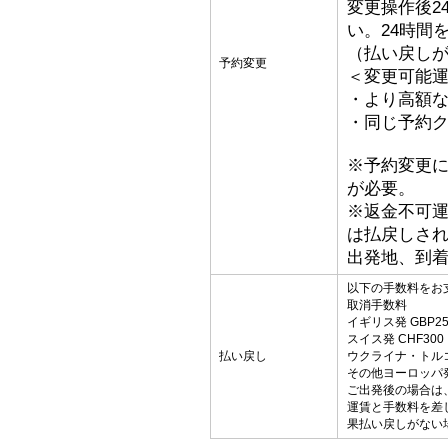
変更操作後2
い。24時間
（払い戻し
予約変更
＜変更可能
・より高額な
・同じ予約ク
※予約変更
が必要。
※返金不可
は払戻しさ
出発地、到
以下の手数料をお
取消手数料
イギリス発 GBP25
スイス発 CHF300
払い戻し
ウクライナ・トルコ発
その他ヨーロッパ発 
ご出発後の場合は
運賃と手数料を差
果払い戻しがない