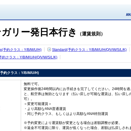
ンガリー発日本行き
（運賃規則）
Flex(予約クラス：Y/B/M/U/H)
Standard(予約クラス：Y/B/M/U/H/Q/V/W/S/L/K)
(予約クラス：Y/B/M/U/H/Q/V/W/S/L/K)
ex(予約クラス：Y/B/M/U/H)
無料で可。
変更操作後24時間以内にお手続きを完了してください。24時間を過
と、航空券は無効となります（払い戻しが可能な運賃は、払い戻し
可）。
＜変更可能運賃＞
更
・より高額なANA普通運賃
・同じ予約クラス、もしくはより高額なANA特別運賃
※予約変更により運賃額が変更となる場合は差額調整が必要。
※返金不可運賃に限り、運賃が低くなった場合、差額は払戻しされ