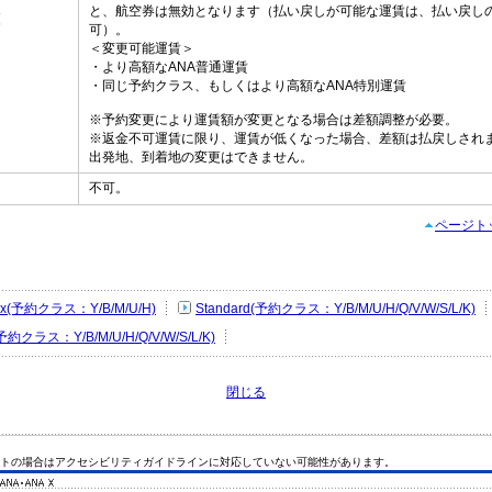
と、航空券は無効となります（払い戻しが可能な運賃は、払い戻し
更
可）。
＜変更可能運賃＞
・より高額なANA普通運賃
・同じ予約クラス、もしくはより高額なANA特別運賃
※予約変更により運賃額が変更となる場合は差額調整が必要。
※返金不可運賃に限り、運賃が低くなった場合、差額は払戻しされ
出発地、到着地の変更はできません。
不可。
し
ページト
Flex(予約クラス：Y/B/M/U/H)
Standard(予約クラス：Y/B/M/U/H/Q/V/W/S/L/K)
(予約クラス：Y/B/M/U/H/Q/V/W/S/L/K)
閉じる
トの場合はアクセシビリティガイドラインに対応していない可能性があります。