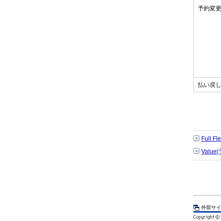
予約変
払い戻
Full 
Value
外部サイ