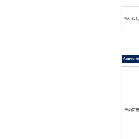
払い戻
Standar
予約変