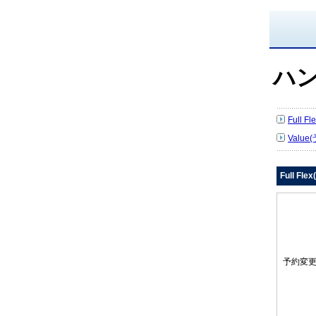
ハ
Full 
Value
Full Fl
予約変