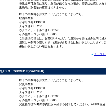
※返金不可運賃に限り、運賃が低くなった場合、差額は払戻しされ
出発地、到着地の変更はできません。
以下の手数料をお支払いいただくことによって可。
取消手数料
イギリス発 GBP200
スイス発 CHF260
し
ウクライナ・トルコ発 USD240
その他ヨーロッパ発 EUR200
ご出発後の場合は、お支払いいただいた運賃から旅行済み区間に適
運賃と手数料を差し引き、残額がある場合は払い戻しいたします。
果払い戻しがない場合もあります。
ページト
約クラス：Y/B/M/U/H/Q/V/W/S/L/K)
以下の手数料をお支払いいただくことによって可。
変更手数料
イギリス発 GBP200
スイス発 CHF230
ウクライナ・トルコ発 USD200
その他ヨーロッパ発 EUR200
変更操作後24時間以内にお手続きを完了してください。24時間を過