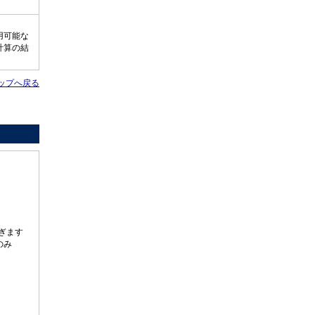
用可能な
計算の結
ップへ戻る
ぎます
のみ