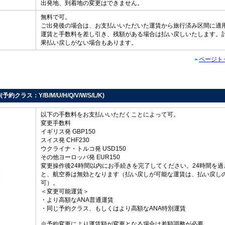
出発地、到着地の変更はできません。
無料で可。
ご出発後の場合は、お支払いいただいた運賃から旅行済み区間に適
し
運賃と手数料を差し引き、残額がある場合は払い戻しいたします。
果払い戻しがない場合もあります。
ページト
d(予約クラス：Y/B/M/U/H/Q/V/W/S/L/K)
以下の手数料をお支払いいただくことによって可。
変更手数料
イギリス発 GBP150
スイス発 CHF230
ウクライナ・トルコ発 USD150
その他ヨーロッパ発 EUR150
変更操作後24時間以内にお手続きを完了してください。24時間を過
と、航空券は無効となります（払い戻しが可能な運賃は、払い戻し
更
可）。
＜変更可能運賃＞
・より高額なANA普通運賃
・同じ予約クラス、もしくはより高額なANA特別運賃
※予約変更により運賃額が変更となる場合は差額調整が必要。