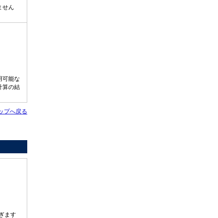
ません
用可能な
計算の結
ップへ戻る
ぎます