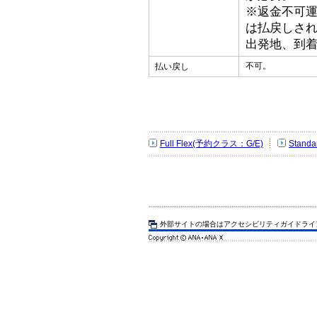
※返金不可
は払戻しさ
出発地、到
不可。
払い戻し
Full Flex(予約クラス：G/E)
Stand
外部サイトの場合はアクセシビリティガイドライ