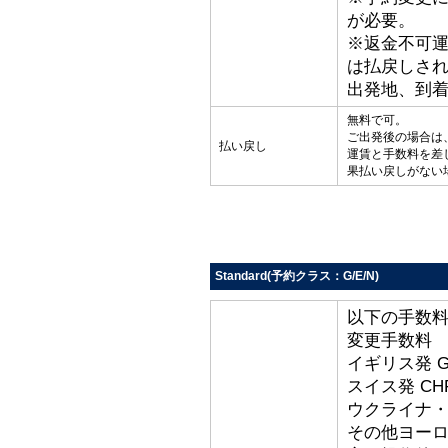
が必要。
※返金不可
は払戻しさ
出発地、到
無料で可。
ご出発後の場合は
払い戻し
運賃と手数料を差
果払い戻しがない
Standard(予約クラス：G/E/N)
以下の手数
変更手数料
イギリス発 G
スイス発 CHF
ウクライナ・ト
その他ヨーロッ