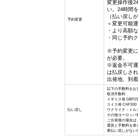
変更操作後2
い。24時間
（払い戻し
予約変更
＜変更可能
・より高額な
・同じ予約ク
※予約変更
が必要。
※返金不可
は払戻しさ
出発地、到
以下の手数料をお
取消手数料
イギリス発 GBP25
スイス発 CHF300
払い戻し
ウクライナ・トルコ発
その他ヨーロッパ発 
ご出発後の場合は
運賃と手数料を差
果払い戻しがない