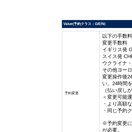
Value(予約クラス：G/E/N)
以下の手数
変更手数料
イギリス発 G
スイス発 CHF
ウクライナ・ト
その他ヨーロッ
変更操作後2
い。24時間
（払い戻し
予約変更
＜変更可能
・より高額な
・同じ予約ク
※予約変更
が必要。