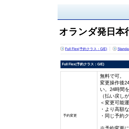
オランダ発日本
Full Flex(予約クラス：G/E)
Stand
Full Flex(予約クラス：G/E)
無料で可。
変更操作後2
い。24時間
（払い戻し
＜変更可能
・より高額な
・同じ予約ク
予約変更
※予約変更