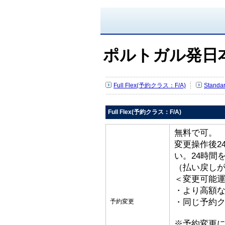
ポルトガル発日
Full Flex(予約クラス：F/A)
Stand
Full Flex(予約クラス：F/A)
無料で可。
変更操作後2
い。24時間
（払い戻し
＜変更可能
・より高額な
・同じ予約ク
予約変更
※予約変更