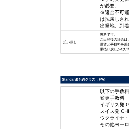
が必要。
※返金不可
は払戻しさ
出発地、到
無料で可。
ご出発後の場合は
払い戻し
運賃と手数料を差
果払い戻しがない
Standard(予約クラス：F/A)
以下の手数
変更手数料
イギリス発 G
スイス発 CHF
ウクライナ・ト
その他ヨーロッ