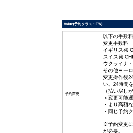
Value(予約クラス：F/A)
以下の手数
変更手数料
イギリス発 G
スイス発 CHF
ウクライナ・ト
その他ヨーロッ
変更操作後2
い。24時間
（払い戻し
予約変更
＜変更可能
・より高額な
・同じ予約ク
※予約変更
が必要。