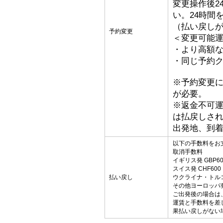
変更操作後2
い。24時間
（払い戻し
予約変更
＜変更可能
・より高額な
・同じ予約ク
※予約変更
が必要。
※返金不可
は払戻しさ
出発地、到
以下の手数料をお
取消手数料
イギリス発 GBP60
スイス発 CHF600
払い戻し
ウクライナ・トルコ発
その他ヨーロッパ発 
ご出発後の場合は
運賃と手数料を差
果払い戻しがない