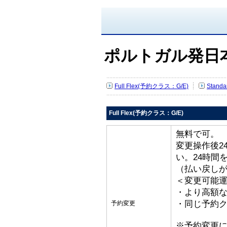
ポルトガル発日
Full Flex(予約クラス：G/E)
Stand
Full Flex(予約クラス：G/E)
無料で可。
変更操作後2
い。24時間
（払い戻し
＜変更可能
・より高額な
・同じ予約ク
予約変更
※予約変更