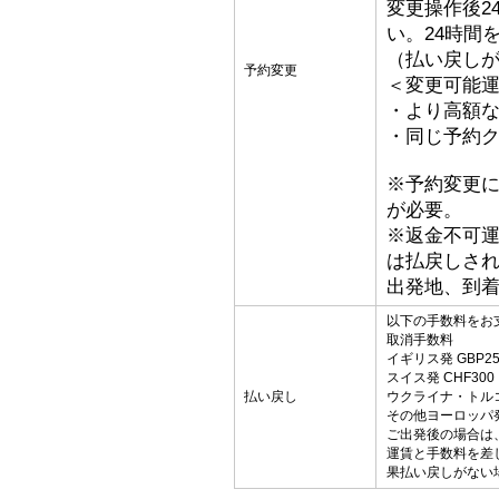
変更操作後2
い。24時間
（払い戻し
予約変更
＜変更可能
・より高額な
・同じ予約ク
※予約変更
が必要。
※返金不可
は払戻しさ
出発地、到
以下の手数料をお
取消手数料
イギリス発 GBP25
スイス発 CHF300
払い戻し
ウクライナ・トルコ発
その他ヨーロッパ発 
ご出発後の場合は
運賃と手数料を差
果払い戻しがない