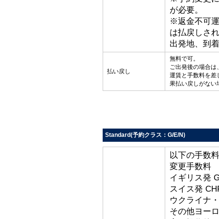
が必要。
※返金不可
は払戻しさ
出発地、到
無料で可。
ご出発後の場合は
払い戻し
運賃と手数料を差
果払い戻しがない
Standard(予約クラス：G/E/N)
以下の手数
変更手数料
イギリス発 G
スイス発 CHF
ウクライナ・ト
その他ヨーロッ