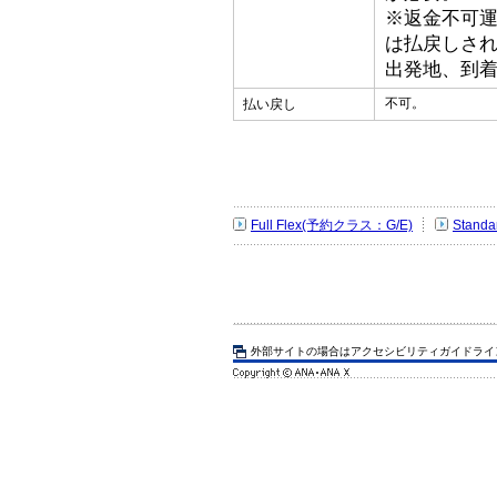
※返金不可
は払戻しさ
出発地、到
不可。
払い戻し
Full Flex(予約クラス：G/E)
Stand
外部サイトの場合はアクセシビリティガイドライ