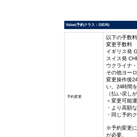
Value(予約クラス：G/E/N)
以下の手数
変更手数料
イギリス発 G
スイス発 CHF
ウクライナ・ト
その他ヨーロッ
変更操作後2
い。24時間
（払い戻し
予約変更
＜変更可能
・より高額な
・同じ予約ク
※予約変更
が必要。