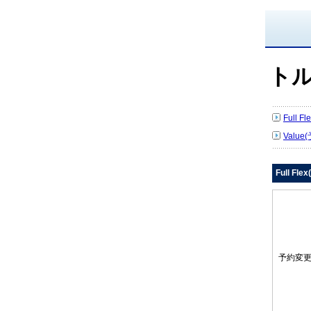
ト
Full 
Value
Full Fl
予約変