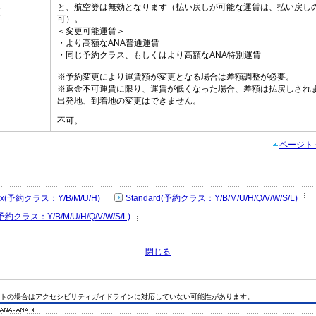
と、航空券は無効となります（払い戻しが可能な運賃は、払い戻し
更
可）。
＜変更可能運賃＞
・より高額なANA普通運賃
・同じ予約クラス、もしくはより高額なANA特別運賃
※予約変更により運賃額が変更となる場合は差額調整が必要。
※返金不可運賃に限り、運賃が低くなった場合、差額は払戻しされ
出発地、到着地の変更はできません。
不可。
し
ページト
Flex(予約クラス：Y/B/M/U/H)
Standard(予約クラス：Y/B/M/U/H/Q/V/W/S/L)
(予約クラス：Y/B/M/U/H/Q/V/W/S/L)
閉じる
トの場合はアクセシビリティガイドラインに対応していない可能性があります。