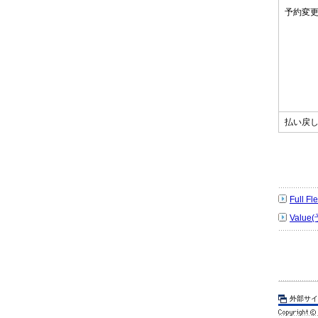
予約変
払い戻
Full 
Value
外部サイ