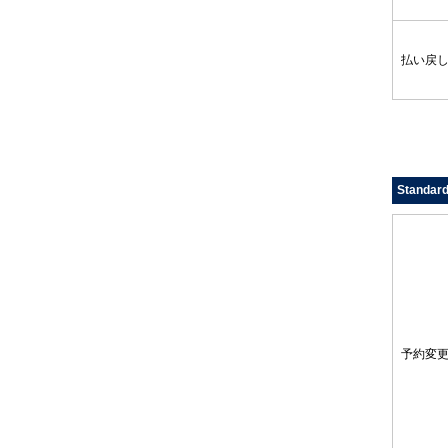
払い戻
Standar
予約変