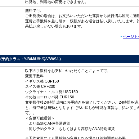
出発地、到着地の変更はできません。
無料で可。
ご出発後の場合は、お支払いいただいた運賃から旅行済み区間に適
し
運賃と手数料を差し引き、残額がある場合は払い戻しいたします。
果払い戻しがない場合もあります。
ページト
d(予約クラス：Y/B/M/U/H/Q/V/W/S/L)
以下の手数料をお支払いいただくことによって可。
変更手数料
イギリス発 GBP150
スイス発 CHF230
ウクライナ・トルコ発 USD150
その他ヨーロッパ発 EUR150
変更操作後24時間以内にお手続きを完了してください。24時間を過
と、航空券は無効となります（払い戻しが可能な運賃は、払い戻し
更
可）。
＜変更可能運賃＞
・より高額なANA普通運賃
・同じ予約クラス、もしくはより高額なANA特別運賃
※予約変更により運賃額が変更となる場合は差額調整が必要。