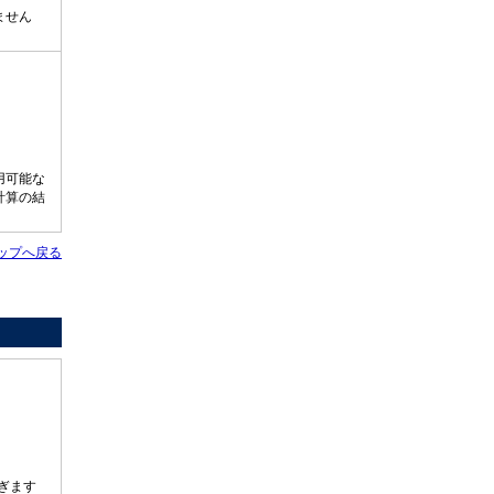
ません
用可能な
計算の結
ップへ戻る
ぎます