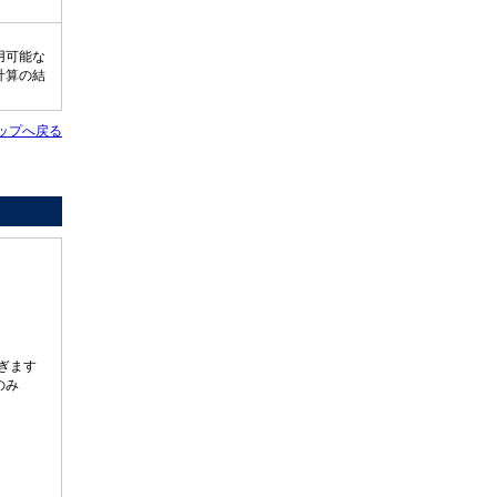
用可能な
計算の結
ップへ戻る
ぎます
のみ