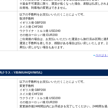
※返金不可運賃に限り、運賃が低くなった場合、差額は払戻しされ
出発地、到着地の変更はできません。
以下の手数料をお支払いいただくことによって可。
取消手数料
イギリス発 GBP200
スイス発 CHF260
し
ウクライナ・トルコ発 USD240
その他ヨーロッパ発 EUR200
ご出発後の場合は、お支払いいただいた運賃から旅行済み区間に適
運賃と手数料を差し引き、残額がある場合は払い戻しいたします。
果払い戻しがない場合もあります。
ページト
約クラス：Y/B/M/U/H/Q/V/W/S/L)
以下の手数料をお支払いいただくことによって可。
変更手数料
イギリス発 GBP200
スイス発 CHF230
ウクライナ・トルコ発 USD200
その他ヨーロッパ発 EUR200
変更操作後24時間以内にお手続きを完了してください。24時間を過