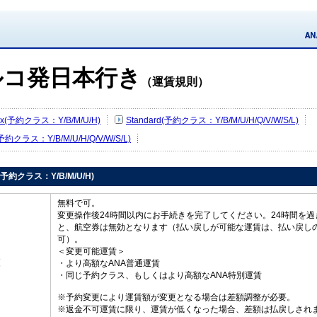
ルコ発日本行き
（運賃規則）
Flex(予約クラス：Y/B/M/U/H)
Standard(予約クラス：Y/B/M/U/H/Q/V/W/S/L)
(予約クラス：Y/B/M/U/H/Q/V/W/S/L)
ex(予約クラス：Y/B/M/U/H)
無料で可。
変更操作後24時間以内にお手続きを完了してください。24時間を過
と、航空券は無効となります（払い戻しが可能な運賃は、払い戻し
可）。
＜変更可能運賃＞
更
・より高額なANA普通運賃
・同じ予約クラス、もしくはより高額なANA特別運賃
※予約変更により運賃額が変更となる場合は差額調整が必要。
※返金不可運賃に限り、運賃が低くなった場合、差額は払戻しされ