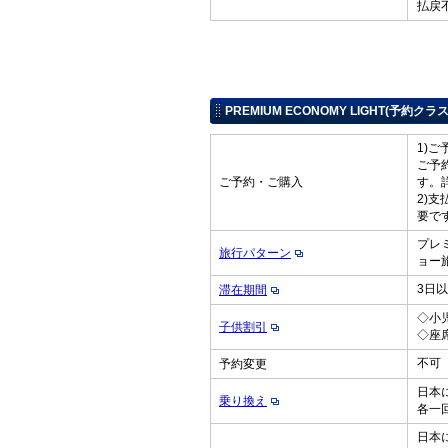
払戻
PREMIUM ECONOMY LIGHT(予約クラ
1)
ご予
ご予約・ご購入
す。
2)
要で
プレ
旅行パターン
ョー
3日
滞在期間
◇小
子供割引
◇座
不可
予約変更
日本
乗り換え
各一
日本