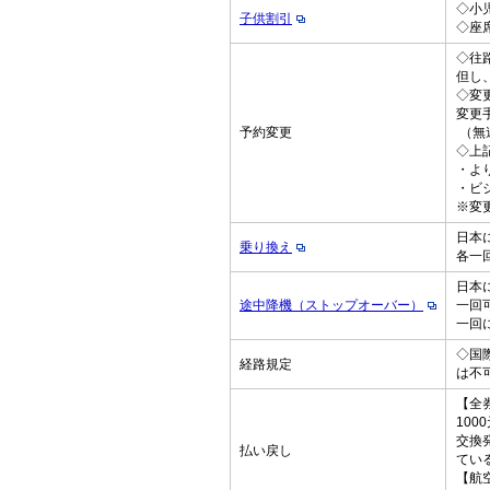
◇小
子供割引
◇座
◇往
但し
◇変
変更
予約変更
（無
◇上
・よ
・ビジ
※変
日本
乗り換え
各一
日本
途中降機（ストップオーバー）
一回
一回
◇国
経路規定
は不
【全
10
交換
払い戻し
てい
【航