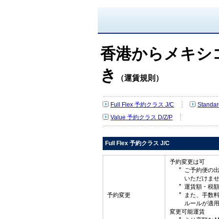
香港からメキシ
き
（運賃規則）
Full Flex 予約クラス J/C
Standa
Value 予約クラス D/Z/P
Full Flex 予約クラス J/C
予約変更は可
ご予約便の
いただけま
運賃額・税
予約変更
また、手数
ルールが適
変更可能運賃