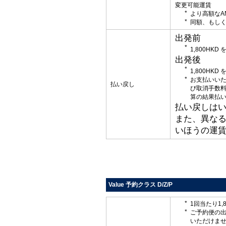
変更可能運賃
より高額なA
同額、もしく
出発前
1,800HK
出発後
1,800HK
お支払いい
払い戻し
び取消手数
算の結果払
払い戻しはい
また、異な
いほうの運
Value 予約クラス D/Z/P
1回当たり1,
ご予約便の
いただけま