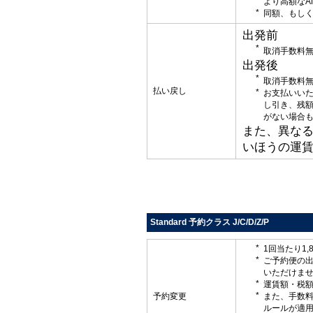
より高額なA
同額、もしく
出発前
取消手数料
出発後
取消手数料
払い戻し
お支払いい
し引き、残
がない場合
また、異な
いほうの運
Standard 予約クラス J/C/D/Z/P
1回当たり1,
ご予約便の
いただけま
運賃額・税
予約変更
また、手数
ルールが適