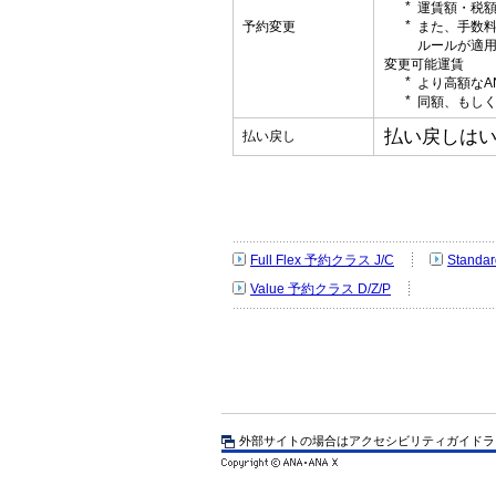
運賃額・税
予約変更
また、手数
ルールが適
変更可能運賃
より高額なA
同額、もしく
払い戻しは
払い戻し
Full Flex 予約クラス J/C
Standa
Value 予約クラス D/Z/P
外部サイトの場合はアクセシビリティガイドラ