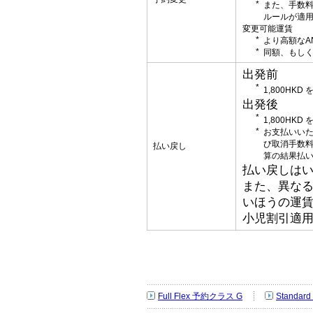
また、手数
ルールが適
変更可能運賃
より高額なA
同額、もしく
出発前
1,800HK
出発後
1,800HK
お支払いい
び取消手数
払い戻し
算の結果払
払い戻しはい
また、異な
いほうの運
小児割引適
Full Flex 予約クラス G
Standa