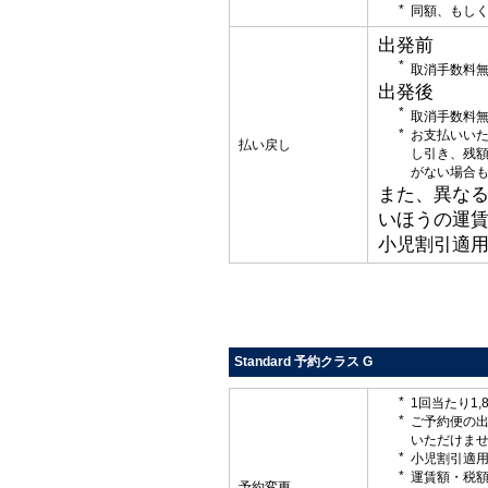
同額、もしく
出発前
取消手数料
出発後
取消手数料
お支払いい
払い戻し
し引き、残
がない場合
また、異な
いほうの運
小児割引適
Standard 予約クラス G
1回当たり1,
ご予約便の
いただけま
小児割引適
運賃額・税
予約変更