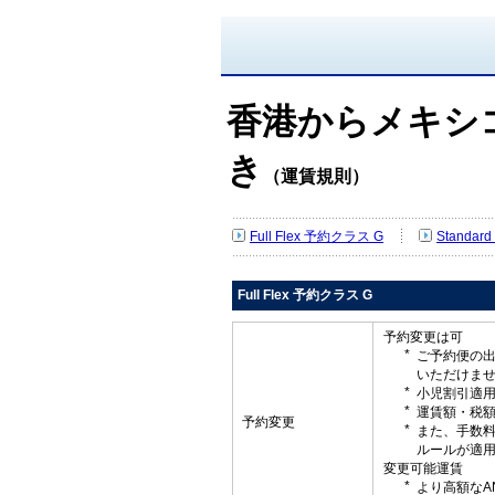
香港からメキシ
き
（運賃規則）
Full Flex 予約クラス G
Standa
Full Flex 予約クラス G
予約変更は可
ご予約便の
いただけま
小児割引適
運賃額・税
予約変更
また、手数
ルールが適
変更可能運賃
より高額なA