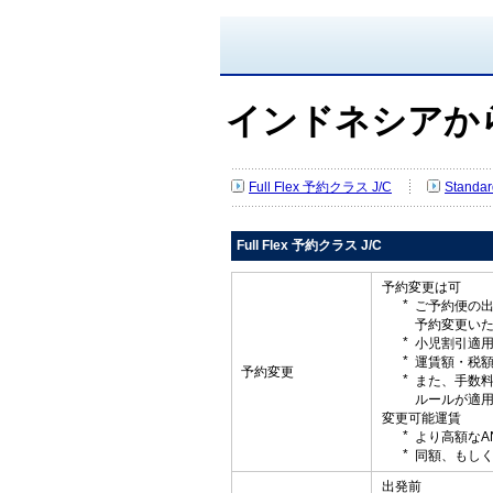
インドネシアか
Full Flex 予約クラス J/C
Standa
Full Flex 予約クラス J/C
予約変更は可
ご予約便の
予約変更い
小児割引適
運賃額・税
予約変更
また、手数
ルールが適
変更可能運賃
より高額なA
同額、もしく
出発前