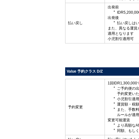
出発前
IDR5,20
出発後
払い戻し
払い戻しは
また、異なる運賃
適用となります
小児割引適用可
Value 予約クラス D/Z
1回IDR1,300,0
ご予約便の
予約変更い
小児割引適
運賃額・税
予約変更
また、手数
ルールが適
変更可能運賃
より高額なA
同額、もしく