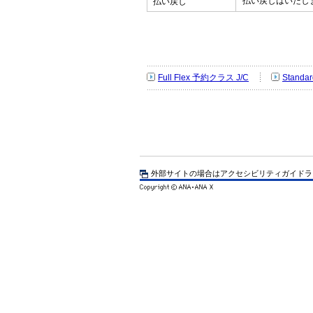
払い戻しはいたし
払い戻し
Full Flex 予約クラス J/C
Standa
外部サイトの場合はアクセシビリティガイドラ