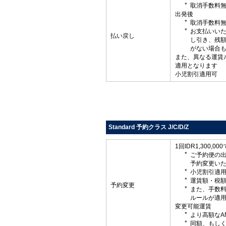
取消手数料
出発後
取消手数料
お支払いい
払い戻し
し引き、残
がない場合
また、異なる運賃
適用となります
小児割引適用可
Standard 予約クラス J/C/D/Z
1回IDR1,300,0
ご予約便の
予約変更い
小児割引適
運賃額・税
予約変更
また、手数
ルールが適
変更可能運賃
より高額なA
同額、もしく