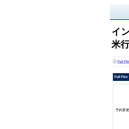
イン
米
Full 
Full Fl
予約変