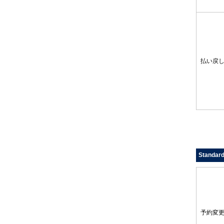
払い戻
Standa
予約変