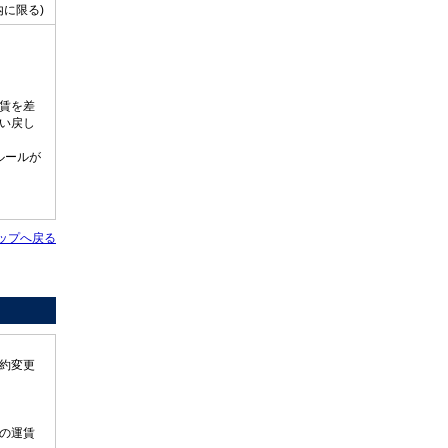
に限る)
賃を差
い戻し
ルールが
ップへ戻る
約変更
の運賃