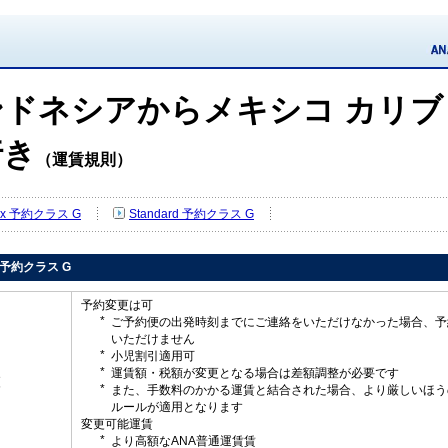
ドネシアからメキシコ カリブ
行き
（運賃規則）
Flex 予約クラス G
Standard 予約クラス G
ex 予約クラス G
予約変更は可
ご予約便の出発時刻までにご連絡をいただけなかった場合、予
いただけません
小児割引適用可
運賃額・税額が変更となる場合は差額調整が必要です
更
また、手数料のかかる運賃と結合された場合、より厳しいほう
ルールが適用となります
変更可能運賃
より高額なANA普通運賃賃