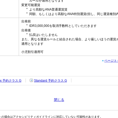
ルールが適用となります
変更可能運賃
より高額なANA普通運賃賃
同額、もしくはより高額なANA特別運賃(但し、同じ運賃種別内
出発前
IDR3,000,000を取消手数料としていただきます
出発後
払戻はいたしません
し
また、異なる運賃ルールと結合された場合、より厳しいほうの運賃
適用となります
小児割引適用可
ページト
Flex 予約クラス G
Standard 予約クラス G
閉じる
トの場合はアクセシビリティガイドラインに対応していない可能性があります。