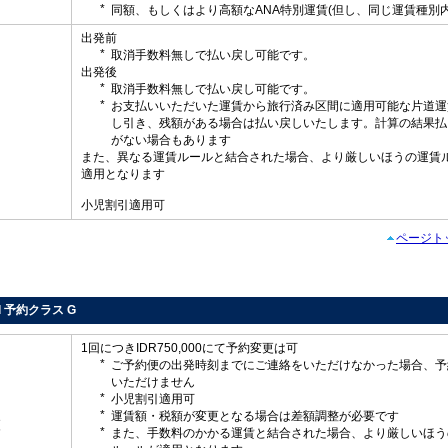
同額、もしくはより高額なANA特別運賃(但し、同じ運賃種別内
出発前
取消手数料無しで払い戻し可能です。
出発後
取消手数料無しで払い戻し可能です。
お支払いいただいた運賃から旅行済み区間に適用可能な片道運
し
し引き、残額がある場合は払い戻しいたします。計算の結果払
がない場合もあります
また、異なる運賃ルールと結合された場合、より厳しいほうの運賃
適用となります
小児割引適用可
ページト
rd 予約クラス G
1回につきIDR750,000にて予約変更は可
ご予約便の出発時刻までにご連絡をいただけなかった場合、予
いただけません
小児割引適用可
運賃額・税額が変更となる場合は差額調整が必要です
更
また、手数料のかかる運賃と結合された場合、より厳しいほう