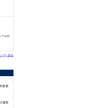
ルールが
ップへ戻る
約変更
の運賃