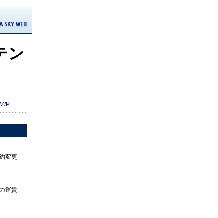
テン
Z/P
約変更
の運賃