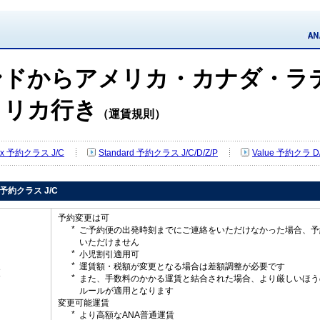
ンドからアメリカ・カナダ・ラ
メリカ行き
（運賃規則）
Flex 予約クラス J/C
Standard 予約クラス J/C/D/Z/P
Value 予約クラ D/
ex 予約クラス J/C
予約変更は可
ご予約便の出発時刻までにご連絡をいただけなかった場合、予
いただけません
小児割引適用可
運賃額・税額が変更となる場合は差額調整が必要です
更
また、手数料のかかる運賃と結合された場合、より厳しいほう
ルールが適用となります
変更可能運賃
より高額なANA普通運賃