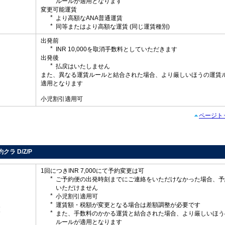
ルールが適用となります
変更可能運賃
より高額なANA普通運賃
同等またはより高額な運賃 (同じ運賃種別)
出発前
INR 10,000を取消手数料としていただきます
出発後
払戻はいたしません
し
また、異なる運賃ルールと結合された場合、より厳しいほうの運賃
適用となります
小児割引適用可
ページト
約クラ D/Z/P
1回につきINR 7,000にて予約変更は可
ご予約便の出発時刻までにご連絡をいただけなかった場合、予
いただけません
小児割引適用可
運賃額・税額が変更となる場合は差額調整が必要です
更
また、手数料のかかる運賃と結合された場合、より厳しいほう
ルールが適用となります