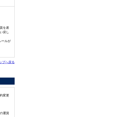
賃を差
い戻し
ルールが
ップへ戻る
約変更
の運賃