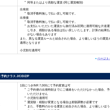
同等またはより高額な運賃 (同じ運賃種別)
出発前
取消手数料無しで払い戻し可能です。
出発後
取消手数料無しで払い戻し可能です。
お支払いいただいた運賃から旅行済み区間に適用可能な片道運
し
し引き、残額がある場合は払い戻しいたします。計算の結果払
がない場合もあります
また、異なる運賃ルールと結合された場合、より厳しいほうの運賃
適用となります
小児割引適用可
ページト
d 予約クラス J/C/D/Z/P
1回につきINR 7,000にて予約変更は可
ご予約便の出発時刻までにご連絡をいただけなかった場合、予
いただけません
小児割引適用可
運賃額・税額が変更となる場合は差額調整が必要です
更
また、手数料のかかる運賃と結合された場合、より厳しいほう