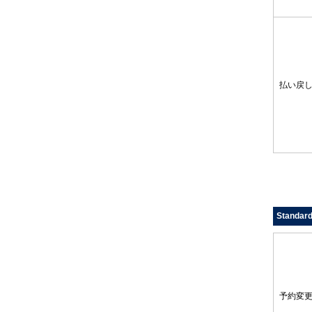
払い戻
Standar
予約変