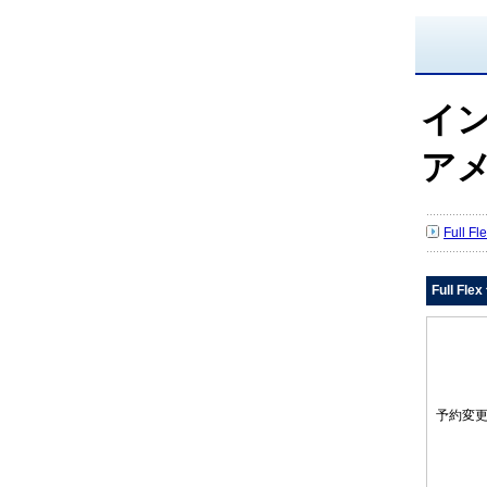
イ
ア
Full 
Full Fl
予約変