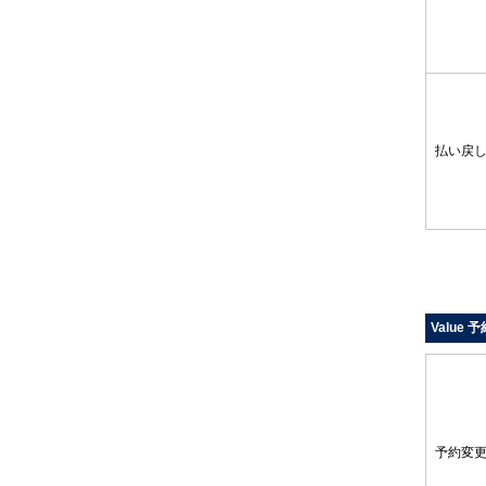
払い戻
Value 予
予約変