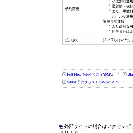
小児割引適
運賃額・税
予約変更
また、手数
ルールが適
変更可能運賃
より高額なA
同等またはよ
払い戻しはいたし
払い戻し
Full Flex 予約クラス Y/B/M/U
St
Value 予約クラス H/Q/V/W/S/L/K
外部サイトの場合はアクセシビ
あります。