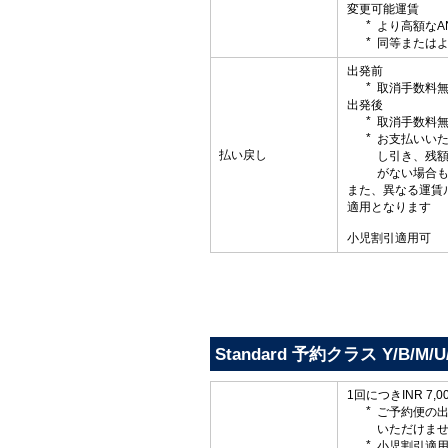
変更可能運賃
より高額なA
同等またはよ
出発前
取消手数料
出発後
取消手数料
お支払いい
払い戻し
し引き、残
がない場合
また、異なる運賃
適用となります
小児割引適用可
Standard 予約クラス Y/B/M/U/
1回につきINR 7
ご予約便の
いただけま
小児割引適