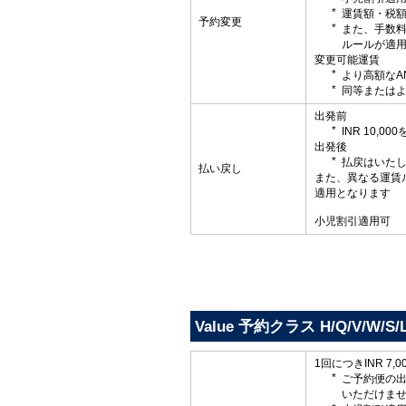
運賃額・税
予約変更
また、手数
ルールが適
変更可能運賃
より高額なA
同等またはよ
出発前
INR 10,
出発後
払戻はいた
払い戻し
また、異なる運賃
適用となります
小児割引適用可
Value 予約クラス H/Q/V/W/S/L
1回につきINR 7
ご予約便の
いただけま