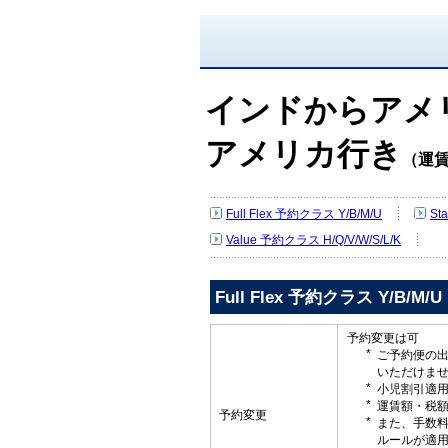
インドからアメ
アメリカ行き
（運
Full Flex 予約クラス Y/B/M/U
St
Value 予約クラス H/Q/V/W/S/L/K
Full Flex 予約クラス Y/B/M/U
予約変更は可
ご予約便の
いただけま
小児割引適
運賃額・税
予約変更
また、手数
ルールが適