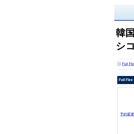
韓
シ
Full 
Full Fl
予約変