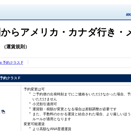
国からアメリカ・カナダ行き・
コ
（運賃規則）
Flex 予約クラス F
ex 予約クラス F
予約変更は可
ご予約便の出発時刻までにご連絡をいただけなかった場合、予
いただけません
小児割引適用可
運賃額・税額が変更となる場合は差額調整が必要です
更
また、手数料のかかる運賃と結合された場合、より厳しいほう
ルールが適用となります
変更可能運賃
より高額なANA普通運賃