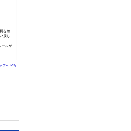
賃を差
い戻し
ルールが
ップへ戻る