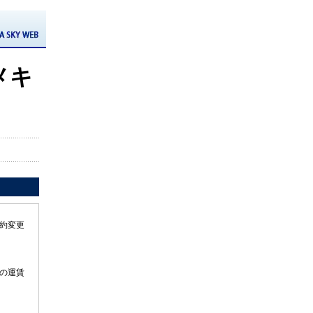
メキ
約変更
の運賃