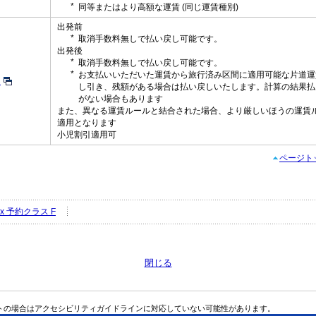
同等またはより高額な運賃 (同じ運賃種別)
出発前
取消手数料無しで払い戻し可能です。
出発後
取消手数料無しで払い戻し可能です。
お支払いいただいた運賃から旅行済み区間に適用可能な片道運
し
し引き、残額がある場合は払い戻しいたします。計算の結果払
がない場合もあります
また、異なる運賃ルールと結合された場合、より厳しいほうの運賃
適用となります
小児割引適用可
ページト
Flex 予約クラス F
閉じる
トの場合はアクセシビリティガイドラインに対応していない可能性があります。