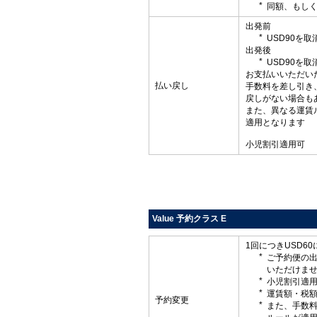
同額、もしく
出発前
USD90を
出発後
USD90を
お支払いいただい
払い戻し
手数料を差し引き
戻しがない場合も
また、異なる運賃
適用となります
小児割引適用可
Value 予約クラス E
1回につきUSD6
ご予約便の
いただけま
小児割引適
運賃額・税
予約変更
また、手数