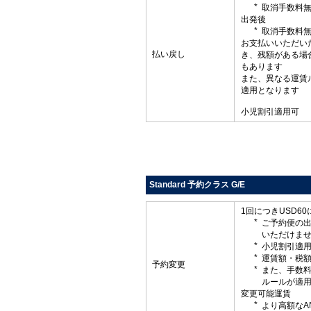
取消手数料
出発後
取消手数料
お支払いいただい
払い戻し
き、残額がある場
もあります
また、異なる運賃
適用となります
小児割引適用可
Standard 予約クラス G/E
1回につきUSD6
ご予約便の
いただけま
小児割引適
運賃額・税
予約変更
また、手数
ルールが適
変更可能運賃
より高額なA