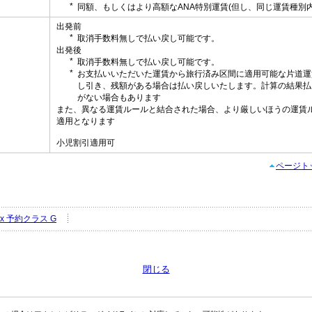
同額、もしくはより高額なANA特別運賃(但し、同じ運賃種別内
出発前
取消手数料無しで払い戻し可能です。
出発後
取消手数料無しで払い戻し可能です。
お支払いいただいた運賃から旅行済み区間に適用可能な片道運
し
し引き、残額がある場合は払い戻しいたします。計算の結果払
がない場合もあります
また、異なる運賃ルールと結合された場合、より厳しいほうの運賃
適用となります
小児割引適用可
ページト
Flex 予約クラス G
閉じる