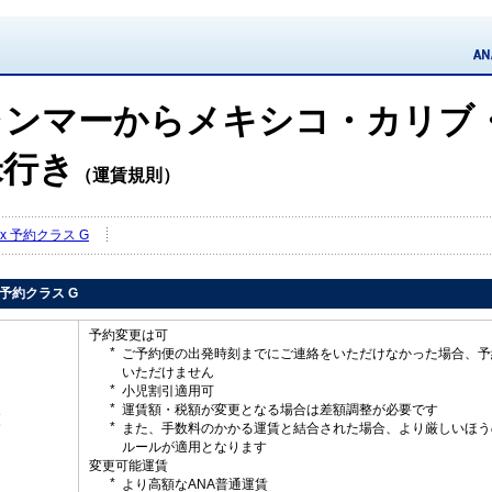
ャンマーからメキシコ・カリブ
米行き
（運賃規則）
Flex 予約クラス G
ex 予約クラス G
予約変更は可
ご予約便の出発時刻までにご連絡をいただけなかった場合、予
いただけません
小児割引適用可
運賃額・税額が変更となる場合は差額調整が必要です
更
また、手数料のかかる運賃と結合された場合、より厳しいほう
ルールが適用となります
変更可能運賃
より高額なANA普通運賃