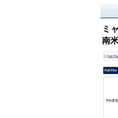
ミ
南
Full 
Full Fl
予約変