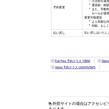
小児割引適
運賃額・税
予約変更
また、手数
ルールが適
変更可能運賃
より高額なA
同額、もしく
払い戻しはいたし
払い戻し
Full Flex 予約クラス Y/B/M
Stan
Value 予約クラス U/H/Q/V/W/S
外部サイトの場合はアクセシビ
あります。