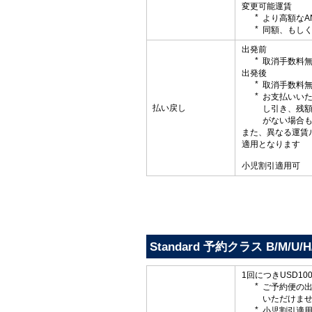
変更可能運賃
より高額なA
同額、もしく
出発前
取消手数料
出発後
取消手数料
お支払いい
払い戻し
し引き、残
がない場合
また、異なる運賃
適用となります
小児割引適用可
Standard 予約クラス B/M/U/H/
1回につきUSD1
ご予約便の
いただけま
小児割引適