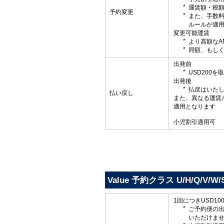
運賃額・税
予約変更
また、手数
ルールが適
変更可能運賃
より高額なA
同額、もしく
出発前
USD200
出発後
払戻はいた
払い戻し
また、異なる運賃
適用となります
小児割引適用可
Value 予約クラス U/H/Q/V/W/
1回につきUSD1
ご予約便の
いただけま