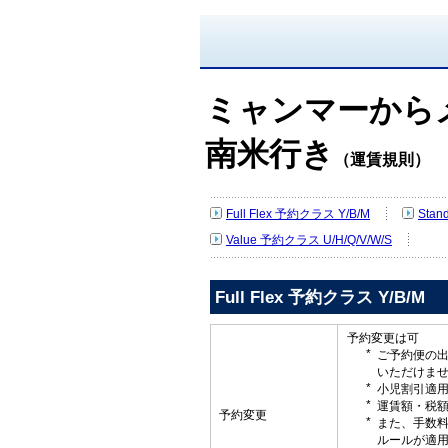
ミャンマーから
南米行き
（運賃規則）
Full Flex 予約クラス Y/B/M
Stan
Value 予約クラス U/H/Q/V/W/S
Full Flex 予約クラス Y/B/M
予約変更は可
ご予約便の
いただけま
小児割引適
運賃額・税
予約変更
また、手数
ルールが適