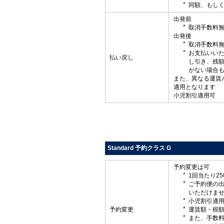
同額、もしく
出発前
取消手数料
出発後
取消手数料
お支払いい
払い戻し
し引き、残
がない場合
また、異なる運賃
適用となります
小児割引適用可
Standard 予約クラス G
予約変更は可
1回当たり2
ご予約便の
いただけま
小児割引適
予約変更
運賃額・税
また、手数