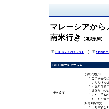
マレーシアから
南米行き
（運賃規則）
Full Flex 予約クラス G
Standa
Full Flex 予約クラス G
予約変更は可
ご予約便の
いただけま
小児割引適
運賃額・税
予約変更
また、手数
ルールが適
変更可能運賃
より高額なA