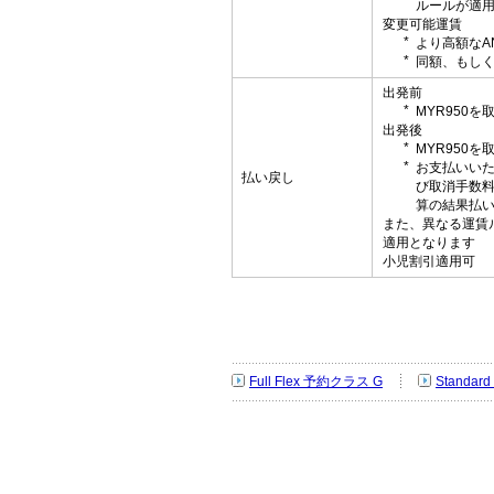
ルールが適
変更可能運賃
より高額なA
同額、もしく
出発前
MYR950
出発後
MYR950
お支払いい
払い戻し
び取消手数
算の結果払
また、異なる運賃
適用となります
小児割引適用可
Full Flex 予約クラス G
Standa