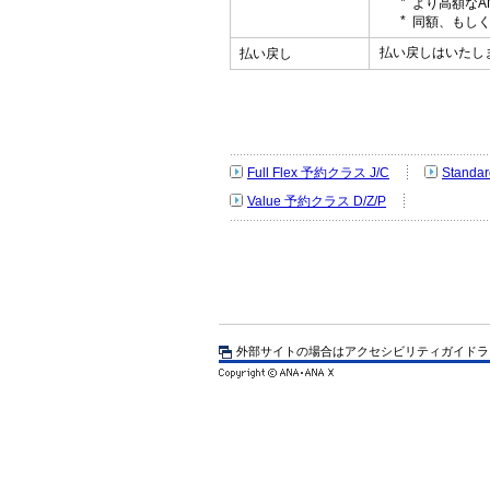
より高額なA
同額、もしく
払い戻しはいたし
払い戻し
Full Flex 予約クラス J/C
Standa
Value 予約クラス D/Z/P
外部サイトの場合はアクセシビリティガイドラ