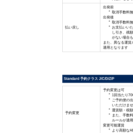
出発前
取消手数料
出発後
取消手数料
払い戻し
お支払いい
し引き、残
がない場合
また、異なる運賃
適用となります
Standard 予約クラス J/C/D/Z/P
予約変更は可
1回当たり7
ご予約便の
いただけま
運賃額・税
予約変更
また、手数
ルールが適
変更可能運賃
より高額なA