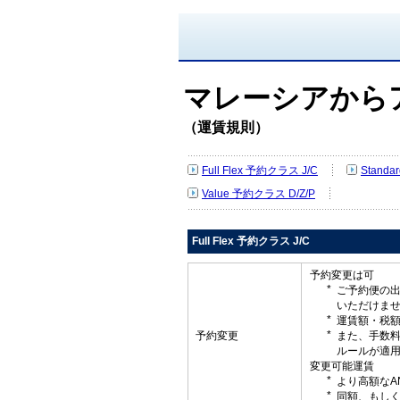
マレーシアから
（運賃規則）
Full Flex 予約クラス J/C
Standa
Value 予約クラス D/Z/P
Full Flex 予約クラス J/C
予約変更は可
ご予約便の
いただけま
運賃額・税
予約変更
また、手数
ルールが適
変更可能運賃
より高額なA
同額、もしく