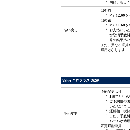
同額、もしく
出発前
MYR116
出発後
MYR116
払い戻し
お支払いい
び取消手数
算の結果払
また、異なる運賃
適用となります
Value 予約クラス D/Z/P
予約変更は可
1回当たり7
ご予約便の
いただけま
運賃額・税
予約変更
また、手数
ルールが適
変更可能運賃