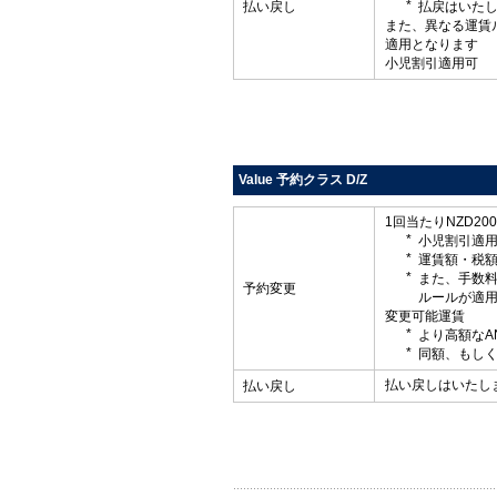
払い戻し
払戻はいた
また、異なる運賃
適用となります
小児割引適用可
Value 予約クラス D/Z
1回当たりNZD20
小児割引適
運賃額・税
また、手数
予約変更
ルールが適
変更可能運賃
より高額なA
同額、もしく
払い戻しはいたし
払い戻し