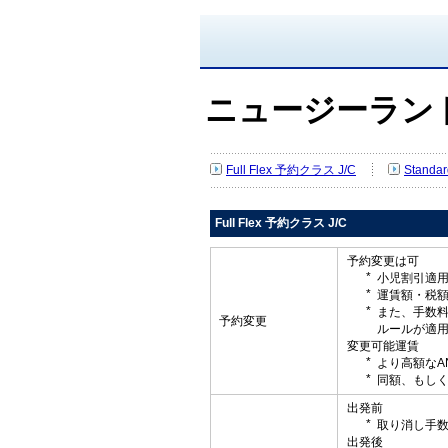
ニュージーラン
Full Flex 予約クラス J/C
Standa
Full Flex 予約クラス J/C
予約変更は可
小児割引適
運賃額・税
また、手数
予約変更
ルールが適
変更可能運賃
より高額なA
同額、もしく
出発前
取り消し手
出発後