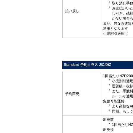
取り消し手
お支払いい
払い戻し
し引き、残
がない場合
また、異なる運賃
適用となります
小児割引適用可
Standard 予約クラス J/C/D/Z
1回当たりNZD20
小児割引適
運賃額・税
また、手数
予約変更
ルールが適
変更可能運賃
より高額なA
同額、もしく
出発前
1回当たりNZ
出発後