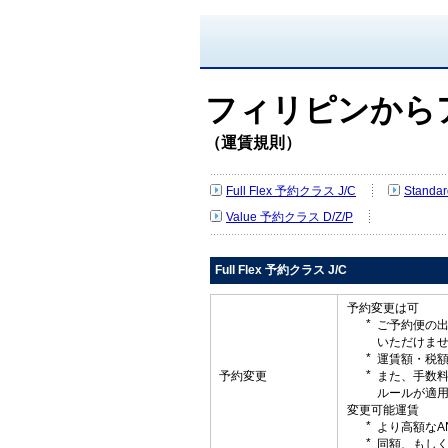
フィリピンから
（運賃規則）
Full Flex 予約クラス J/C
Standa
Value 予約クラス D/Z/P
Full Flex 予約クラス J/C
予約変更は可
ご予約便の
いただけま
運賃額・税
予約変更
また、手数
ルールが適
変更可能運賃
より高額なA
同額、もしく