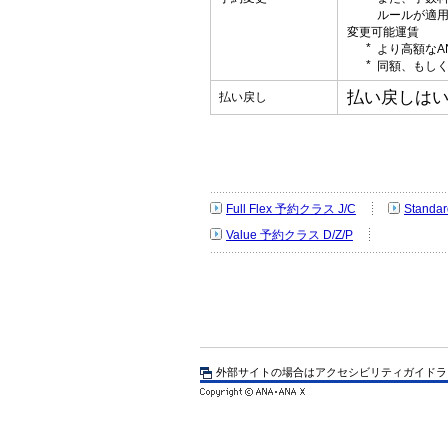
ルールが適
変更可能運賃
より高額なA
同額、もしく
払い戻しは
払い戻し
Full Flex 予約クラス J/C
Standa
Value 予約クラス D/Z/P
外部サイトの場合はアクセシビリティガイドラ