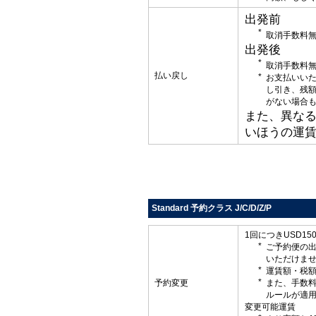
出発前
取消手数料
出発後
取消手数料
払い戻し
お支払いい
し引き、残
がない場合
また、異な
いほうの運
Standard 予約クラス J/C/D/Z/P
1回につきUSD1
ご予約便の
いただけま
運賃額・税
予約変更
また、手数
ルールが適
変更可能運賃