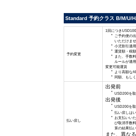
Standard 予約クラス B/M/U/H
1回につきUSD1
ご予約便の
いただけま
小児割引適
運賃額・税
予約変更
また、手数
ルールが適
変更可能運賃
より高額なA
同額、もしく
出発前
USD200
出発後
USD200
払い戻しはい
お支払いい
払い戻し
び取消手数
算の結果払
また、異な