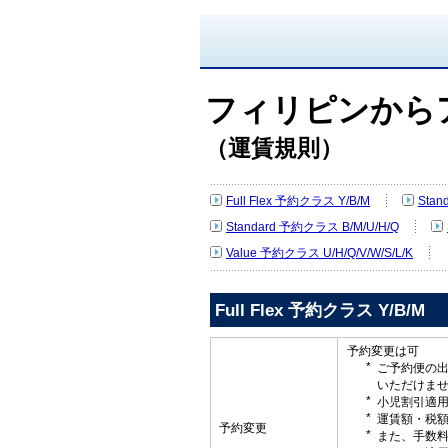
フィリピンから
（運賃規則）
Full Flex 予約クラス Y/B/M
Sta
Standard 予約クラス B/M/U/H/Q
Value 予約クラス U/H/Q/V/W/S/L/K
Full Flex 予約クラス Y/B/M
予約変更は可
ご予約便の
いただけま
小児割引適
運賃額・税
予約変更
また、手数