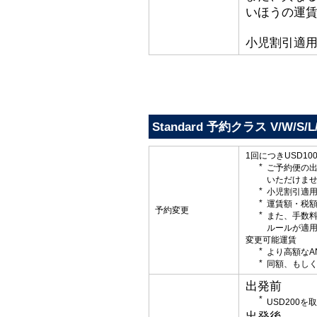
いほうの運
小児割引適
Standard 予約クラス V/W/S/L
1回につきUSD1
ご予約便の
いただけま
小児割引適
運賃額・税
予約変更
また、手数
ルールが適
変更可能運賃
より高額なA
同額、もしく
出発前
USD200
出発後