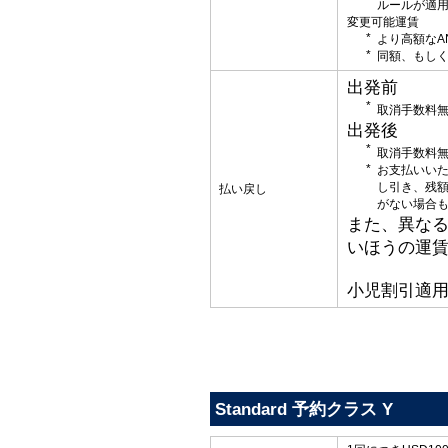
ルールが適
変更可能運賃
より高額なA
同額、もしく
出発前
取消手数料
出発後
取消手数料
お支払いい
し引き、残
払い戻し
がない場合
また、異な
いほうの運
小児割引適
Standard 予約クラス Y