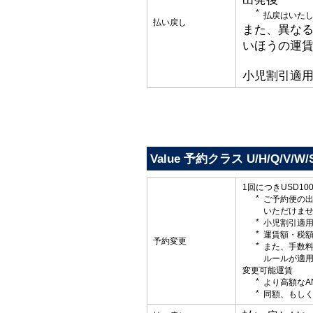
払戻はいた
払い戻し
また、異な
いほうの運
小児割引適
Value 予約クラス U/H/Q/V/W/S
1回につきUSD1
ご予約便の
いただけま
小児割引適
運賃額・税
予約変更
また、手数
ルールが適
変更可能運賃
より高額なA
同額、もしく