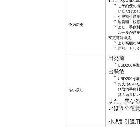
1回につきUSD1
ご予約便の
いただけま
小児割引適
運賃額・税
予約変更
また、手数
ルールが適
変更可能運賃
より高額なA
同額、もしく
出発前
USD200
出発後
USD200
お支払いい
び取消手数
払い戻し
算の結果払
また、異な
いほうの運
小児割引適