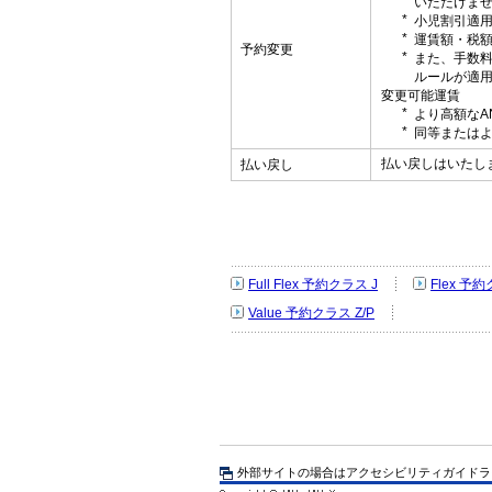
いただけま
小児割引適
運賃額・税
予約変更
また、手数
ルールが適
変更可能運賃
より高額なA
同等またはよ
払い戻しはいたし
払い戻し
Full Flex 予約クラス J
Flex 予約
Value 予約クラス Z/P
外部サイトの場合はアクセシビリティガイドラ