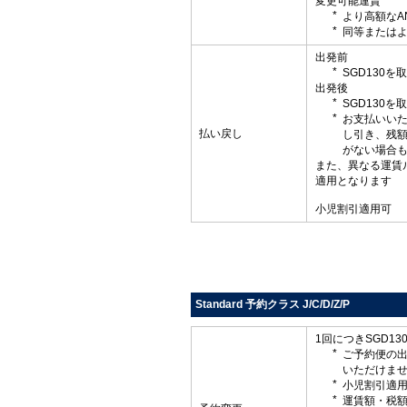
変更可能運賃
より高額なA
同等またはよ
出発前
SGD130
出発後
SGD130
お支払いい
払い戻し
し引き、残
がない場合
また、異なる運賃
適用となります
小児割引適用可
Standard 予約クラス J/C/D/Z/P
1回につきSGD1
ご予約便の
いただけま
小児割引適
運賃額・税