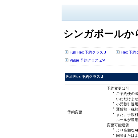
シンガポールか
Full Flex 予約クラス J
Flex 予約
Value 予約クラス Z/P
Full Flex 予約クラス J
予約変更は可
ご予約便の
いただけま
小児割引適
運賃額・税
予約変更
また、手数
ルールが適
変更可能運賃
より高額なA
同等またはよ