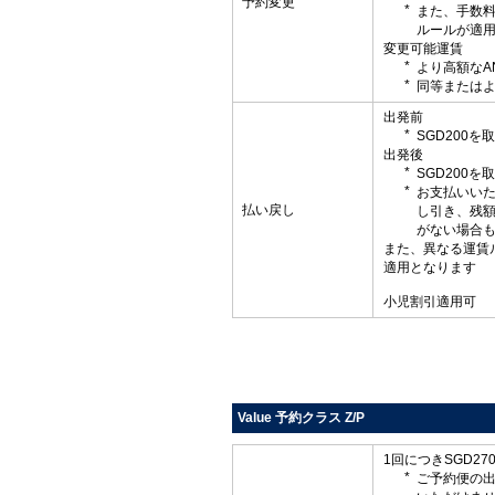
予約変更
また、手数
ルールが適
変更可能運賃
より高額なA
同等またはよ
出発前
SGD200
出発後
SGD200
お支払いい
払い戻し
し引き、残
がない場合
また、異なる運賃
適用となります
小児割引適用可
Value 予約クラス Z/P
1回につきSGD2
ご予約便の