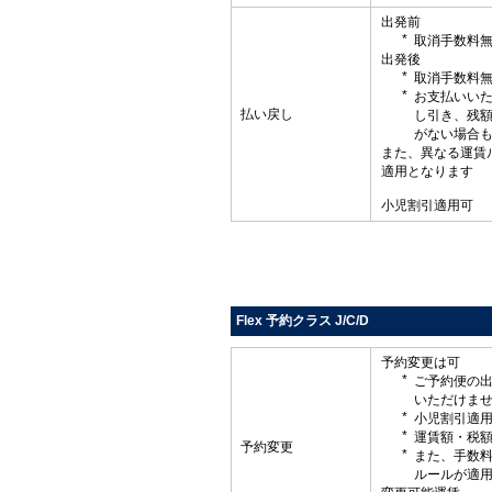
出発前
取消手数料
出発後
取消手数料
お支払いい
払い戻し
し引き、残
がない場合
また、異なる運賃
適用となります
小児割引適用可
Flex 予約クラス J/C/D
予約変更は可
ご予約便の
いただけま
小児割引適
運賃額・税
予約変更
また、手数
ルールが適