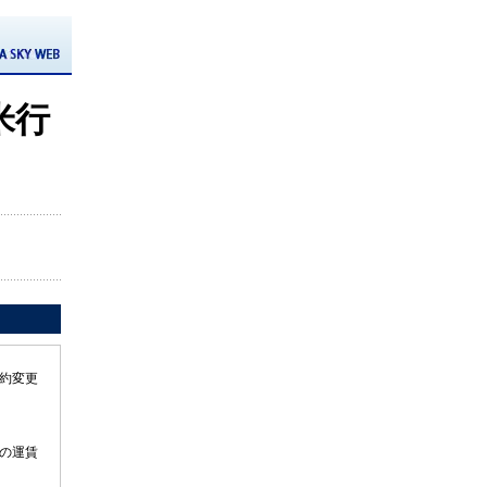
米行
約変更
の運賃