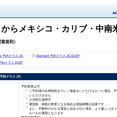
イからメキシコ・カリブ・中南
運賃規則）
Flex 予約クラス J/C
Standard 予約クラス J/C/D/Z/P
 予約クラス D/Z/P
ex 予約クラス J/C
予約変更は可
ご予約便の出発時刻までにご連絡をいただけなかった場合、予
いただけません
小児割引適用可
運賃額・税額が変更となる場合は差額調整が必要です
更
また、手数料のかかる運賃と結合された場合、より厳しいほう
ルールが適用となります