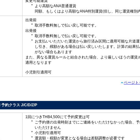
変更可能運賃
より高額なANA普通運賃
同額、もしくはより高額なANA特別運賃(但し、同じ運賃種別内
出発前
取消手数料無しで払い戻し可能です。
出発後
取消手数料無しで払い戻し可能です。
お支払いいただいた運賃から旅行済み区間に適用可能な片道運
し
し引き、残額がある場合は払い戻しいたします。計算の結果払
がない場合もあります
また、異なる運賃ルールと結合された場合、より厳しいほうの運賃
適用となります
小児割引適用可
ページト
d 予約クラス J/C/D/Z/P
1回につきTHB4,500にて予約変更は可
ご予約便の出発時刻までにご連絡をいただけなかった場合、予
いただけません
小児割引適用可
運賃額・税額が変更となる場合は差額調整が必要です