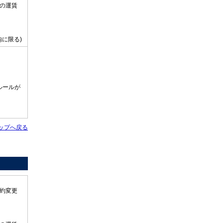
の運賃
に限る)
ルールが
ップへ戻る
約変更