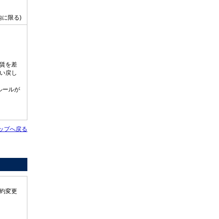
に限る)
賃を差
い戻し
ルールが
ップへ戻る
約変更