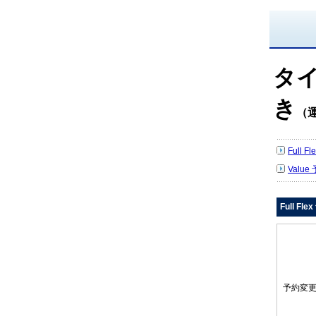
タ
き
（
Full 
Value
Full Fl
予約変