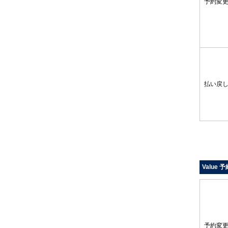
予約変
払い戻
Value 
予約変