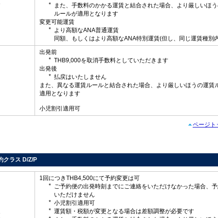
更
また、手数料のかかる運賃と結合された場合、より厳しいほう
ルールが適用となります
変更可能運賃
より高額なANA普通運賃
同額、もしくはより高額なANA特別運賃(但し、同じ運賃種別内
出発前
THB9,000を取消手数料としていただきます
出発後
払戻はいたしません
し
また、異なる運賃ルールと結合された場合、より厳しいほうの運賃
適用となります
小児割引適用可
ページト
予約クラス D/Z/P
1回につきTHB4,500にて予約変更は可
ご予約便の出発時刻までにご連絡をいただけなかった場合、予
いただけません
小児割引適用可
運賃額・税額が変更となる場合は差額調整が必要です
更