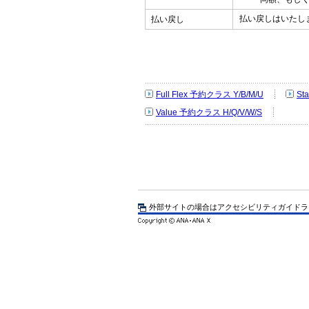
払い戻しはいたし
払い戻し
Full Flex 予約クラス Y/B/M/U
St
Value 予約クラス H/Q/V/W/S
外部サイトの場合はアクセシビリティガイドラ