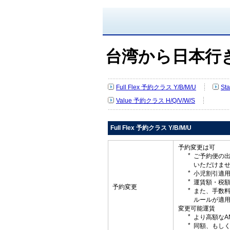
台湾から日本行
Full Flex 予約クラス Y/B/M/U
St
Value 予約クラス H/Q/V/W/S
Full Flex 予約クラス Y/B/M/U
予約変更は可
ご予約便の
いただけま
小児割引適
運賃額・税
予約変更
また、手数
ルールが適
変更可能運賃
より高額なA
同額、もしく