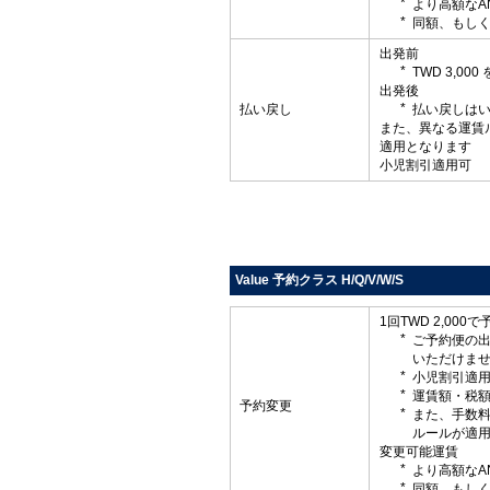
より高額なA
同額、もしく
出発前
TWD 3,0
出発後
払い戻し
払い戻しは
また、異なる運賃
適用となります
小児割引適用可
Value 予約クラス H/Q/V/W/S
1回TWD 2,000
ご予約便の
いただけま
小児割引適
運賃額・税
予約変更
また、手数
ルールが適
変更可能運賃
より高額なA
同額、もしく