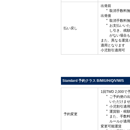
出発前
取消手数料
出発後
取消手数料
お支払いい
払い戻し
し引き、残
がない場合
また、異なる運賃
適用となります
小児割引適用可
Standard 予約クラス B/M/U/H/Q/V/W/S
1回TWD 2,000
ご予約便の
いただけま
小児割引適
運賃額・税
予約変更
また、手数
ルールが適
変更可能運賃