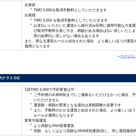
出発前
TWD 5,000を取消手数料としていただきます
出発後
TWD 5,000 を取消手数料としていただきます
し
お支払いいただいた運賃から旅行済み区間に適用可能な片道運
び取消手数料を差し引き、残額がある場合は払い戻しいたしま
算の結果払い戻しがない場合もあります
また、異なる運賃ルールと結合された場合、より厳しいほうの運賃
適用となります
ページト
予約クラス D/Z
1回TWD 4,000で予約変更は可
ご予約便の出発時刻までにご連絡をいただけなかった場合、予
いただけません
運賃額・税額が変更となる場合は差額調整が必要です
更
また、手数料のかかる運賃と結合された場合、より厳しいほう
ルールが適用となります
変更可能運賃
より高額なANA普通運賃
同額、もしくはより高額なANA特別運賃(但し、同じ運賃種別内