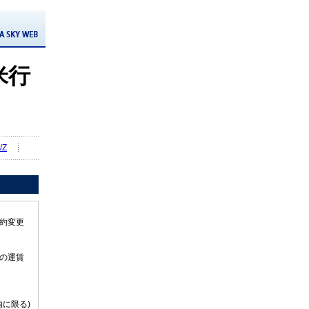
米行
/Z
約変更
の運賃
に限る)