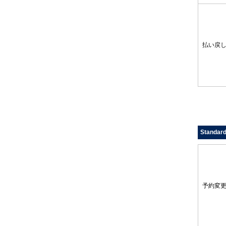
払い戻
Standar
予約変