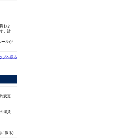
賃およ
す。計
ルールが
ップへ戻る
約変更
の運賃
に限る)