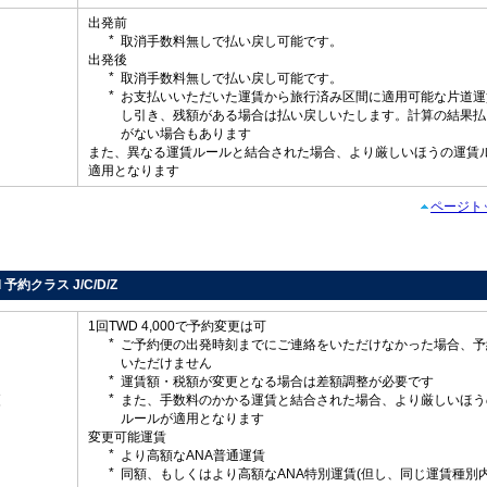
出発前
取消手数料無しで払い戻し可能です。
出発後
取消手数料無しで払い戻し可能です。
し
お支払いいただいた運賃から旅行済み区間に適用可能な片道運
し引き、残額がある場合は払い戻しいたします。計算の結果払
がない場合もあります
また、異なる運賃ルールと結合された場合、より厳しいほうの運賃
適用となります
ページト
d 予約クラス J/C/D/Z
1回TWD 4,000で予約変更は可
ご予約便の出発時刻までにご連絡をいただけなかった場合、予
いただけません
運賃額・税額が変更となる場合は差額調整が必要です
更
また、手数料のかかる運賃と結合された場合、より厳しいほう
ルールが適用となります
変更可能運賃
より高額なANA普通運賃
同額、もしくはより高額なANA特別運賃(但し、同じ運賃種別内