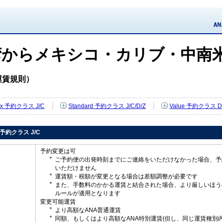
湾からメキシコ・カリブ・中南
運賃規則）
Flex 予約クラス J/C
Standard 予約クラス J/C/D/Z
Value 予約クラス D
ex 予約クラス J/C
予約変更は可
ご予約便の出発時刻までにご連絡をいただけなかった場合、予
いただけません
運賃額・税額が変更となる場合は差額調整が必要です
更
また、手数料のかかる運賃と結合された場合、より厳しいほう
ルールが適用となります
変更可能運賃
より高額なANA普通運賃
同額、もしくはより高額なANA特別運賃(但し、同じ運賃種別内