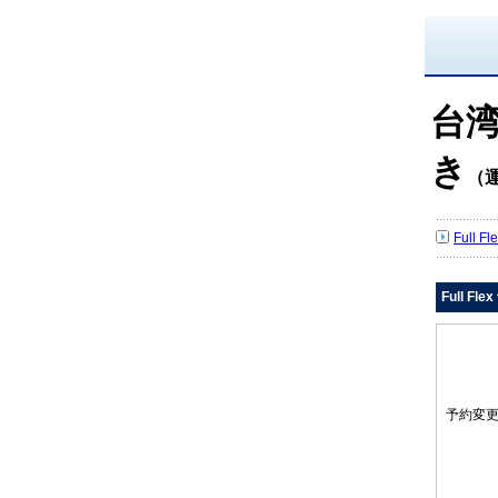
台
き
（
Full 
Full Fl
予約変