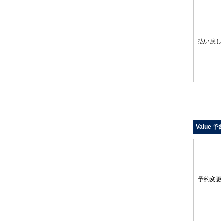
払い戻
Value 
予約変