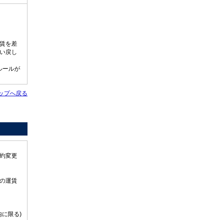
賃を差
い戻し
ルールが
ップへ戻る
約変更
の運賃
に限る)