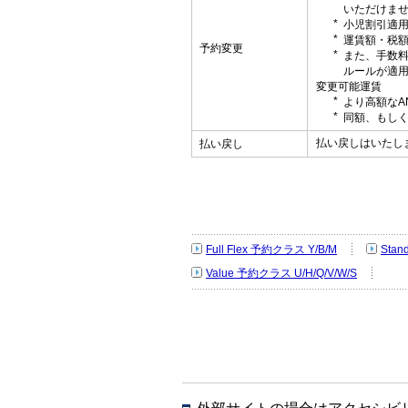
いただけま
小児割引適
運賃額・税
予約変更
また、手数
ルールが適
変更可能運賃
より高額なA
同額、もしく
払い戻しはいたし
払い戻し
Full Flex 予約クラス Y/B/M
Stan
Value 予約クラス U/H/Q/V/W/S