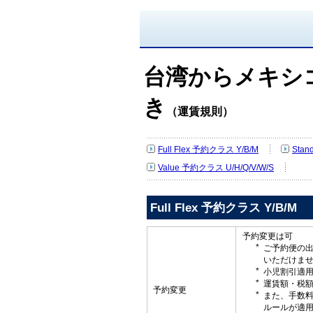
台湾からメキシ
き
（運賃規則）
Full Flex 予約クラス Y/B/M
Stan
Value 予約クラス U/H/Q/V/W/S
Full Flex 予約クラス Y/B/M
予約変更は可
ご予約便の
いただけま
小児割引適
運賃額・税
予約変更
また、手数
ルールが適