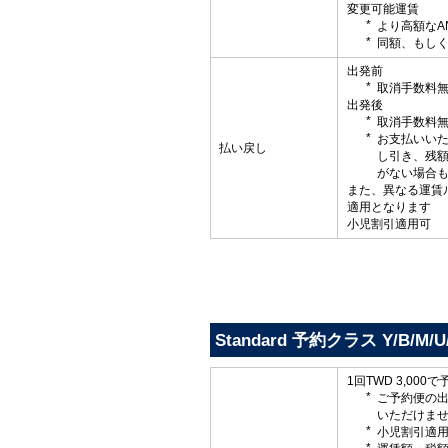
変更可能運賃
より高額なA
同額、もしく
出発前
取消手数料
出発後
取消手数料
お支払いい
払い戻し
し引き、残
がない場合
また、異なる運賃
適用となります
小児割引適用可
Standard 予約クラス Y/B/M/U/
1回TWD 3,000
ご予約便の
いただけま
小児割引適