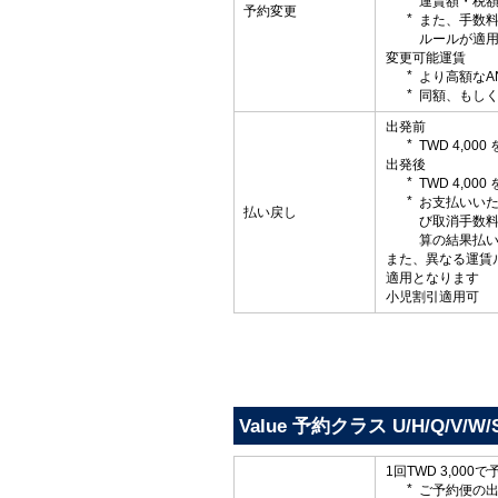
運賃額・税
予約変更
また、手数
ルールが適
変更可能運賃
より高額なA
同額、もしく
出発前
TWD 4,0
出発後
TWD 4,0
お支払いい
払い戻し
び取消手数
算の結果払
また、異なる運賃
適用となります
小児割引適用可
Value 予約クラス U/H/Q/V/W/
1回TWD 3,000
ご予約便の