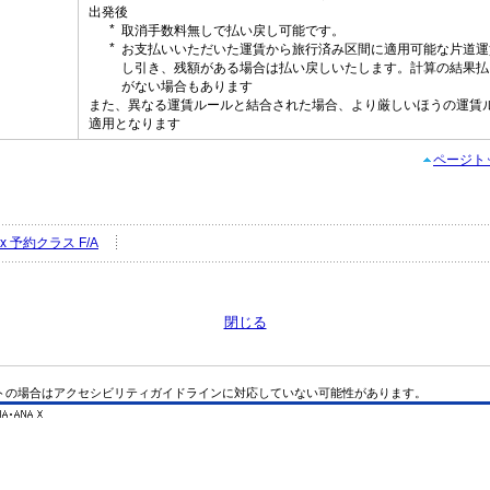
出発後
取消手数料無しで払い戻し可能です。
し
お支払いいただいた運賃から旅行済み区間に適用可能な片道運
し引き、残額がある場合は払い戻しいたします。計算の結果払
がない場合もあります
また、異なる運賃ルールと結合された場合、より厳しいほうの運賃
適用となります
ページト
Flex 予約クラス F/A
閉じる
トの場合はアクセシビリティガイドラインに対応していない可能性があります。