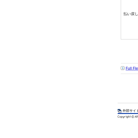
払い戻
Full 
外部サイ