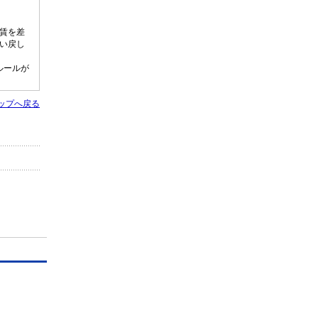
賃を差
い戻し
ルールが
ップへ戻る