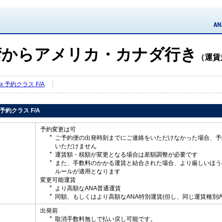
湾からアメリカ・カナダ行き
（運賃
Flex 予約クラス F/A
ex 予約クラス F/A
予約変更は可
ご予約便の出発時刻までにご連絡をいただけなかった場合、予
いただけません
運賃額・税額が変更となる場合は差額調整が必要です
更
また、手数料のかかる運賃と結合された場合、より厳しいほう
ルールが適用となります
変更可能運賃
より高額なANA普通運賃
同額、もしくはより高額なANA特別運賃(但し、同じ運賃種別内
出発前
取消手数料無しで払い戻し可能です。