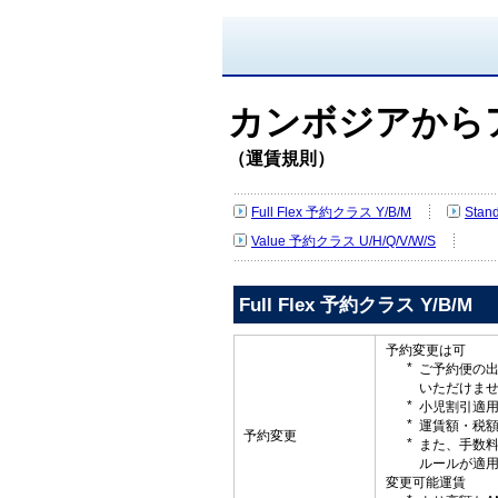
カンボジアから
（運賃規則）
Full Flex 予約クラス Y/B/M
Stan
Value 予約クラス U/H/Q/V/W/S
Full Flex 予約クラス Y/B/M
予約変更は可
ご予約便の
いただけま
小児割引適
運賃額・税
予約変更
また、手数
ルールが適
変更可能運賃