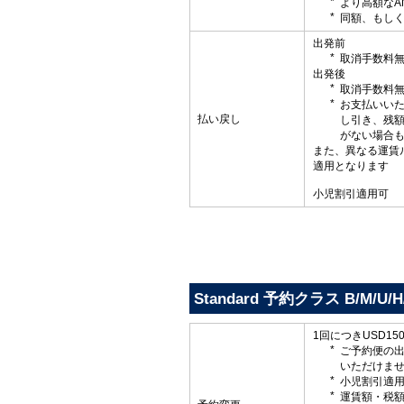
より高額なA
同額、もしく
出発前
取消手数料
出発後
取消手数料
お支払いい
払い戻し
し引き、残
がない場合
また、異なる運賃
適用となります
小児割引適用可
Standard 予約クラス B/M/U/H/
1回につきUSD1
ご予約便の
いただけま
小児割引適
運賃額・税