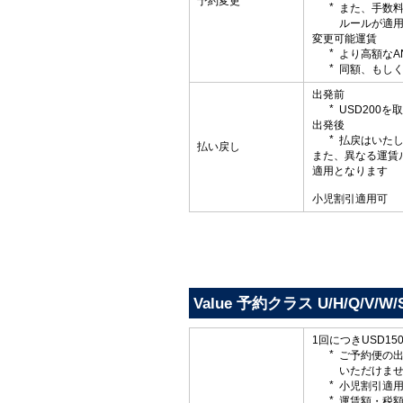
予約変更
また、手数
ルールが適
変更可能運賃
より高額なA
同額、もしく
出発前
USD200
出発後
払戻はいた
払い戻し
また、異なる運賃
適用となります
小児割引適用可
Value 予約クラス U/H/Q/V/W/
1回につきUSD1
ご予約便の
いただけま
小児割引適
運賃額・税