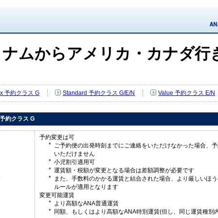
トナムからアメリカ・カナダ行
Flex 予約クラス G
Standard 予約クラス G/E/N
Value 予約クラス E/N
ex 予約クラス G
予約変更は可
ご予約便の出発時刻までにご連絡をいただけなかった場合、予
いただけません
小児割引適用可
運賃額・税額が変更となる場合は差額調整が必要です
更
また、手数料のかかる運賃と結合された場合、より厳しいほう
ルールが適用となります
変更可能運賃
より高額なANA普通運賃
同額、もしくはより高額なANA特別運賃(但し、同じ運賃種別内