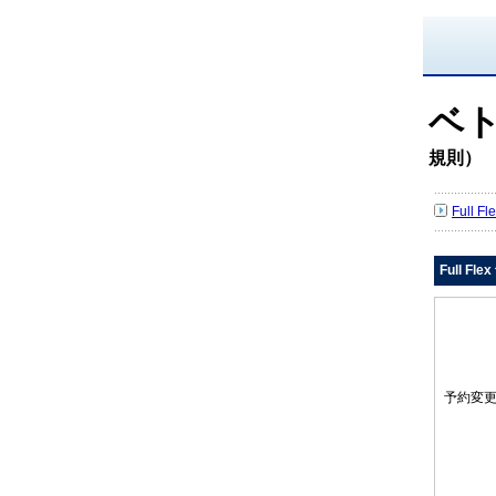
ベ
規則）
Full 
Full Fl
予約変