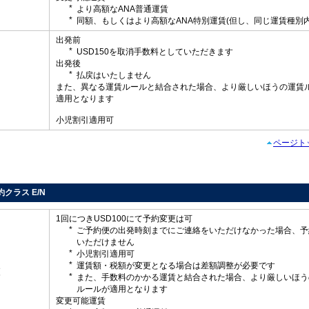
より高額なANA普通運賃
同額、もしくはより高額なANA特別運賃(但し、同じ運賃種別内
出発前
USD150を取消手数料としていただきます
出発後
払戻はいたしません
し
また、異なる運賃ルールと結合された場合、より厳しいほうの運賃
適用となります
小児割引適用可
ページト
予約クラス E/N
1回につきUSD100にて予約変更は可
ご予約便の出発時刻までにご連絡をいただけなかった場合、予
いただけません
小児割引適用可
運賃額・税額が変更となる場合は差額調整が必要です
更
また、手数料のかかる運賃と結合された場合、より厳しいほう
ルールが適用となります
変更可能運賃