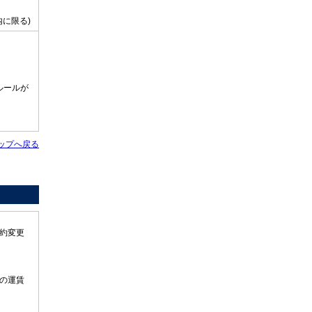
に限る)
ルールが
ップへ戻る
約変更
の運賃