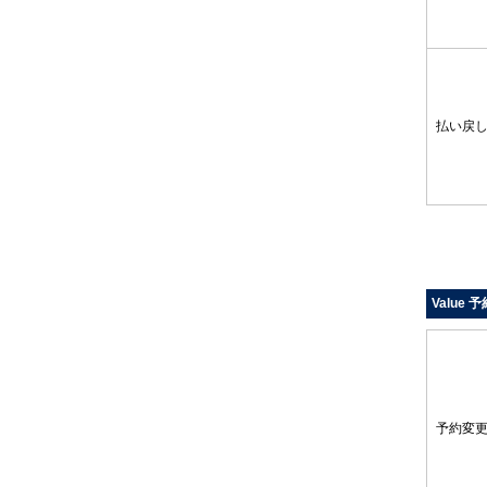
払い戻
Value 
予約変