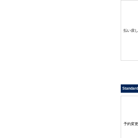
払い戻
Standa
予約変