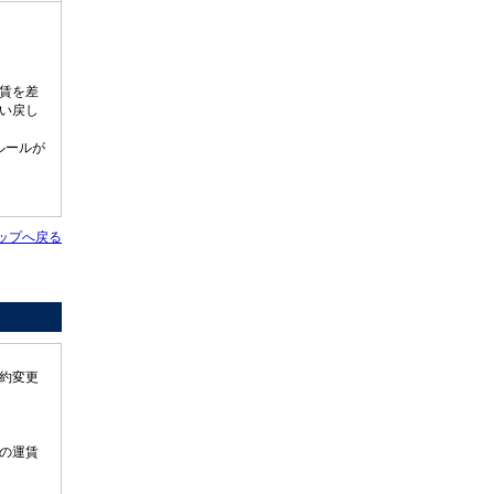
賃を差
い戻し
ルールが
ップへ戻る
約変更
の運賃