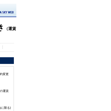
き
（運賃
約変更
の運賃
に限る)