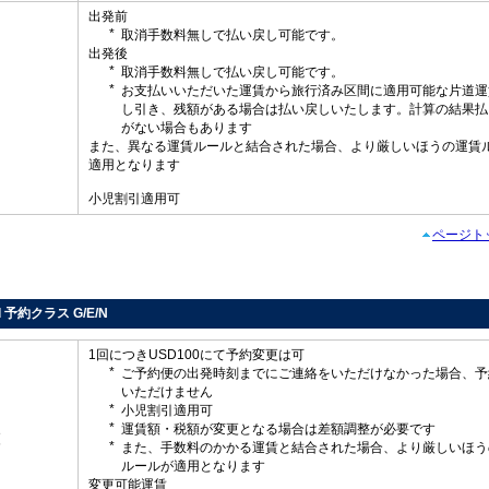
出発前
取消手数料無しで払い戻し可能です。
出発後
取消手数料無しで払い戻し可能です。
お支払いいただいた運賃から旅行済み区間に適用可能な片道運
し
し引き、残額がある場合は払い戻しいたします。計算の結果払
がない場合もあります
また、異なる運賃ルールと結合された場合、より厳しいほうの運賃
適用となります
小児割引適用可
ページト
rd 予約クラス G/E/N
1回につきUSD100にて予約変更は可
ご予約便の出発時刻までにご連絡をいただけなかった場合、予
いただけません
小児割引適用可
運賃額・税額が変更となる場合は差額調整が必要です
更
また、手数料のかかる運賃と結合された場合、より厳しいほう
ルールが適用となります
変更可能運賃