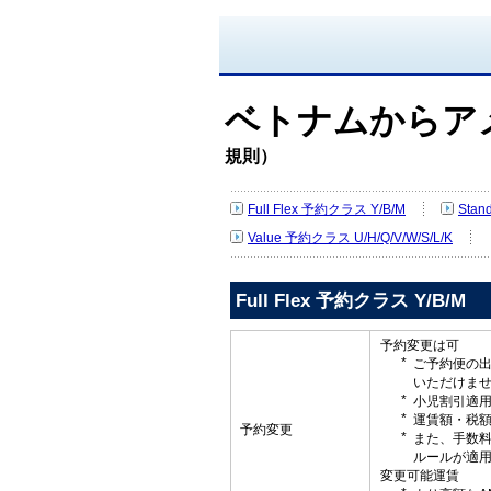
ベトナムからア
規則）
Full Flex 予約クラス Y/B/M
Stan
Value 予約クラス U/H/Q/V/W/S/L/K
Full Flex 予約クラス Y/B/M
予約変更は可
ご予約便の
いただけま
小児割引適
運賃額・税
予約変更
また、手数
ルールが適
変更可能運賃