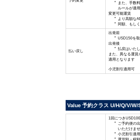
予約変更
また、手数
ルールが適
変更可能運賃
より高額なA
同額、もしく
出発前
USD150
出発後
払戻はいた
払い戻し
また、異なる運賃
適用となります
小児割引適用可
Value 予約クラス U/H/Q/V/W/S
1回につきUSD1
ご予約便の
いただけま
小児割引適
運賃額・税