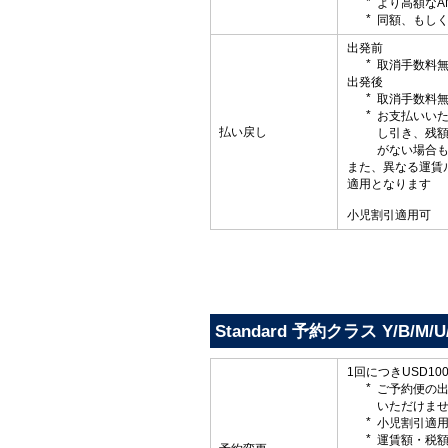
より高額なA
同額、もしく
出発前
取消手数料
出発後
取消手数料
お支払いい
払い戻し
し引き、残
がない場合
また、異なる運賃
適用となります
小児割引適用可
Standard 予約クラス Y/B/M/U/
1回につきUSD1
ご予約便の
いただけま
小児割引適
運賃額・税