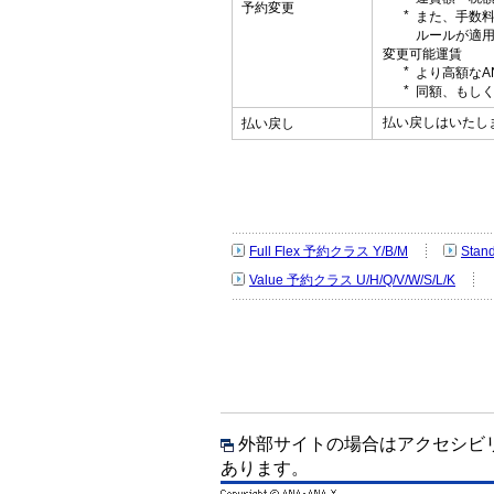
予約変更
また、手数
ルールが適
変更可能運賃
より高額なA
同額、もしく
払い戻しはいたし
払い戻し
Full Flex 予約クラス Y/B/M
Stan
Value 予約クラス U/H/Q/V/W/S/L/K
外部サイトの場合はアクセシビ
あります。