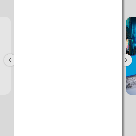
Nessun orario specificato
Informazioni da ANA
Aggiungi punti e tempi di transito
1 persona
Informazioni sui codici promozionali
Confronta tariffe +/- 3 giorni
・La tariffa visualizzata è la migliore offerta disponibile per le
condizioni selezionate.
・Il prezzo mostrato e la disponibilità dei posti a sedere potrebbero
non essere aggiornati. Utilizzare il pulsante [Cerca] per verificare la
disponibilità dei posti a sedere più aggiornata.
・Le città/date in cui il prezzo non può essere confermato sono
indicate da un asterisco (*). Consultare le informazioni più recenti