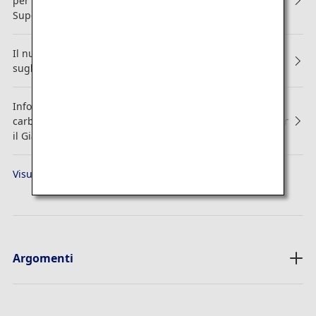
per i soci Diamond Service e Platinum Service e per i soci
Super Flyers
Il nuovo video di sicurezza a bordo è stato presentato
sugli aeromobili "Pikachu Jet NH" e "Eevee Jet NH"
Informazioni relative al supplemento previsto per
carburante e assicurazione per i voli internazionali da/per
il Giappone di ANA Group.
Visualizza tutti gli avvisi ANA
Argomenti