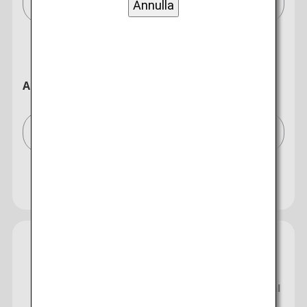
Milano (tutti)/Milan (All)[MIL]
Annulla
A
Tokyo (tutti)/Tokyo (All)[TYO]
Cerca più città
Chiudi
Economy
Espandi ricerca
Cerca viaggio di andata e ritorno con classi diverse
Tipo di tariffa non specificato
Condizioni per l'uso
Data e orario di partenza per il viaggio di
Guida
Informazioni relative al
bagaglio
andata