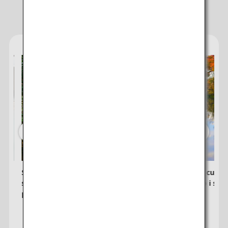
Consigli per vivere al meglio la tua
tramite la schermata Disponibilità dei posti a sedere.
destinazione
・Tariffa,
supplementi carburante
,
supplementi per l'assicurazione
e
altre tasse/commissioni/tariffe/spese applicabili sono incluse
nell'importo visualizzato. L'importo verrà ricalcolato al momento
dell'emissione del biglietto ed è soggetto a modifiche.
・Per le città con più aeroporti, a volte, possono essere visualizzate
offerte speciali sulle tariffe tra più aeroporti.
Cerca
Shikoku Ohenro: rigenera corpo e
Esplora la cultur
pone
spirito lungo il sentiero di
attraverso i suoi
pellegrinaggio