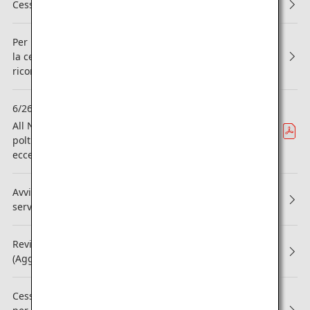
Cessazione del servizio punti di upgrade
Per il secondo anno consecutivo, ANA Group ha ottenuto
la certificazione APEX "WORLD CLASS", ovvero il massimo
riconoscimento dell'organizzazione.
6/26
Area
All Nippon Airways presenta “THE Room FX”: la nuova
poltrona di business class che promette un comfort
eccezionale
Avviso sulla revisione dei Termini e delle condizioni del
servizio ANA Mileage Club Family Account
Revisione parziale dei servizi per i soci ANA Mileage Club
(Aggiornato il 3 settembre 2025)
Cessazione degli omaggi di agende, calendari e taccuini