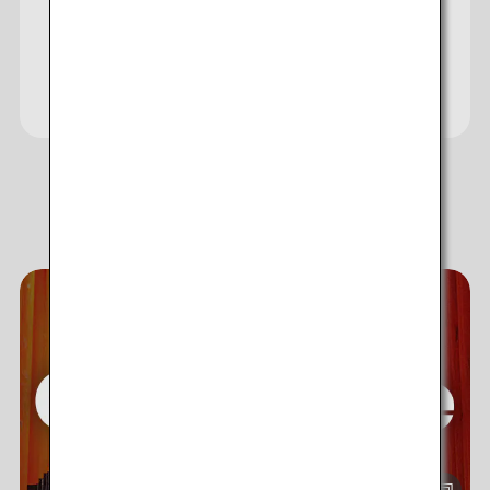
Visita il sito web Japan Travel
Planner
Scopri esperienze indimenticabili in
Giappone!