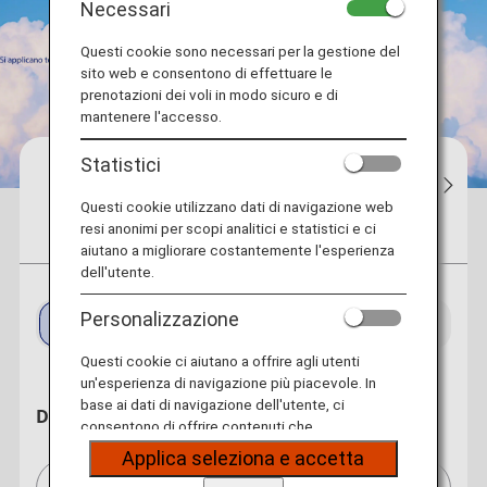
Necessari
Questi cookie sono necessari per la gestione del
sito web e consentono di effettuare le
prenotazioni dei voli in modo sicuro e di
mantenere l'accesso.
Statistici
Prenotazioni
Stato del volo
Le mi
Questi cookie utilizzano dati di navigazione web
resi anonimi per scopi analitici e statistici e ci
Biglietti
Flight Awards
aiutano a migliorare costantemente l'esperienza
dell'utente.
Viaggio di andata e
Viaggio di sola
Personalizzazione
ritorno
andata
Questi cookie ci aiutano a offrire agli utenti
un'esperienza di navigazione più piacevole. In
base ai dati di navigazione dell'utente, ci
Da
consentono di offrire contenuti che
corrispondono ai suoi interessi personali sotto
Applica seleziona e accetta
forma di siti web, e-mail, social media e pubblicità.