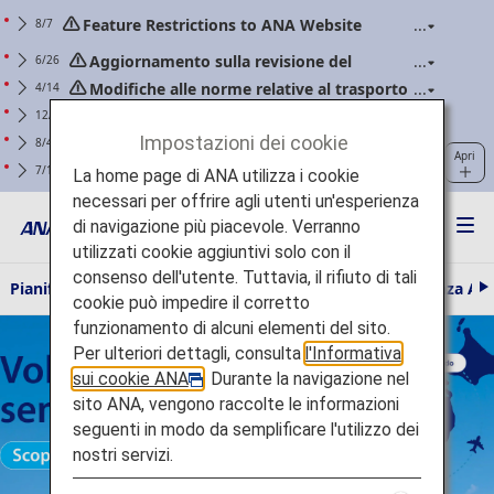
Feature Restrictions to ANA Website
8/7
Renewal
Aggiornamento sulla revisione del
6/26
programma “ANA Super Flyers Card”
Modifiche alle norme relative al trasporto
4/14
dei power bank (valevoli per i voli con imbarco a
Avviso sulle truffe di phishing che
12/25
partire dal 24 aprile 2026)
coinvolgono false comunicazioni di ANA
Impostazioni dei cookie
Per i soci ANA Mileage Club. Aggiorna
8/4
Apri
regolarmente la tua password web.
Chiarimento delle linee guida: Informativa
7/1
La home page di ANA utilizza i cookie
sui bagagli a mano e sugli effetti personali (in
necessari per offrire agli utenti un'esperienza
vigore per i voli con partenza dal 1° luglio 2026
di navigazione più piacevole. Verranno
incluso)
utilizzati cookie aggiuntivi solo con il
consenso dell'utente. Tuttavia, il rifiuto di tali
Pianifica e prenota
Informazioni di viaggio
L'esperienza AN
A
cookie può impedire il corretto
v
Vola oltre Tokyo senza costi aggiuntivi Si applicano termini e
funzionamento di alcuni elementi del sito.
a
n
condizioni Scopri di più
Per ulteriori dettagli, consulta
l'Informativa
t
sui cookie ANA
. Durante la navigazione nel
i
sito ANA, vengono raccolte le informazioni
seguenti in modo da semplificare l'utilizzo dei
nostri servizi.