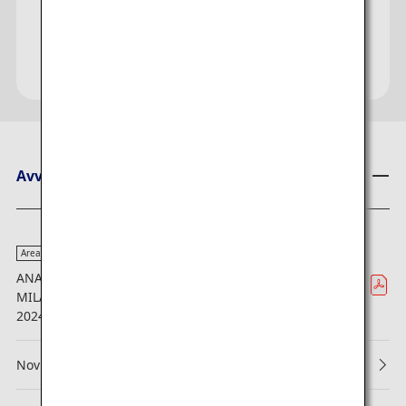
Avvisi ANA
Area
ANA (ALL NIPPON AIRWAYS) LANCIA IL VOLO DIRETTO
MILANO MALPENSA - TOKYO HANEDA DAL 3 DICEMBRE
2024
Novità su prenotazioni e regole di imbarco