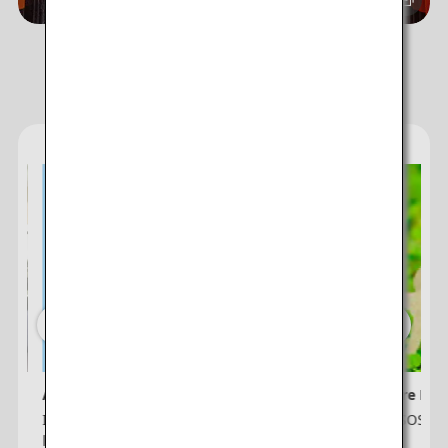
Servizi ANA
ANA e-Newsletter
ANA Future Pro
Iscriviti alla newsletter ANA per ricevere
ANA x LA SOSTEN
le ultime offerte e promozioni.