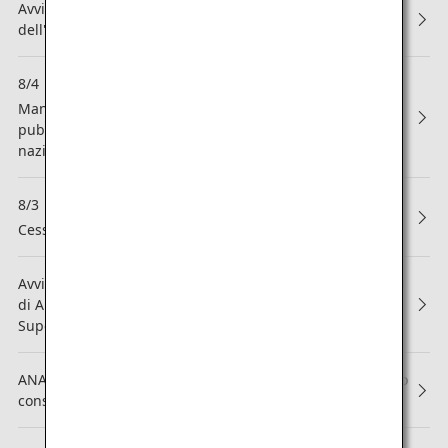
Avviso sulla revisione dei Termini e delle condizioni
dell'ANA Mileage Club
8/4
NEW
Manutenzione programmata in concomitanza con la
pubblicazione dell'orario dei voli invernali 2026 (voli
nazionali in Giappone)
8/3
NEW
Cessazione della partnership con Asiana Airlines (OZ)
Avviso relativo alla modifica dei Termini e delle condizioni
di ANA Mileage Club e delle regole di iscrizione ad ANA
Super Flyers
ANA ha ottenuto la classificazione a 5 stelle per il 13°anno
consecutivo!