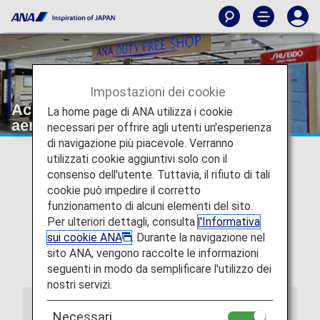
Impostazioni dei cookie
Acquisti nei negozi duty free degli
La home page di ANA utilizza i cookie
aeroporti
necessari per offrire agli utenti un'esperienza
di navigazione più piacevole. Verranno
utilizzati cookie aggiuntivi solo con il
consenso dell'utente. Tuttavia, il rifiuto di tali
cookie può impedire il corretto
funzionamento di alcuni elementi del sito.
Per ulteriori dettagli, consulta
l'Informativa
sui cookie ANA
. Durante la navigazione nel
sito ANA, vengono raccolte le informazioni
seguenti in modo da semplificare l'utilizzo dei
nostri servizi.
Informazioni
Necessari