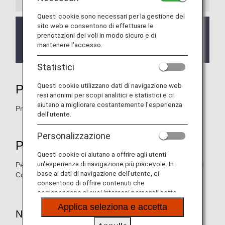
Questi cookie sono necessari per la gestione del
sito web e consentono di effettuare le
Il negozio BURBERRY nell'aeroporto di Kansai ha
prenotazioni dei voli in modo sicuro e di
chiuso il 30 settembre 2023 (sabato).
mantenere l'accesso.
Un sincero ringraziamento per la fiducia.
Statistici
Questi cookie utilizzano dati di navigazione web
Prodotti idonei
resi anonimi per scopi analitici e statistici e ci
aiutano a migliorare costantemente l'esperienza
Prodotti venduti presso le seguenti località idonee
dell'utente.
Personalizzazione
Pagamento
Questi cookie ci aiutano a offrire agli utenti
un'esperienza di navigazione più piacevole. In
Per pagare i prodotti, utilizza contanti, e-money, ANA Digital
base ai dati di navigazione dell'utente, ci
Coupon, voucher di viaggio ANA o una carta di credito.
consentono di offrire contenuti che
corrispondono ai suoi interessi personali sotto
forma di siti web, e-mail, social media e pubblicità.
Applica seleziona e accetta
Note